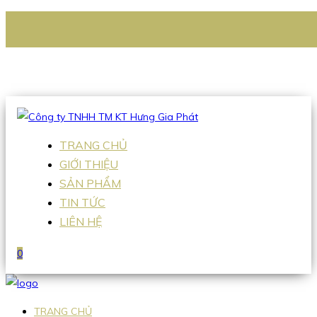
CÔNG TY TNHH TM KT HƯNG GIA PHÁT
Hotline
:
0938 336 079
Email
:
Sales2@hgpvietnam.com
TRANG CHỦ
GIỚI THIỆU
SẢN PHẨM
TIN TỨC
LIÊN HỆ
0
TRANG CHỦ