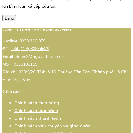
lần bình luận kế tiếp của tôi.
Đăng
CÔNG TY TNHH TM KT HƯNG GIA PHÁT
Hotline
:
0938 336 079
ĐT
:
+84 (028) 66834679
Email
:
Sales2@hgpvietnam.com
MST
:
0313138119
Địa chỉ
: 933/5/2C Tỉnh lộ 10, Phường Tân Tạo, Thành phố Hồ Chí
Minh, Việt Nam.
Chính sách
Chính sách mua hàng
Chính sách bảo hành
Chính sách thanh toán
Chính sách vận chuyển và giao nhận