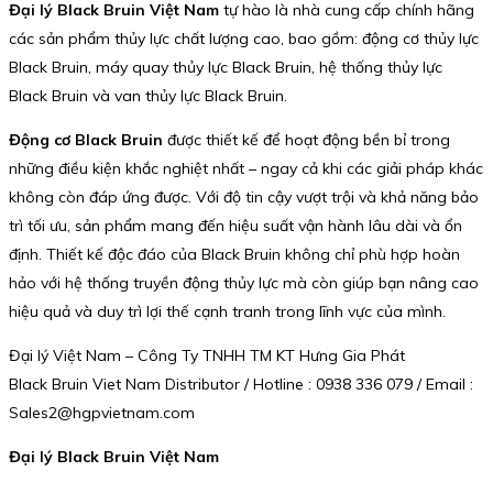
Đại lý Black Bruin Việt Nam
tự hào là nhà cung cấp chính hãng
các sản phẩm thủy lực chất lượng cao, bao gồm: động cơ thủy lực
Black Bruin, máy quay thủy lực Black Bruin, hệ thống thủy lực
Black Bruin và van thủy lực Black Bruin.
Động cơ Black Bruin
được thiết kế để hoạt động bền bỉ trong
những điều kiện khắc nghiệt nhất – ngay cả khi các giải pháp khác
không còn đáp ứng được. Với độ tin cậy vượt trội và khả năng bảo
trì tối ưu, sản phẩm mang đến hiệu suất vận hành lâu dài và ổn
định. Thiết kế độc đáo của Black Bruin không chỉ phù hợp hoàn
hảo với hệ thống truyền động thủy lực mà còn giúp bạn nâng cao
hiệu quả và duy trì lợi thế cạnh tranh trong lĩnh vực của mình.
Đại lý Việt Nam – Công Ty TNHH TM KT Hưng Gia Phát
Black Bruin Viet Nam Distributor / Hotline : 0938 336 079 / Email :
Sales2@hgpvietnam.com
Đại lý Black Bruin Việt Nam