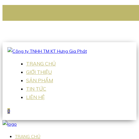
CÔNG TY TNHH TM KT HƯNG GIA PHÁT
Hotline
:
0938 336 079
Email
:
Sales2@hgpvietnam.com
TRANG CHỦ
GIỚI THIỆU
SẢN PHẨM
TIN TỨC
LIÊN HỆ
0
TRANG CHỦ