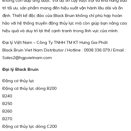
không còn đáp ứng được. Với độ tin cậy vượt trội và khả năng bảo
trì tối ưu, sản phẩm mang đến hiệu suất vận hành lâu dài và ổn
định. Thiết kế độc đáo của Black Bruin không chỉ phù hợp hoàn
hảo với hệ thống truyền động thủy lực mà còn giúp bạn nâng cao
hiệu quả và duy trì lợi thế cạnh tranh trong lĩnh vực của mình.
Đại lý Việt Nam – Công Ty TNHH TM KT Hưng Gia Phát
Black Bruin Viet Nam Distributor / Hotline : 0938 336 079 / Email :
Sales2@hgpvietnam.com
Đại lý Black Bruin
Động cơ thủy lực
Động cơ thủy lực dòng B200
B240
B250
B260
B270
Động cơ thủy lực dòng C200