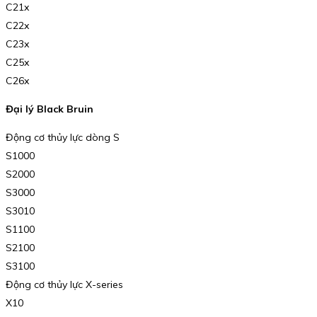
C21x
C22x
C23x
C25x
C26x
Đại lý Black Bruin
Động cơ thủy lực dòng S
S1000
S2000
S3000
S3010
S1100
S2100
S3100
Động cơ thủy lực X-series
X10