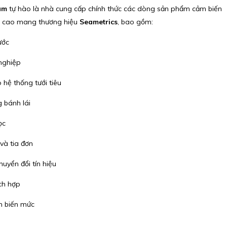
am
tự hào là nhà cung cấp chính thức các dòng sản phẩm cảm biến
ng cao mang thương hiệu
Seametrics
, bao gồm:
ước
nghiệp
o hệ thống tưới tiêu
 bánh lái
ọc
và tia đơn
huyển đổi tín hiệu
ch hợp
m biến mức