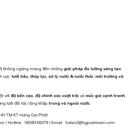
 đã không ngừng mang đến những
giải pháp đo lường sáng tạo
,
nh vực:
tưới tiêu, thủy lực, xử lý nước & nước thải, môi trường và
ật với
độ bền cao, độ chính xác vượt trội
và
mức giá cạnh tranh
,
g lưới đối tác rộng khắp
trong và ngoài nước
.
NHH TM KT Hưng Gia Phát
tor / Hotline : 0938336079 / Email : Sales2@hgpvietnam.com