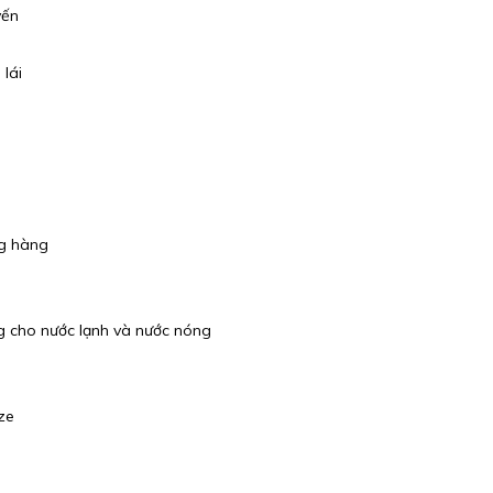
yến
lái
g hàng
g cho nước lạnh và nước nóng
ze