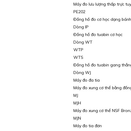
Máy đo lưu lượng thấp trực tu
PE202
Đồng hồ đo cơ học dạng bánh 
Dòng IP
Đồng hồ đo tuabin cơ học
Dòng WT
WTP
WTS
Đồng hồ đo tuabin gang thẳn
Dòng WJ
Máy đo đa tia
Máy đo xung cơ thể bằng đồn
MJ
MJH
Máy đo xung cơ thể NSF Bron
MJN
Máy đo tia đơn