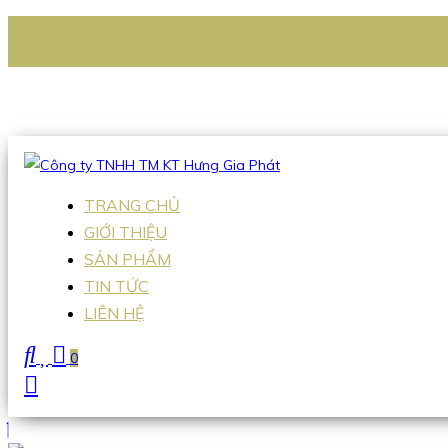
CÔNG TY TNHH TM KT HƯNG GIA PHÁT
Hotline
:
0938 336 079
Email
:
Sales2@hgpvietnam.com
TRANG CHỦ
GIỚI THIỆU
SẢN PHẨM
TIN TỨC
LIÊN HỆ
0