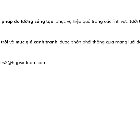
i pháp đo lường sáng tạo
, phục vụ hiệu quả trong các lĩnh vực:
tưới
trội
và
mức giá cạnh tranh
, được phân phối thông qua mạng lưới đ
 Sales2@hgpvietnam.com