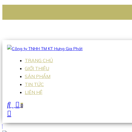
CÔNG TY TNHH TM KT HƯNG GIA PHÁT
Hotline
:
0938 336 079
Email
:
Sales2@hgpvietnam.com
TRANG CHỦ
GIỚI THIỆU
SẢN PHẨM
TIN TỨC
LIÊN HỆ
0