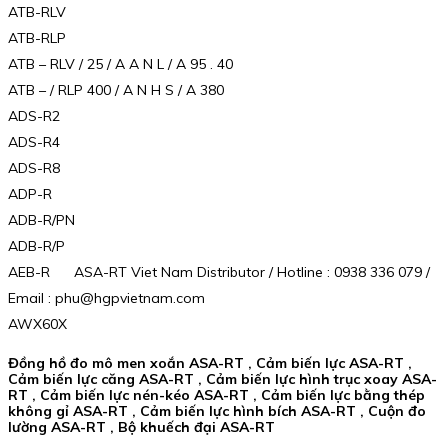
ATB-RLV
ATB-RLP
ATB – RLV / 25 / A A N L / A 95 . 40
ATB – / RLP 400 / A N H S / A 380
ADS-R2
ADS-R4
ADS-R8
ADP-R
ADB-R/PN
ADB-R/P
AEB-R ASA-RT Viet Nam Distributor / Hotline : 0938 336 079 /
Email : phu@hgpvietnam.com
AWX60X
Đồng hồ đo mô men xoắn ASA-RT , Cảm biến lực ASA-RT ,
Cảm biến lực căng ASA-RT , Cảm biến lực hình trục xoay ASA-
RT , Cảm biến lực nén-kéo ASA-RT , Cảm biến lực bằng thép
không gỉ ASA-RT , Cảm biến lực hình bích ASA-RT , Cuộn đo
lường ASA-RT , Bộ khuếch đại ASA-RT