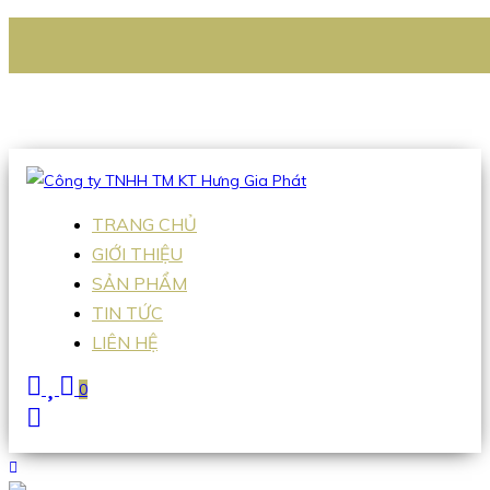
CÔNG TY TNHH TM KT HƯNG GIA PHÁT
Hotline
:
0938 336 079
Email
:
Sales2@hgpvietnam.com
TRANG CHỦ
GIỚI THIỆU
SẢN PHẨM
TIN TỨC
LIÊN HỆ
0