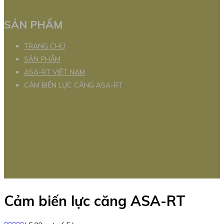
SẢN PHẨM
TRANG CHỦ
SẢN PHẨM
ASA-RT VIỆT NAM
CẢM BIẾN LỰC CĂNG ASA-RT
Cảm biến lực căng ASA-RT