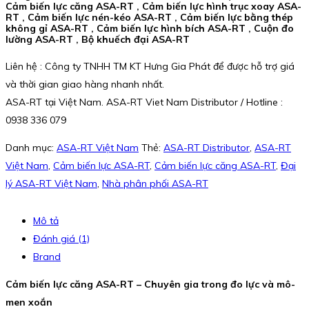
Cảm biến lực căng ASA-RT , Cảm biến lực hình trục xoay ASA-
RT , Cảm biến lực nén-kéo ASA-RT , Cảm biến lực bằng thép
không gỉ ASA-RT , Cảm biến lực hình bích ASA-RT , Cuộn đo
lường ASA-RT , Bộ khuếch đại ASA-RT
Liên hệ : Công ty TNHH TM KT Hưng Gia Phát để được hỗ trợ giá
và thời gian giao hàng nhanh nhất.
ASA-RT tại Việt Nam. ASA-RT Viet Nam Distributor / Hotline :
0938 336 079
Danh mục:
ASA-RT Việt Nam
Thẻ:
ASA-RT Distributor
,
ASA-RT
Việt Nam
,
Cảm biến lực ASA-RT
,
Cảm biến lực căng ASA-RT
,
Đại
lý ASA-RT Việt Nam
,
Nhà phân phối ASA-RT
Mô tả
Đánh giá (1)
Brand
Cảm biến lực căng ASA-RT – Chuyên gia trong đo lực và mô-
men xoắn