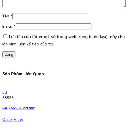
Tên
*
Email
*
Lưu tên của tôi, email, và trang web trong trình duyệt này cho
lần bình luận kế tiếp của tôi.
Đăng
Sản Phẩm Liên Quan
Được xếp
hạng
5.00
5
Đại lý ASA-RT Việt Nam
sao
Quick View