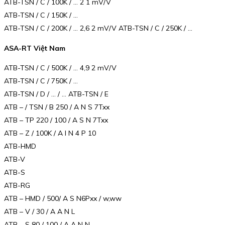
ATB-TSN / C / 100K / … 2 1 mV/V
ATB-TSN / C / 150K / …
ATB-TSN / C / 200K / … 2,6 2 mV/V ATB-TSN / C / 250K / …
ASA-RT Việt Nam
ATB-TSN / C / 500K / … 4,9 2 mV/V
ATB-TSN / C / 750K / …
ATB-TSN / D / … / … ATB-TSN / E
ATB – / TSN / B 250 / A N S 7Txx
ATB – TP 220 / 100 / A S N 7Txx
ATB – Z / 100K / A I N 4 P 10
ATB-HMD
ATB-V
ATB-S
ATB-RG
ATB – HMD / 500/ A S N6Pxx / w,ww
ATB – V / 30 / A A N L
ATB – S 80 / 100 / A A N N