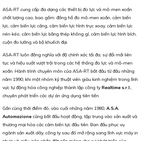
ASA-RT cung cấp đa dạng các thiết bị đo lực và mô-men xoắn
chất lượng cao, bao gồm: đồng hồ đo mô-men xoắn, cảm biến
lực, cảm biến lực căng, cảm biến lực hình trục xoay, cảm biến lực
nén-kéo, cảm biến lực bằng thép không gỉ, cảm biến lực hình bích,
cuộn đo lường và bộ khuếch đại.
ASA-RT luôn đồng nghĩa với độ chính xác tối đa, sự đổi mới liên
tục và hiệu suất vượt trội trong các hệ thống đo lực và mô-men
xoắn. Hành trình chuyên môn của ASA-RT bắt đầu từ đầu những
năm 1990, khi một nhóm kỹ thuật viên giàu kinh nghiệm trong lĩnh
vực tự động hóa công nghiệp thành lập công ty
Realtime s.r.l.
,
chuyên phát triển các dự án ứng dụng tiên tiến.
Gần cùng thời điểm đó, vào cuối những năm 1980,
A.S.A.
Automazione
cũng bắt đầu hoạt động, tập trung vào sản xuất và
thương mại hóa các cảm biến lực đầu tiên. Ban đầu phục vụ
ngành sản xuất dây, công ty sau đó mở rộng sang lĩnh vực máy in