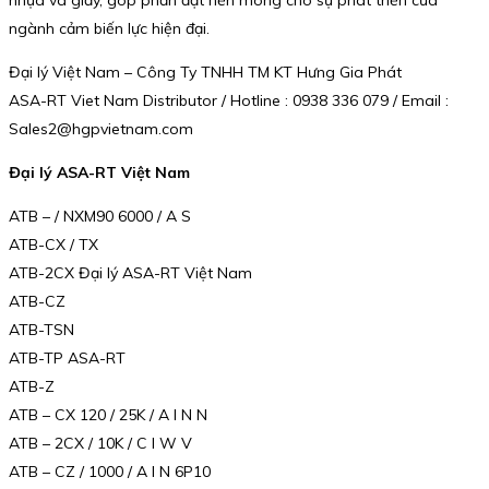
nhựa và giấy, góp phần đặt nền móng cho sự phát triển của
ngành cảm biến lực hiện đại.
Đại lý Việt Nam – Công Ty TNHH TM KT Hưng Gia Phát
ASA-RT Viet Nam Distributor / Hotline : 0938 336 079 / Email :
Sales2@hgpvietnam.com
Đại lý ASA-RT Việt Nam
ATB – / NXM90 6000 / A S
ATB-CX / TX
ATB-2CX Đại lý ASA-RT Việt Nam
ATB-CZ
ATB-TSN
ATB-TP ASA-RT
ATB-Z
ATB – CX 120 / 25K / A I N N
ATB – 2CX / 10K / C I W V
ATB – CZ / 1000 / A I N 6P10