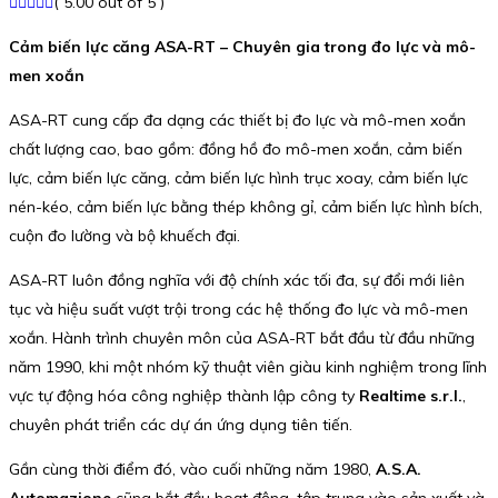
( 5.00 out of 5 )
Cảm biến lực căng ASA-RT – Chuyên gia trong đo lực và mô-
men xoắn
ASA-RT cung cấp đa dạng các thiết bị đo lực và mô-men xoắn
chất lượng cao, bao gồm: đồng hồ đo mô-men xoắn, cảm biến
lực, cảm biến lực căng, cảm biến lực hình trục xoay, cảm biến lực
nén-kéo, cảm biến lực bằng thép không gỉ, cảm biến lực hình bích,
cuộn đo lường và bộ khuếch đại.
ASA-RT luôn đồng nghĩa với độ chính xác tối đa, sự đổi mới liên
tục và hiệu suất vượt trội trong các hệ thống đo lực và mô-men
xoắn. Hành trình chuyên môn của ASA-RT bắt đầu từ đầu những
năm 1990, khi một nhóm kỹ thuật viên giàu kinh nghiệm trong lĩnh
vực tự động hóa công nghiệp thành lập công ty
Realtime s.r.l.
,
chuyên phát triển các dự án ứng dụng tiên tiến.
Gần cùng thời điểm đó, vào cuối những năm 1980,
A.S.A.
Automazione
cũng bắt đầu hoạt động, tập trung vào sản xuất và