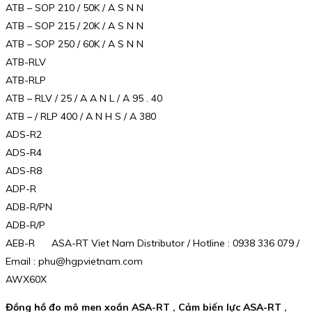
ATB – SOP 210 / 50K / A S N N
ATB – SOP 215 / 20K / A S N N
ATB – SOP 250 / 60K / A S N N
ATB-RLV
ATB-RLP
ATB – RLV / 25 / A A N L / A 95 . 40
ATB – / RLP 400 / A N H S / A 380
ADS-R2
ADS-R4
ADS-R8
ADP-R
ADB-R/PN
ADB-R/P
AEB-R ASA-RT Viet Nam Distributor / Hotline : 0938 336 079 /
Email : phu@hgpvietnam.com
AWX60X
Đồng hồ đo mô men xoắn ASA-RT , Cảm biến lực ASA-RT ,