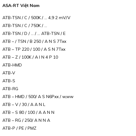
ASA-RT Việt Nam
ATB-TSN / C / 500K / … 4,9 2 mV/V
ATB-TSN / C / 750K / …
ATB-TSN / D / … / … ATB-TSN / E
ATB – / TSN / B 250 / A N S 7Txx
ATB – TP 220 / 100 / A S N 7Txx
ATB – Z / 100K / A I N 4 P 10
ATB-HMD
ATB-V
ATB-S
ATB-RG
ATB – HMD / 500/ A S N6Pxx / w,ww
ATB – V / 30 / A A N L
ATB – S 80 / 100 / A A N N
ATB – RG / 250/ A N N A
ATB-P / PE / PMZ