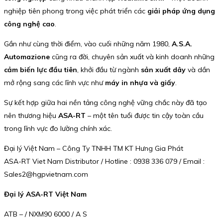
nghiệp tiên phong trong việc phát triển các
giải pháp ứng dụng
công nghệ cao
.
Gần như cùng thời điểm, vào cuối những năm 1980,
A.S.A.
Automazione
cũng ra đời, chuyên sản xuất và kinh doanh những
cảm biến lực đầu tiên
, khởi đầu từ ngành
sản xuất dây
và dần
mở rộng sang các lĩnh vực như
máy in nhựa và giấy
.
Sự kết hợp giữa hai nền tảng công nghệ vững chắc này đã tạo
nên thương hiệu
ASA-RT
– một tên tuổi được tin cậy toàn cầu
trong lĩnh vực đo lường chính xác.
Đại lý Việt Nam – Công Ty TNHH TM KT Hưng Gia Phát
ASA-RT Viet Nam Distributor / Hotline : 0938 336 079 / Email :
Sales2@hgpvietnam.com
Đại lý ASA-RT Việt Nam
ATB – / NXM90 6000 / A S