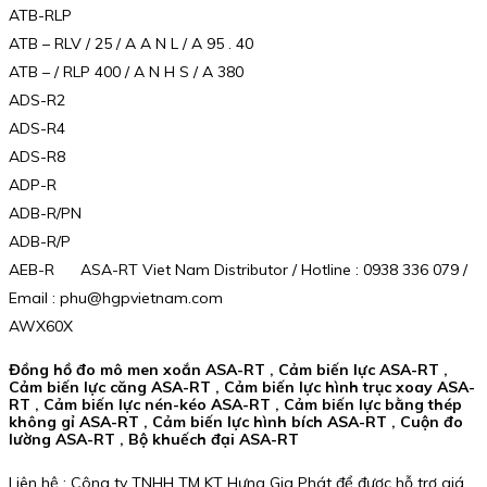
ATB-RLP
ATB – RLV / 25 / A A N L / A 95 . 40
ATB – / RLP 400 / A N H S / A 380
ADS-R2
ADS-R4
ADS-R8
ADP-R
ADB-R/PN
ADB-R/P
AEB-R ASA-RT Viet Nam Distributor / Hotline : 0938 336 079 /
Email : phu@hgpvietnam.com
AWX60X
Đồng hồ đo mô men xoắn ASA-RT , Cảm biến lực ASA-RT ,
Cảm biến lực căng ASA-RT , Cảm biến lực hình trục xoay ASA-
RT , Cảm biến lực nén-kéo ASA-RT , Cảm biến lực bằng thép
không gỉ ASA-RT , Cảm biến lực hình bích ASA-RT , Cuộn đo
lường ASA-RT , Bộ khuếch đại ASA-RT
Liên hệ : Công ty TNHH TM KT Hưng Gia Phát để được hỗ trợ giá