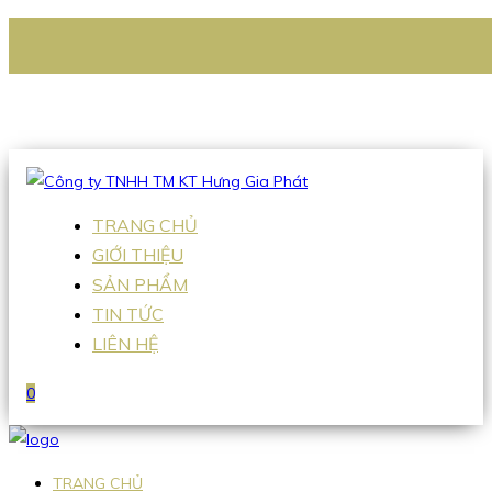
CÔNG TY TNHH TM KT HƯNG GIA PHÁT
Hotline
:
0938 336 079
Email
:
Sales2@hgpvietnam.com
TRANG CHỦ
GIỚI THIỆU
SẢN PHẨM
TIN TỨC
LIÊN HỆ
0
TRANG CHỦ