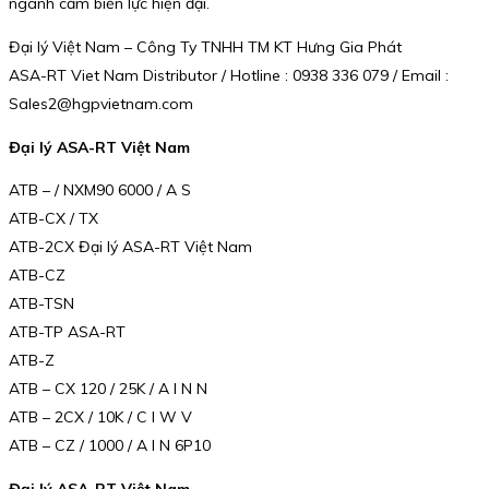
ngành cảm biến lực hiện đại.
Đại lý Việt Nam – Công Ty TNHH TM KT Hưng Gia Phát
ASA-RT Viet Nam Distributor / Hotline : 0938 336 079 / Email :
Sales2@hgpvietnam.com
Đại lý ASA-RT Việt Nam
ATB – / NXM90 6000 / A S
ATB-CX / TX
ATB-2CX Đại lý ASA-RT Việt Nam
ATB-CZ
ATB-TSN
ATB-TP ASA-RT
ATB-Z
ATB – CX 120 / 25K / A I N N
ATB – 2CX / 10K / C I W V
ATB – CZ / 1000 / A I N 6P10
Đại lý ASA-RT Việt Nam