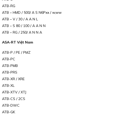
ATB-RG
ATB – HMD / 500/ A S N6Pxx / w,ww
ATB – V / 30 / A A N L
ATB – S 80 / 100 / A A N N
ATB – RG / 250/ A N N A
ASA-RT Việt Nam
ATB-P / PE / PMZ
ATB-PC
ATB-PMB
ATB-PRS
ATB-XR / XRE
ATB-XL
ATB-XTV / XTJ
ATB-CS / 2CS
ATB-DWC
ATB-GK