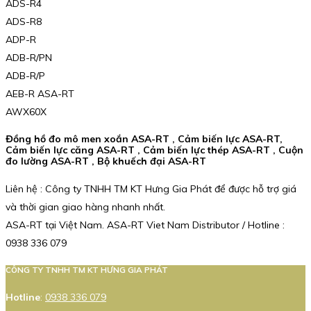
ADS-R4
ADS-R8
ADP-R
ADB-R/PN
ADB-R/P
AEB-R ASA-RT
AWX60X
Đồng hồ đo mô men xoắn ASA-RT , Cảm biến lực ASA-RT,
Cảm biến lực căng ASA-RT , Cảm biến lực thép ASA-RT , Cuộn
đo lường ASA-RT , Bộ khuếch đại ASA-RT
Liên hệ : Công ty TNHH TM KT Hưng Gia Phát để được hỗ trợ giá
và thời gian giao hàng nhanh nhất.
ASA-RT tại Việt Nam. ASA-RT Viet Nam Distributor / Hotline :
0938 336 079
CÔNG TY TNHH TM KT HƯNG GIA PHÁT
Hotline
:
0938 336 079