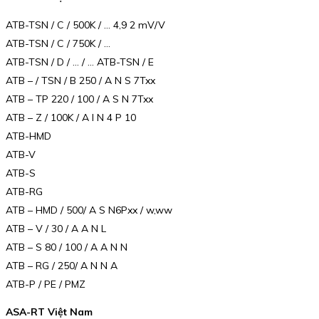
ATB-TSN / C / 500K / … 4,9 2 mV/V
ATB-TSN / C / 750K / …
ATB-TSN / D / … / … ATB-TSN / E
ATB – / TSN / B 250 / A N S 7Txx
ATB – TP 220 / 100 / A S N 7Txx
ATB – Z / 100K / A I N 4 P 10
ATB-HMD
ATB-V
ATB-S
ATB-RG
ATB – HMD / 500/ A S N6Pxx / w,ww
ATB – V / 30 / A A N L
ATB – S 80 / 100 / A A N N
ATB – RG / 250/ A N N A
ATB-P / PE / PMZ
ASA-RT Việt Nam