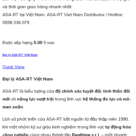
và thời gian giao hàng nhanh nhất.
ASA-RT tại Việt Nam. ASA-RT Viet Nam Distributor / Hotline :
0938 336 079
Được xếp hạng
5.00
5 sao
Đại lý ASA-RT Việt Nam
Quick View
Đại lý ASA-RT Việt Nam
ASA-RT là biểu tượng của
độ chính xác tuyệt đối
,
tinh thần đổi
mới
và
năng lực vượt trội
trong lĩnh vực
hệ thống đo lực và mô-
men xoắn
.
Lịch sử phát triển của ASA-RT bắt nguồn từ đầu thập niên 1990,
khi một nhóm kỹ sư giàu kinh nghiệm trong lĩnh vực
tự động hóa
công nghiệp
cùng nhau thành lập
Realtime s.r.l.
– một doanh