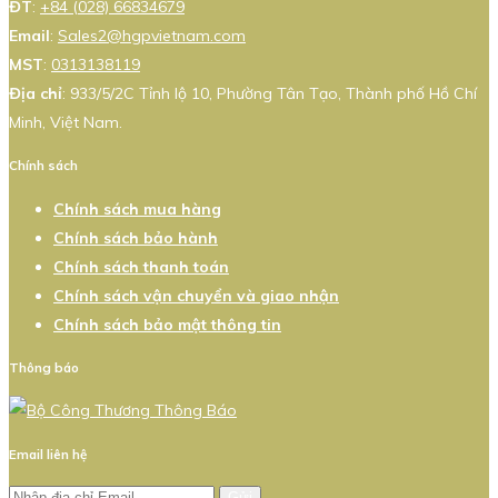
ĐT
:
+84 (028) 66834679
Email
:
Sales2@hgpvietnam.com
MST
:
0313138119
Địa chỉ
: 933/5/2C Tỉnh lộ 10, Phường Tân Tạo, Thành phố Hồ Chí
Minh, Việt Nam.
Chính sách
Chính sách mua hàng
Chính sách bảo hành
Chính sách thanh toán
Chính sách vận chuyển và giao nhận
Chính sách bảo mật thông tin
Thông báo
Email liên hệ
Gửi