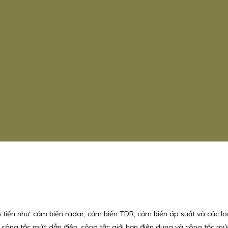
n tiến như: cảm biến radar, cảm biến TDR, cảm biến áp suất và các lo
 công tắc mức dẫn điện, công tắc giới hạn điện dung và công tắc mứ