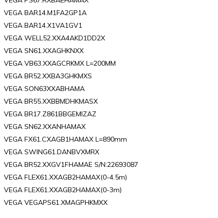
VEGA BAR14.M1FA2GP1A
VEGA BAR14.X1VA1GV1
VEGA WELL52.XXA4AKD1DD2X
VEGA SN61.XXAGHKNXX
VEGA VB63.XXAGCRKMX L=200MM
VEGA BR52.XXBA3GHKMXS
VEGA SON63XXABHAMA
VEGA BR55.XXBBMDHKMASX
VEGA BR17.Z861BBGEMIZAZ
VEGA SN62.XXANHAMAX
VEGA FX61.CXAGB1HAMAX L=890mm
VEGA SWING61.DANBVXMRX
VEGA BR52.XXGV1FHAMAE S/N:22693087
VEGA FLEX61.XXAGB2HAMAX(0-4.5m)
VEGA FLEX61.XXAGB2HAMAX(0-3m)
VEGA VEGAPS61.XMAGPHKMXX