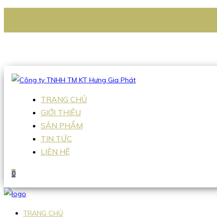
CÔNG TY TNHH TM KT HƯNG GIA PHÁT
Hotline
:
0938 336 079
Email
:
Sales2@hgpvietnam.com
TRANG CHỦ
GIỚI THIỆU
SẢN PHẨM
TIN TỨC
LIÊN HỆ
0
TRANG CHỦ