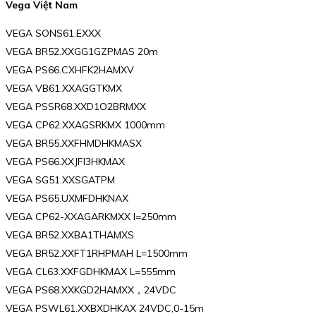
Vega Việt Nam
VEGA SONS61.EXXX
VEGA BR52.XXGG1GZPMAS 20m
VEGA PS66.CXHFK2HAMXV
VEGA VB61.XXAGGTKMX
VEGA PSSR68.XXD1O2BRMXX
VEGA CP62.XXAGSRKMX 1000mm
VEGA BR55.XXFHMDHKMASX
VEGA PS66.XXJFI3HKMAX
VEGA SG51.XXSGATPM
VEGA PS65.UXMFDHKNAX
VEGA CP62-XXAGARKMXX l=250mm
VEGA BR52.XXBA1THAMXS
VEGA BR52.XXFT1RHPMAH L=1500mm
VEGA CL63.XXFGDHKMAX L=555mm
VEGA PS68.XXKGD2HAMXX，24VDC
VEGA PSWL61.XXBXDHKAX 24VDC,0-15m