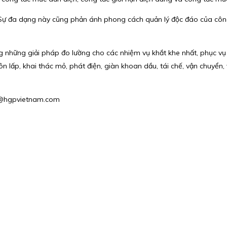
 Sự đa dạng này cũng phản ánh phong cách quản lý độc đáo của công
g những giải pháp đo lường cho các nhiệm vụ khắt khe nhất, phục v
ôn lấp, khai thác mỏ, phát điện, giàn khoan dầu, tái chế, vận chuyển
es2@hgpvietnam.com