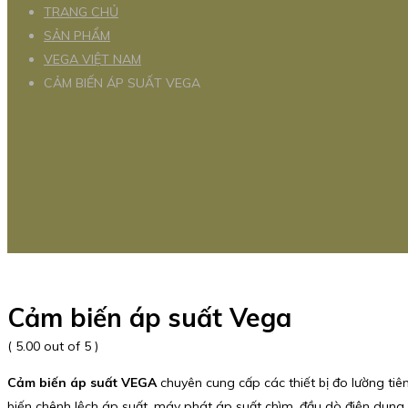
TRANG CHỦ
SẢN PHẨM
VEGA VIỆT NAM
CẢM BIẾN ÁP SUẤT VEGA
Cảm biến áp suất Vega
( 5.00 out of 5 )
Cảm biến áp suất VEGA
chuyên cung cấp các thiết bị đo lường tiê
biến chênh lệch áp suất, máy phát áp suất chìm, đầu dò điện dung,