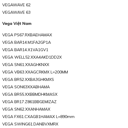
VEGAWAVE 62
VEGAWAVE 63
Vega Việt Nam
VEGA PS67.RXBAEHAMAX
VEGA BAR14.M1FA2GP1A
VEGA BAR14.X1VA1GV1
VEGA WELL52.XXA4AKD1DD2X
VEGA SN61.XXAGHKNXX
VEGA VB63.XXAGCRKMX L=200MM
VEGA BR52.XXBA3GHKMXS
VEGA SON63XXABHAMA
VEGA BR55.XXBBMDHKMASX
VEGA BR17.Z861BBGEMIZAZ
VEGA SN62.XXANHAMAX
VEGA FX61.CXAGB1HAMAX L=890mm
VEGA SWING61.DANBVXMRX