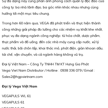
Sự đa dạng này cũng phản ánh phong cách quản lý độc đáo của
công ty: ba nhà lãnh đạo, ba góc nhìn khác nhau nhưng cùng
hướng tới một mục tiêu chung.
Trong hơn 60 năm qua, VEGA đã phát triển và thực hiện thành
công những giải pháp đo lường cho các nhiệm vụ khắt khe nhất,
phục vụ đa dạng ngành công nghiệp: từ hóa chất, dược phẩm,
thực phẩm và đồ uống, đến các nhà máy cung cấp nước, xử lý
nước thải, bãi chôn lấp, khai thác mỏ, phát điện, giàn khoan dầu,
tái chế, vận chuyển, và cả ngành hàng không vũ trụ.
Đại lý Việt Nam – Công Ty TNHH TM KT Hưng Gia Phát
Vega Viet Nam Distributor / Hotline : 0938 336 079 / Email :
Sales2@hgpvietnam.com
Đại lý Vega Việt Nam
VEGAPULS WL 61
VEGAPULS 61