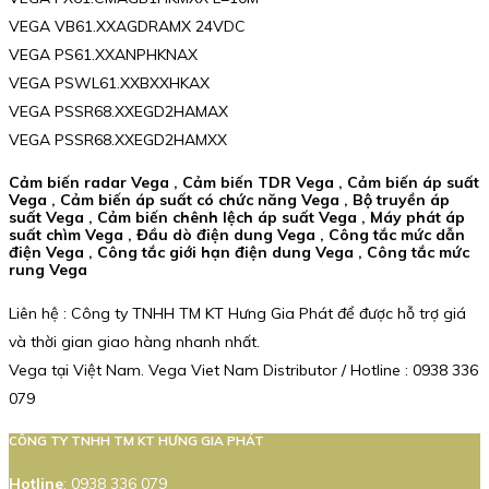
VEGA VB61.XXAGDRAMX 24VDC
VEGA PS61.XXANPHKNAX
VEGA PSWL61.XXBXXHKAX
VEGA PSSR68.XXEGD2HAMAX
VEGA PSSR68.XXEGD2HAMXX
Cảm biến radar Vega , Cảm biến TDR Vega , Cảm biến áp suất
Vega , Cảm biến áp suất có chức năng Vega , Bộ truyền áp
suất Vega , Cảm biến chênh lệch áp suất Vega , Máy phát áp
suất chìm Vega , Đầu dò điện dung Vega , Công tắc mức dẫn
điện Vega , Công tắc giới hạn điện dung Vega , Công tắc mức
rung Vega
Liên hệ : Công ty TNHH TM KT Hưng Gia Phát để được hỗ trợ giá
và thời gian giao hàng nhanh nhất.
Vega tại Việt Nam. Vega Viet Nam Distributor / Hotline : 0938 336
079
CÔNG TY TNHH TM KT HƯNG GIA PHÁT
Hotline
:
0938 336 079