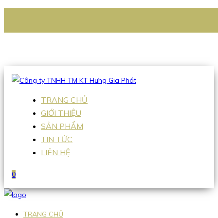
CÔNG TY TNHH TM KT HƯNG GIA PHÁT
Hotline
:
0938 336 079
Email
:
Sales2@hgpvietnam.com
TRANG CHỦ
GIỚI THIỆU
SẢN PHẨM
TIN TỨC
LIÊN HỆ
0
TRANG CHỦ