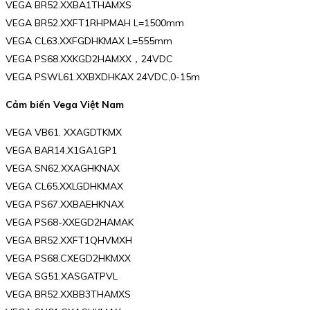
VEGA BR52.XXBA1THAMXS
VEGA BR52.XXFT1RHPMAH L=1500mm
VEGA CL63.XXFGDHKMAX L=555mm
VEGA PS68.XXKGD2HAMXX，24VDC
VEGA PSWL61.XXBXDHKAX 24VDC,0-15m
Cảm biến Vega Việt Nam
VEGA VB61. XXAGDTKMX
VEGA BAR14.X1GA1GP1
VEGA SN62.XXAGHKNAX
VEGA CL65.XXLGDHKMAX
VEGA PS67.XXBAEHKNAX
VEGA PS68-XXEGD2HAMAK
VEGA BR52.XXFT1QHVMXH
VEGA PS68.CXEGD2HKMXX
VEGA SG51.XASGATPVL
VEGA BR52.XXBB3THAMXS