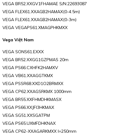
VEGA BR52.XXGV1FHAMAE S/N:22693087
VEGA FLEX61.XXAGB2HAMAX(0-4.5m)
VEGA FLEX61.XXAGB2HAMAX(0-3m)
VEGA VEGAPS61.XMAGPHKMXX
Vega Việt Nam
VEGA SONS61.EXXX
VEGA BR52.XXGG1GZPMAS 20m
VEGA PS66.CXHFK2HAMXV
VEGA VB61.XXAGGTKMX
VEGA PSSR68.XXD1O2BRMXX
VEGA CP62.XXAGSRKMX 1000mm
VEGA BR55.XXFHMDHKMASX
VEGA PS66.XXJFI3HKMAX
VEGA SG51.XXSGATPM
VEGA PS65.UXMFDHKNAX
VEGA CP62-XXAGARKMXX l=250mm