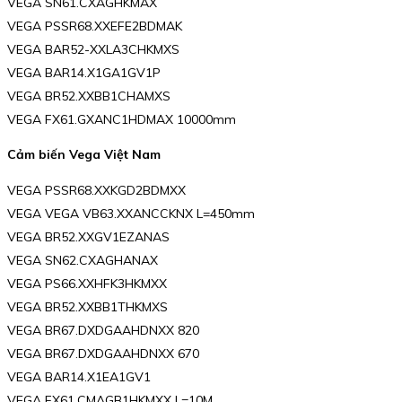
VEGA SN61.CXAGHKMAX
VEGA PSSR68.XXEFE2BDMAK
VEGA BAR52-XXLA3CHKMXS
VEGA BAR14.X1GA1GV1P
VEGA BR52.XXBB1CHAMXS
VEGA FX61.GXANC1HDMAX 10000mm
Cảm biến Vega Việt Nam
VEGA PSSR68.XXKGD2BDMXX
VEGA VEGA VB63.XXANCCKNX L=450mm
VEGA BR52.XXGV1EZANAS
VEGA SN62.CXAGHANAX
VEGA PS66.XXHFK3HKMXX
VEGA BR52.XXBB1THKMXS
VEGA BR67.DXDGAAHDNXX 820
VEGA BR67.DXDGAAHDNXX 670
VEGA BAR14.X1EA1GV1
VEGA FX61.CMAGB1HKMXX L=10M