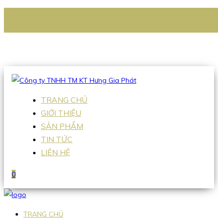
CÔNG TY TNHH TM KT HƯNG GIA PHÁT
Hotline
:
0938 336 079
Email
:
Sales2@hgpvietnam.com
TRANG CHỦ
GIỚI THIỆU
SẢN PHẨM
TIN TỨC
LIÊN HỆ
0
TRANG CHỦ