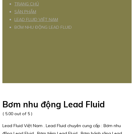
TRANG CHỦ
SẢN PHẨM
LEAD FLUID VIỆT NAM
BƠM NHU ĐỘNG LEAD FLUID
Bơm nhu động Lead Fluid
( 5.00 out of 5 )
Lead Fluid Việt Nam . Lead Fluid chuyên cung cấp : Bơm nhu
động Lead Fluid , Bơm tiêm Lead Fluid , Bơm bánh răng Lead