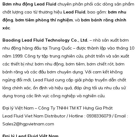
Bơm nhu động Lead Fluid
chuyên phân phối các dòng sản phẩm
chất lượng cao từ thương hiệu
Lead Fluid
, bao gồm:
bơm nhu
động
,
bơm tiêm phòng thí nghiệm
, và
bơm bánh răng chính
xác
.
Baoding Lead Fluid Technology Co., Ltd.
– nhà sản xuất bơm
nhu động hàng đầu tại Trung Quốc – được thành lập vào tháng 10
năm 1999. Công ty tập trung nghiên cứu, phát triển và sản xuất
các thiết bị như: bơm nhu động, bơm tiêm, bơm chiết rót, bơm
bánh răng và các đầu bơm chuyên dụng. Với cam kết không
ngừng đổi mới, Lead Fluid cung cấp giải pháp truyền dẫn chất
lỏng chính xác, ổn định và hiệu quả, đáp ứng tối ưu nhu cầu sử
dụng trong các lĩnh vực công nghiệp và nghiên cứu.
Đại lý Việt Nam – Công Ty TNHH TM KT Hưng Gia Phát
Lead Fluid Viet Nam Distributor / Hotline : 0938336079 / Email :
Sales2@hgpvietnam.com
Đại lý Lead Fluid Việt Nam