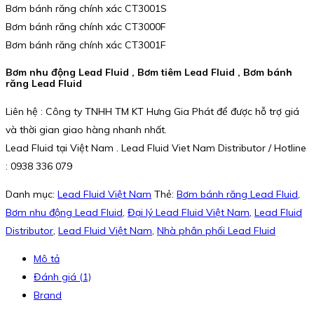
Bơm bánh răng chính xác CT3001S
Bơm bánh răng chính xác CT3000F
Bơm bánh răng chính xác CT3001F
Bơm nhu động Lead Fluid , Bơm tiêm Lead Fluid , Bơm bánh
răng Lead Fluid
Liên hệ : Công ty TNHH TM KT Hưng Gia Phát để được hỗ trợ giá
và thời gian giao hàng nhanh nhất.
Lead Fluid tại Việt Nam . Lead Fluid Viet Nam Distributor / Hotline
: 0938 336 079
Danh mục:
Lead Fluid Việt Nam
Thẻ:
Bơm bánh răng Lead Fluid
,
Bơm nhu động Lead Fluid
,
Đại lý Lead Fluid Việt Nam
,
Lead Fluid
Distributor
,
Lead Fluid Việt Nam
,
Nhà phân phối Lead Fluid
Mô tả
Đánh giá (1)
Brand