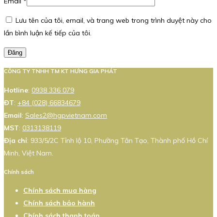
Email
*
Lưu tên của tôi, email, và trang web trong trình duyệt này cho
lần bình luận kế tiếp của tôi.
Đăng
CÔNG TY TNHH TM KT HƯNG GIA PHÁT
Hotline
:
0938 336 079
ĐT
:
+84 (028) 66834679
Email
:
Sales2@hgpvietnam.com
MST
:
0313138119
Địa chỉ
: 933/5/2C Tỉnh lộ 10, Phường Tân Tạo, Thành phố Hồ Chí
Minh, Việt Nam.
Chính sách
Chính sách mua hàng
Chính sách bảo hành
Chính sách thanh toán