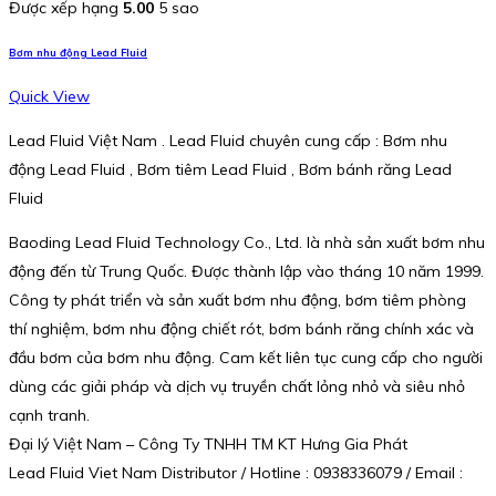
Được xếp hạng
5.00
5 sao
Bơm nhu động Lead Fluid
Quick View
Lead Fluid Việt Nam . Lead Fluid chuyên cung cấp : Bơm nhu
động Lead Fluid , Bơm tiêm Lead Fluid , Bơm bánh răng Lead
Fluid
Baoding Lead Fluid Technology Co., Ltd. là nhà sản xuất bơm nhu
động đến từ Trung Quốc. Được thành lập vào tháng 10 năm 1999.
Công ty phát triển và sản xuất bơm nhu động, bơm tiêm phòng
thí nghiệm, bơm nhu động chiết rót, bơm bánh răng chính xác và
đầu bơm của bơm nhu động. Cam kết liên tục cung cấp cho người
dùng các giải pháp và dịch vụ truyền chất lỏng nhỏ và siêu nhỏ
cạnh tranh.
Đại lý Việt Nam – Công Ty TNHH TM KT Hưng Gia Phát
Lead Fluid Viet Nam Distributor / Hotline : 0938336079 / Email :