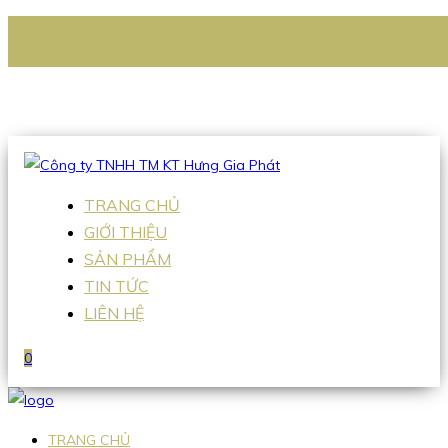
CÔNG TY TNHH TM KT HƯNG GIA PHÁT
Hotline
:
0938 336 079
Email
:
Sales2@hgpvietnam.com
TRANG CHỦ
GIỚI THIỆU
SẢN PHẨM
TIN TỨC
LIÊN HỆ
0
TRANG CHỦ