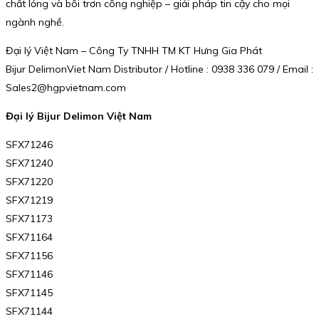
chất lỏng và bôi trơn công nghiệp – giải pháp tin cậy cho mọi
ngành nghề.
Đại lý Việt Nam – Công Ty TNHH TM KT Hưng Gia Phát
Bijur DelimonViet Nam Distributor / Hotline : 0938 336 079 / Email :
Sales2@hgpvietnam.com
Đại lý Bijur Delimon Việt Nam
SFX71246
SFX71240
SFX71220
SFX71219
SFX71173
SFX71164
SFX71156
SFX71146
SFX71145
SFX71144