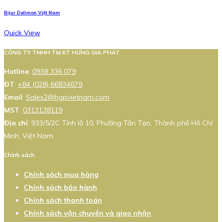
Bijur Delimon Việt Nam
Quick View
CÔNG TY TNHH TM KT HƯNG GIA PHÁT
Hotline
:
0938 336 079
ĐT
:
+84 (028) 66834679
Email
:
Sales2@hgpvietnam.com
MST
:
0313138119
Địa chỉ
: 933/5/2C Tỉnh lộ 10, Phường Tân Tạo, Thành phố Hồ Chí
Minh, Việt Nam.
Chính sách
Chính sách mua hàng
Chính sách bảo hành
Chính sách thanh toán
Chính sách vận chuyển và giao nhận