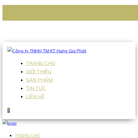
CÔNG TY TNHH TM KT HƯNG GIA PHÁT
Hotline
:
0938 336 079
Email
:
Sales2@hgpvietnam.com
TRANG CHỦ
GIỚI THIỆU
SẢN PHẨM
TIN TỨC
LIÊN HỆ
0
TRANG CHỦ