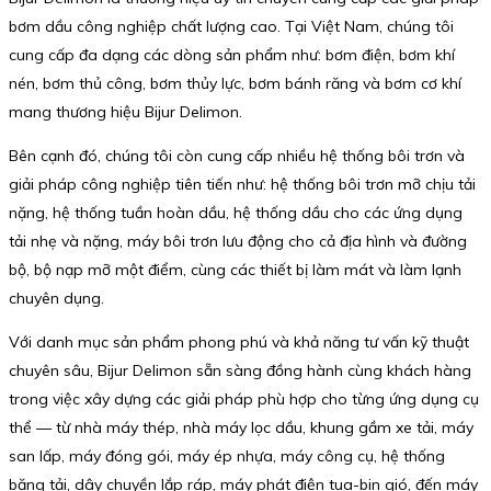
bơm dầu công nghiệp chất lượng cao. Tại Việt Nam, chúng tôi
cung cấp đa dạng các dòng sản phẩm như: bơm điện, bơm khí
nén, bơm thủ công, bơm thủy lực, bơm bánh răng và bơm cơ khí
mang thương hiệu Bijur Delimon.
Bên cạnh đó, chúng tôi còn cung cấp nhiều hệ thống bôi trơn và
giải pháp công nghiệp tiên tiến như: hệ thống bôi trơn mỡ chịu tải
nặng, hệ thống tuần hoàn dầu, hệ thống dầu cho các ứng dụng
tải nhẹ và nặng, máy bôi trơn lưu động cho cả địa hình và đường
bộ, bộ nạp mỡ một điểm, cùng các thiết bị làm mát và làm lạnh
chuyên dụng.
Với danh mục sản phẩm phong phú và khả năng tư vấn kỹ thuật
chuyên sâu, Bijur Delimon sẵn sàng đồng hành cùng khách hàng
trong việc xây dựng các giải pháp phù hợp cho từng ứng dụng cụ
thể — từ nhà máy thép, nhà máy lọc dầu, khung gầm xe tải, máy
san lấp, máy đóng gói, máy ép nhựa, máy công cụ, hệ thống
băng tải, dây chuyền lắp ráp, máy phát điện tua-bin gió, đến máy