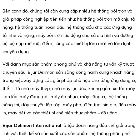
Bên cạnh đó, chúng tôi còn cung cấp nhiều hệ thống bôi trơn và
giải pháp công nghiệp tiên tiến như: hệ thống bôi trơn mỡ chịu tải
nặng, hệ thống tuần hoàn dầu, hệ thống dầu cho các ứng dụng
tải nhẹ và nặng, máy bôi trơn lưu động cho cả địa hình và đường
bộ, bộ nạp mỡ một điểm, cùng các thiết bị làm mát và làm lạnh
chuyên dụng.
Với danh mục sản phẩm phong phú và khả năng tư vấn kỹ thuật
chuyên sâu, Bijur Delimon sẵn sàng đồng hành cùng khách hàng
trong việc xây dựng các giải pháp phù hợp cho từng ứng dụng cụ
thể — từ nhà máy thép, nhà máy lọc dầu, khung gầm xe tải, máy
san lấp, máy đóng gói, máy ép nhựa, máy công cụ, hệ thống
băng tải, dây chuyền lắp ráp, máy phát điện tua-bin gió, đến máy
in, máy dệt và các thiết bị chế biến thực phẩm – đồ uống.
Bijur Delimon International
là tập đoàn hàng đầu thế giới trong
lĩnh vực thiết kế và sản xuất các sản phẩm, hệ thống phân phối