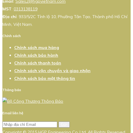
Email
:
Sales2@hgpvietnam.com
MST
:
0313138119
Địa chỉ
: 933/5/2C Tỉnh lộ 10, Phường Tân Tạo, Thành phố Hồ Chí
Minh, Việt Nam.
Chính sách
Chính sách mua hàng
Chính sách bảo hành
Chính sách thanh toán
Chính sách vận chuyển và giao nhận
Chính sách bảo mật thông tin
Thông báo
Email liên hệ
Gửi
Copyright © 2015 HGP Engineering Co.,Ltd. All Rights Reserved