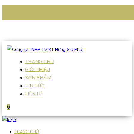
CÔNG TY TNHH TM KT HƯNG GIA PHÁT
Hotline
:
0938 336 079
Email
:
Sales2@hgpvietnam.com
TRANG CHỦ
GIỚI THIỆU
SẢN PHẨM
TIN TỨC
LIÊN HỆ
0
TRANG CHỦ