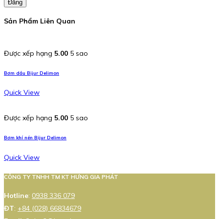
Đăng
Sản Phẩm Liên Quan
Được xếp hạng
5.00
5 sao
Bơm dầu Bijur Delimon
Quick View
Được xếp hạng
5.00
5 sao
Bơm khí nén Bijur Delimon
Quick View
CÔNG TY TNHH TM KT HƯNG GIA PHÁT
Hotline
:
0938 336 079
ĐT
:
+84 (028) 66834679