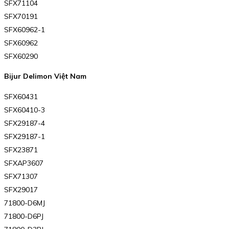
SFX71104
SFX70191
SFX60962-1
SFX60962
SFX60290
Bijur Delimon Việt Nam
SFX60431
SFX60410-3
SFX29187-4
SFX29187-1
SFX23871
SFXAP3607
SFX71307
SFX29017
71800-D6MJ
71800-D6PJ