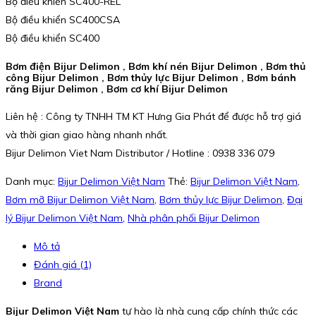
Bộ điều khiển SC400-REL
Bộ điều khiển SC400CSA
Bộ điều khiển SC400
Bơm điện Bijur Delimon , Bơm khí nén Bijur Delimon , Bơm thủ
công Bijur Delimon , Bơm thủy lực Bijur Delimon , Bơm bánh
răng Bijur Delimon , Bơm cơ khí Bijur Delimon
Liên hệ : Công ty TNHH TM KT Hưng Gia Phát để được hỗ trợ giá
và thời gian giao hàng nhanh nhất.
Bijur Delimon Viet Nam Distributor / Hotline : 0938 336 079
Danh mục:
Bijur Delimon Việt Nam
Thẻ:
Bijur Delimon Việt Nam
,
Bơm mỡ Bijur Delimon Việt Nam
,
Bơm thủy lực Bijur Delimon
,
Đại
lý Bijur Delimon Việt Nam
,
Nhà phân phối Bijur Delimon
Mô tả
Đánh giá (1)
Brand
Bijur Delimon Việt Nam
tự hào là nhà cung cấp chính thức các