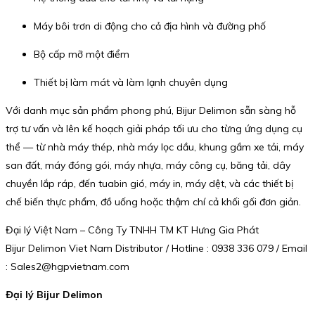
Máy bôi trơn di động cho cả địa hình và đường phố
Bộ cấp mỡ một điểm
Thiết bị làm mát và làm lạnh chuyên dụng
Với danh mục sản phẩm phong phú, Bijur Delimon sẵn sàng hỗ
trợ tư vấn và lên kế hoạch giải pháp tối ưu cho từng ứng dụng cụ
thể — từ nhà máy thép, nhà máy lọc dầu, khung gầm xe tải, máy
san đất, máy đóng gói, máy nhựa, máy công cụ, băng tải, dây
chuyền lắp ráp, đến tuabin gió, máy in, máy dệt, và các thiết bị
chế biến thực phẩm, đồ uống hoặc thậm chí cả khối gối đơn giản.
Đại lý Việt Nam – Công Ty TNHH TM KT Hưng Gia Phát
Bijur Delimon Viet Nam Distributor / Hotline : 0938 336 079 / Email
: Sales2@hgpvietnam.com
Đại lý Bijur Delimon