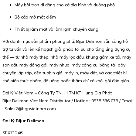
Máy bôi trơn di động cho cả địa hình và đường phố
Bộ cấp mỡ một điểm
Thiết bị làm mát và làm lạnh chuyên dụng
Với danh mục sản phẩm phong phú, Bijur Delimon sẵn sàng hỗ
trợ tư vấn và lên kế hoạch giải pháp tối ưu cho từng ứng dụng cụ
thể — từ nhà máy thép, nhà máy lọc dầu, khung gầm xe tải, máy
san đất, máy đóng gói, máy nhựa, máy công cụ, băng tải, dây
chuyền lắp ráp, đến tuabin gió, máy in, máy dệt, và các thiết bị
chế biến thực phẩm, đồ uống hoặc thậm chí cả khối gối đơn giản.
Đại lý Việt Nam – Công Ty TNHH TM KT Hưng Gia Phát
Bijur Delimon Viet Nam Distributor / Hotline : 0938 336 079 / Email
: Sales2@hgpvietnam.com
Đại lý Bijur Delimon
SFX71246