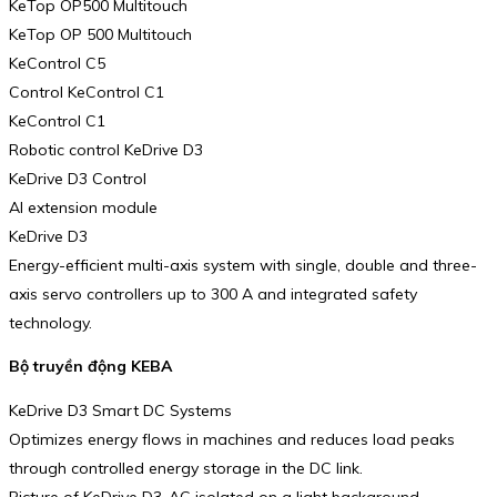
KeTop OP500 Multitouch
KeTop OP 500 Multitouch
KeControl C5
Control KeControl C1
KeControl C1
Robotic control KeDrive D3
KeDrive D3 Control
AI extension module
KeDrive D3
Energy-efficient multi-axis system with single, double and three-
axis servo controllers up to 300 A and integrated safety
technology.
Bộ truyền động KEBA
KeDrive D3 Smart DC Systems
Optimizes energy flows in machines and reduces load peaks
through controlled energy storage in the DC link.
Picture of KeDrive D3-AC isolated on a light background