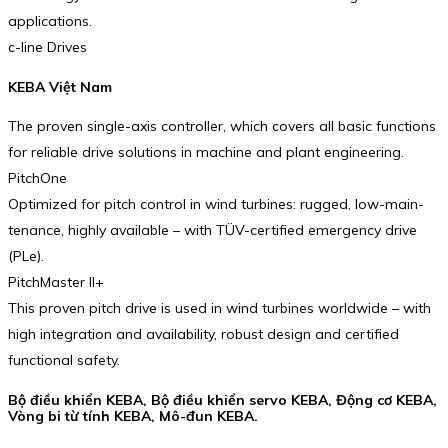
applications.
c-line Drives
KEBA Việt Nam
The proven single-axis controller, which covers all basic functions
for reliable drive solutions in machine and plant engineering.
PitchOne
Optimized for pitch control in wind turbines: rugged, low-main­
ten­ance, highly available – with TÜV-certified emergency drive
(PLe).
PitchMaster II+
This proven pitch drive is used in wind turbines world­wide – with
high integration and availa­bility, robust design and certified
functional safety.
Bộ điều khiển KEBA, Bộ điều khiển servo KEBA, Động cơ KEBA,
Vòng bi từ tính KEBA, Mô-đun KEBA.