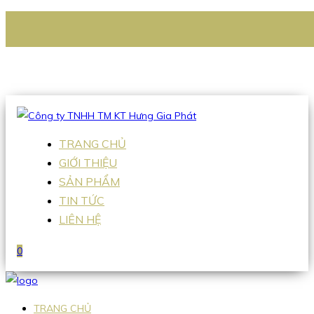
CÔNG TY TNHH TM KT HƯNG GIA PHÁT
Hotline
:
0938 336 079
Email
:
Sales2@hgpvietnam.com
TRANG CHỦ
GIỚI THIỆU
SẢN PHẨM
TIN TỨC
LIÊN HỆ
0
TRANG CHỦ