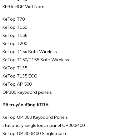
KEBA HGP Viet Nam
KeTop T70
KeTop T150
KeTop T155
KeTop T200
KeTop T15x Safe Wireless
KeTop T150/T155 Safe Wireless
KeTop T135
KeTop T135 ECO
KeTop AP 500
OP300 keyboard panels
Bộ truyền động KEBA
KeTop OP 300 Keyboard Panels
stationary singletouch panel OP300/400
KeTop OP 300/400 Singletouch