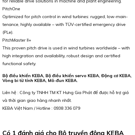
for reliable drive solutions in machine and plant engineering.
PitchOne
Optimized for pitch control in wind turbines: rugged, low-main­
ten­ance, highly available – with TÜV-certified emergency drive
(PLe).
PitchMaster II+
This proven pitch drive is used in wind turbines world­wide – with
high integration and availa­bility, robust design and certified
functional safety.
Bộ điều khiển KEBA, Bộ điều khiển servo KEBA, Động cơ KEBA,
Vòng bi từ tính KEBA, Mô-đun KEBA.
Liên hệ : Công ty TNHH TM KT Hưng Gia Phát để được hỗ trợ giá
và thời gian giao hàng nhanh nhất.
KEBA Việt Nam / Hotline : 0938 336 079
Có 1 đánh giá cho
Bộ truyền động KEBA