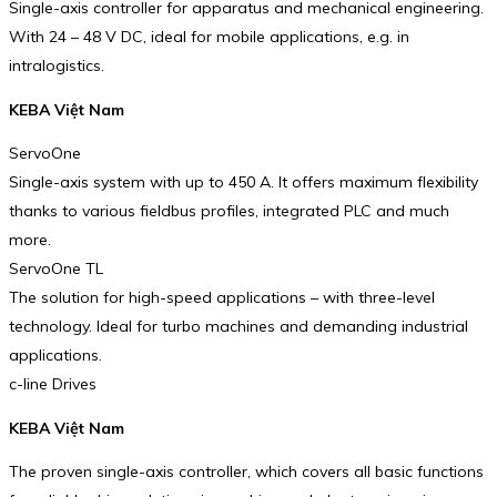
Single-axis controller for apparatus and mechanical engi­neering.
With 24 – 48 V DC, ideal for mobile applications, e.g. in
intralogistics.
KEBA Việt Nam
ServoOne
Single-axis system with up to 450 A. It offers maximum flexi­bility
thanks to various field­bus profiles, inte­grated PLC and much
more.
ServoOne TL
The solution for high-speed applications – with three-level
technology. Ideal for turbo machines and demanding industrial
applications.
c-line Drives
KEBA Việt Nam
The proven single-axis controller, which covers all basic functions