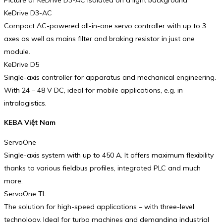
KeDrive D3-AC
Compact AC-powered all-in-one servo controller with up to 3
axes as well as mains filter and braking resistor in just one
module.
KeDrive D5
Single-axis controller for apparatus and mechanical engi­neering.
With 24 – 48 V DC, ideal for mobile applications, e.g. in
intralogistics.
KEBA Việt Nam
ServoOne
Single-axis system with up to 450 A. It offers maximum flexi­bility
thanks to various field­bus profiles, inte­grated PLC and much
more.
ServoOne TL
The solution for high-speed applications – with three-level
technology. Ideal for turbo machines and demanding industrial