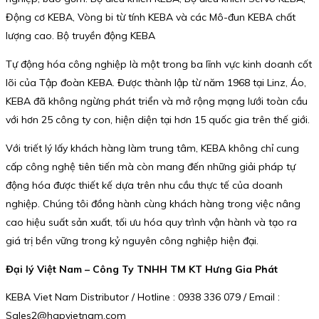
Động cơ KEBA, Vòng bi từ tính KEBA và các Mô-đun KEBA chất
lượng cao. Bộ truyền động KEBA
Tự động hóa công nghiệp là một trong ba lĩnh vực kinh doanh cốt
lõi của Tập đoàn KEBA. Được thành lập từ năm 1968 tại Linz, Áo,
KEBA đã không ngừng phát triển và mở rộng mạng lưới toàn cầu
với hơn 25 công ty con, hiện diện tại hơn 15 quốc gia trên thế giới.
Với triết lý lấy khách hàng làm trung tâm, KEBA không chỉ cung
cấp công nghệ tiên tiến mà còn mang đến những giải pháp tự
động hóa được thiết kế dựa trên nhu cầu thực tế của doanh
nghiệp. Chúng tôi đồng hành cùng khách hàng trong việc nâng
cao hiệu suất sản xuất, tối ưu hóa quy trình vận hành và tạo ra
giá trị bền vững trong kỷ nguyên công nghiệp hiện đại.
Đại lý Việt Nam – Công Ty TNHH TM KT Hưng Gia Phát
KEBA Viet Nam Distributor / Hotline : 0938 336 079 / Email :
Sales2@hgpvietnam.com