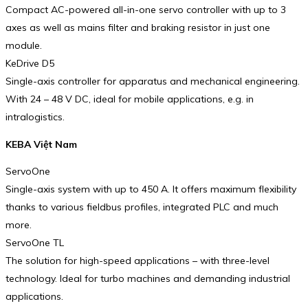
Compact AC-powered all-in-one servo controller with up to 3
axes as well as mains filter and braking resistor in just one
module.
KeDrive D5
Single-axis controller for apparatus and mechanical engi­neering.
With 24 – 48 V DC, ideal for mobile applications, e.g. in
intralogistics.
KEBA Việt Nam
ServoOne
Single-axis system with up to 450 A. It offers maximum flexi­bility
thanks to various field­bus profiles, inte­grated PLC and much
more.
ServoOne TL
The solution for high-speed applications – with three-level
technology. Ideal for turbo machines and demanding industrial
applications.