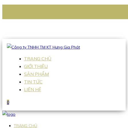
CÔNG TY TNHH TM KT HƯNG GIA PHÁT
Hotline
:
0938 336 079
Email
:
Sales2@hgpvietnam.com
TRANG CHỦ
GIỚI THIỆU
SẢN PHẨM
TIN TỨC
LIÊN HỆ
0
TRANG CHỦ