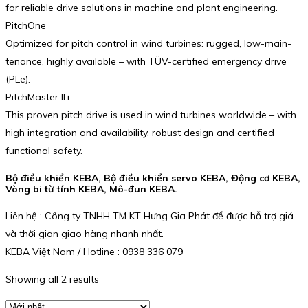
for reliable drive solutions in machine and plant engineering.
PitchOne
Optimized for pitch control in wind turbines: rugged, low-main­
ten­ance, highly available – with TÜV-certified emergency drive
(PLe).
PitchMaster II+
This proven pitch drive is used in wind turbines world­wide – with
high integration and availa­bility, robust design and certified
functional safety.
Bộ điều khiển KEBA, Bộ điều khiển servo KEBA, Động cơ KEBA,
Vòng bi từ tính KEBA, Mô-đun KEBA.
Liên hệ : Công ty TNHH TM KT Hưng Gia Phát để được hỗ trợ giá
và thời gian giao hàng nhanh nhất.
KEBA Việt Nam / Hotline : 0938 336 079
Showing all 2 results