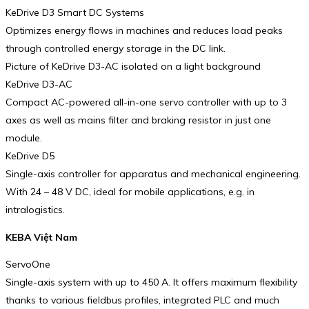
KeDrive D3 Smart DC Systems
Optimizes energy flows in machines and reduces load peaks
through controlled energy storage in the DC link.
Picture of KeDrive D3-AC isolated on a light background
KeDrive D3-AC
Compact AC-powered all-in-one servo controller with up to 3
axes as well as mains filter and braking resistor in just one
module.
KeDrive D5
Single-axis controller for apparatus and mechanical engi­neering.
With 24 – 48 V DC, ideal for mobile applications, e.g. in
intralogistics.
KEBA Việt Nam
ServoOne
Single-axis system with up to 450 A. It offers maximum flexi­bility
thanks to various field­bus profiles, inte­grated PLC and much