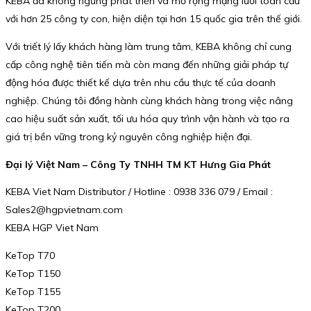
KEBA đã không ngừng phát triển và mở rộng mạng lưới toàn cầu
với hơn 25 công ty con, hiện diện tại hơn 15 quốc gia trên thế giới.
Với triết lý lấy khách hàng làm trung tâm, KEBA không chỉ cung
cấp công nghệ tiên tiến mà còn mang đến những giải pháp tự
động hóa được thiết kế dựa trên nhu cầu thực tế của doanh
nghiệp. Chúng tôi đồng hành cùng khách hàng trong việc nâng
cao hiệu suất sản xuất, tối ưu hóa quy trình vận hành và tạo ra
giá trị bền vững trong kỷ nguyên công nghiệp hiện đại.
Đại lý Việt Nam – Công Ty TNHH TM KT Hưng Gia Phát
KEBA Viet Nam Distributor / Hotline : 0938 336 079 / Email :
Sales2@hgpvietnam.com
KEBA HGP Viet Nam
KeTop T70
KeTop T150
KeTop T155
KeTop T200