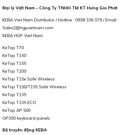
Đại lý Việt Nam – Công Ty TNHH TM KT Hưng Gia Phát
KEBA Viet Nam Distributor / Hotline : 0938 336 079 / Email :
Sales2@hgpvietnam.com
KEBA HGP Viet Nam
KeTop T70
KeTop T150
KeTop T155
KeTop T200
KeTop T15x Safe Wireless
KeTop T150/T155 Safe Wireless
KeTop T135
KeTop T135 ECO
KeTop AP 500
OP300 keyboard panels
Bộ truyền động KEBA