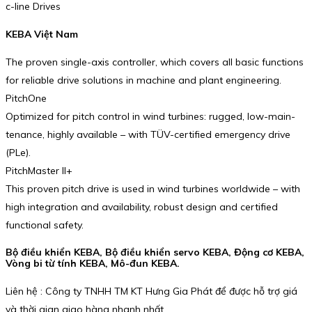
c-line Drives
KEBA Việt Nam
The proven single-axis controller, which covers all basic functions
for reliable drive solutions in machine and plant engineering.
PitchOne
Optimized for pitch control in wind turbines: rugged, low-main­
ten­ance, highly available – with TÜV-certified emergency drive
(PLe).
PitchMaster II+
This proven pitch drive is used in wind turbines world­wide – with
high integration and availa­bility, robust design and certified
functional safety.
Bộ điều khiển KEBA, Bộ điều khiển servo KEBA, Động cơ KEBA,
Vòng bi từ tính KEBA, Mô-đun KEBA.
Liên hệ : Công ty TNHH TM KT Hưng Gia Phát để được hỗ trợ giá
và thời gian giao hàng nhanh nhất.