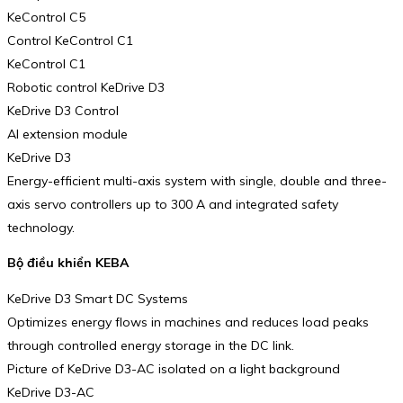
KeControl C5
Control KeControl C1
KeControl C1
Robotic control KeDrive D3
KeDrive D3 Control
AI extension module
KeDrive D3
Energy-efficient multi-axis system with single, double and three-
axis servo controllers up to 300 A and integrated safety
technology.
Bộ điều khiển KEBA
KeDrive D3 Smart DC Systems
Optimizes energy flows in machines and reduces load peaks
through controlled energy storage in the DC link.
Picture of KeDrive D3-AC isolated on a light background
KeDrive D3-AC