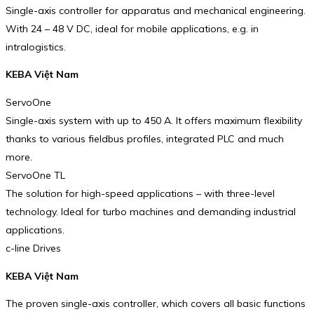
Single-axis controller for apparatus and mechanical engi­neering.
With 24 – 48 V DC, ideal for mobile applications, e.g. in
intralogistics.
KEBA Việt Nam
ServoOne
Single-axis system with up to 450 A. It offers maximum flexi­bility
thanks to various field­bus profiles, inte­grated PLC and much
more.
ServoOne TL
The solution for high-speed applications – with three-level
technology. Ideal for turbo machines and demanding industrial
applications.
c-line Drives
KEBA Việt Nam
The proven single-axis controller, which covers all basic functions