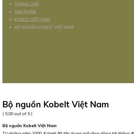
TRANG CHỦ
SẢN PHẨM
KOBELT VIỆT NAM
BỘ NGUỒN KOBELT VIỆT NAM
Bộ nguồn Kobelt Việt Nam
( 5.00 out of 5 )
Bộ nguồn Kobelt Việt Nam
Từ những năm 2000, Kobelt đã tập trung mở rộng dòng hệ thống điều