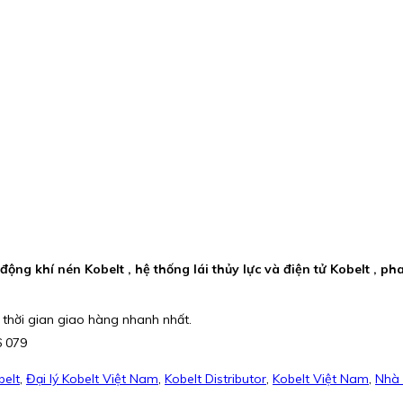
động khí nén Kobelt , hệ thống lái thủy lực và điện tử Kobelt , p
 thời gian giao hàng nhanh nhất.
6 079
belt
,
Đại lý Kobelt Việt Nam
,
Kobelt Distributor
,
Kobelt Việt Nam
,
Nhà 