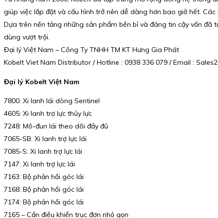
giúp việc lắp đặt và cấu hình trở nên dễ dàng hơn bao giờ hết. Các 
Dựa trên nền tảng những sản phẩm bền bỉ và đáng tin cậy vốn đã tạo
dùng vượt trội.
Đại lý Việt Nam – Công Ty TNHH TM KT Hưng Gia Phát
Kobelt Viet Nam Distributor / Hotline : 0938 336 079 / Email : Sa
Đại lý Kobelt Việt Nam
7800: Xi lanh lái dòng Sentinel
4605: Xi lanh trợ lực thủy lực
7248: Mô-đun lái theo dõi đầy đủ
7065-SB: Xi lanh trợ lực lái
7085-S: Xi lanh trợ lực lái
7147: Xi lanh trợ lực lái
7163: Bộ phản hồi góc lái
7168: Bộ phản hồi góc lái
7174: Bộ phản hồi góc lái
7165 – Cần điều khiển trục đơn nhỏ gọn