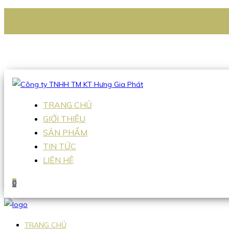
CÔNG TY TNHH TM KT HƯNG GIA PHÁT
Hotline
:
0938 336 079
Email
:
Sales2@hgpvietnam.com
TRANG CHỦ
GIỚI THIỆU
SẢN PHẨM
TIN TỨC
LIÊN HỆ
0
TRANG CHỦ