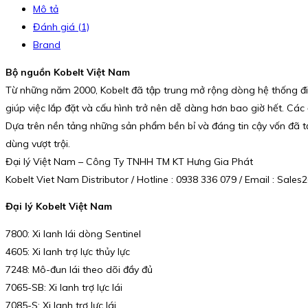
Mô tả
Đánh giá (1)
Brand
Bộ nguồn Kobelt Việt Nam
Từ những năm 2000, Kobelt đã tập trung mở rộng dòng hệ thống điều
giúp việc lắp đặt và cấu hình trở nên dễ dàng hơn bao giờ hết. Các 
Dựa trên nền tảng những sản phẩm bền bỉ và đáng tin cậy vốn đã tạo
dùng vượt trội.
Đại lý Việt Nam – Công Ty TNHH TM KT Hưng Gia Phát
Kobelt Viet Nam Distributor / Hotline : 0938 336 079 / Email : Sa
Đại lý Kobelt Việt Nam
7800: Xi lanh lái dòng Sentinel
4605: Xi lanh trợ lực thủy lực
7248: Mô-đun lái theo dõi đầy đủ
7065-SB: Xi lanh trợ lực lái
7085-S: Xi lanh trợ lực lái