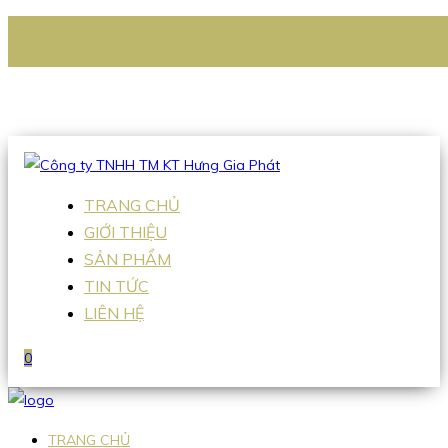
CÔNG TY TNHH TM KT HƯNG GIA PHÁT
Hotline
:
0938 336 079
Email
:
Sales2@hgpvietnam.com
TRANG CHỦ
GIỚI THIỆU
SẢN PHẨM
TIN TỨC
LIÊN HỆ
0
TRANG CHỦ