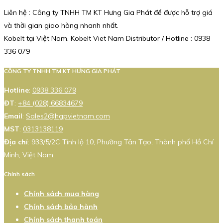
Liên hệ : Công ty TNHH TM KT Hưng Gia Phát để được hỗ trợ giá
và thời gian giao hàng nhanh nhất.
Kobelt tại Việt Nam. Kobelt Viet Nam Distributor / Hotline : 0938
336 079
CÔNG TY TNHH TM KT HƯNG GIA PHÁT
Hotline
:
0938 336 079
ĐT
:
+84 (028) 66834679
Email
:
Sales2@hgpvietnam.com
MST
:
0313138119
Địa chỉ
: 933/5/2C Tỉnh lộ 10, Phường Tân Tạo, Thành phố Hồ Chí
Minh, Việt Nam.
Chính sách
Chính sách mua hàng
Chính sách bảo hành
Chính sách thanh toán