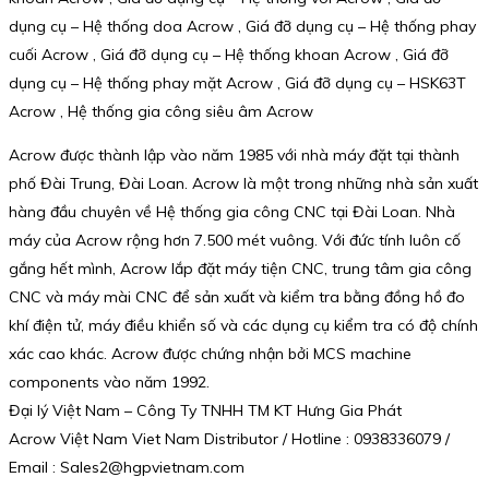
dụng cụ – Hệ thống doa Acrow , Giá đỡ dụng cụ – Hệ thống phay
cuối Acrow , Giá đỡ dụng cụ – Hệ thống khoan Acrow , Giá đỡ
dụng cụ – Hệ thống phay mặt Acrow , Giá đỡ dụng cụ – HSK63T
Acrow , Hệ thống gia công siêu âm Acrow
Acrow được thành lập vào năm 1985 với nhà máy đặt tại thành
phố Đài Trung, Đài Loan. Acrow là một trong những nhà sản xuất
hàng đầu chuyên về Hệ thống gia công CNC tại Đài Loan. Nhà
máy của Acrow rộng hơn 7.500 mét vuông. Với đức tính luôn cố
gắng hết mình, Acrow lắp đặt máy tiện CNC, trung tâm gia công
CNC và máy mài CNC để sản xuất và kiểm tra bằng đồng hồ đo
khí điện tử, máy điều khiển số và các dụng cụ kiểm tra có độ chính
xác cao khác. Acrow được chứng nhận bởi MCS machine
components vào năm 1992.
Đại lý Việt Nam – Công Ty TNHH TM KT Hưng Gia Phát
Acrow Việt Nam Viet Nam Distributor / Hotline : 0938336079 /
Email : Sales2@hgpvietnam.com