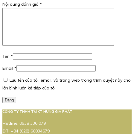
Nội dung đánh giá
*
Tên
*
Email
*
Lưu tên của tôi, email, và trang web trong trình duyệt này cho
lần bình luận kế tiếp của tôi.
Đăng
CÔNG TY TNHH TM KT HƯNG GIA PHÁT
Hotline
:
0938 336 079
ĐT
:
+84 (028) 66834679