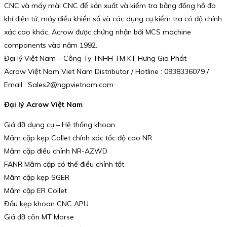
CNC và máy mài CNC để sản xuất và kiểm tra bằng đồng hồ đo
khí điện tử, máy điều khiển số và các dụng cụ kiểm tra có độ chính
xác cao khác. Acrow được chứng nhận bởi MCS machine
components vào năm 1992.
Đại lý Việt Nam – Công Ty TNHH TM KT Hưng Gia Phát
Acrow Việt Nam Viet Nam Distributor / Hotline : 0938336079 /
Email : Sales2@hgpvietnam.com
Đại lý Acrow Việt Nam
Giá đỡ dụng cụ – Hệ thống khoan
Mâm cặp kẹp Collet chính xác tốc độ cao NR
Mâm cặp điều chỉnh NR-AZWD
FANR Mâm cặp có thể điều chỉnh tốt
Mâm cặp kẹp SGER
Mâm cặp ER Collet
Đầu kẹp khoan CNC APU
Giá đỡ côn MT Morse