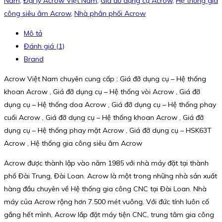
Nam
,
Đại lý Acrow Việt Nam
,
Giá đỡ dụng cụ Acrow
,
Hệ thống gia
công siêu âm Acrow
,
Nhà phân phối Acrow
Mô tả
Đánh giá (1)
Brand
Acrow Việt Nam chuyên cung cấp : Giá đỡ dụng cụ – Hệ thống
khoan Acrow , Giá đỡ dụng cụ – Hệ thống vòi Acrow , Giá đỡ
dụng cụ – Hệ thống doa Acrow , Giá đỡ dụng cụ – Hệ thống phay
cuối Acrow , Giá đỡ dụng cụ – Hệ thống khoan Acrow , Giá đỡ
dụng cụ – Hệ thống phay mặt Acrow , Giá đỡ dụng cụ – HSK63T
Acrow , Hệ thống gia công siêu âm Acrow
Acrow được thành lập vào năm 1985 với nhà máy đặt tại thành
phố Đài Trung, Đài Loan. Acrow là một trong những nhà sản xuất
hàng đầu chuyên về Hệ thống gia công CNC tại Đài Loan. Nhà
máy của Acrow rộng hơn 7.500 mét vuông. Với đức tính luôn cố
gắng hết mình, Acrow lắp đặt máy tiện CNC, trung tâm gia công