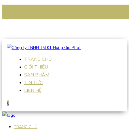
CÔNG TY TNHH TM KT HƯNG GIA PHÁT
Hotline
:
0938 336 079
Email
:
Sales2@hgpvietnam.com
TRANG CHỦ
GIỚI THIỆU
SẢN PHẨM
TIN TỨC
LIÊN HỆ
0
TRANG CHỦ