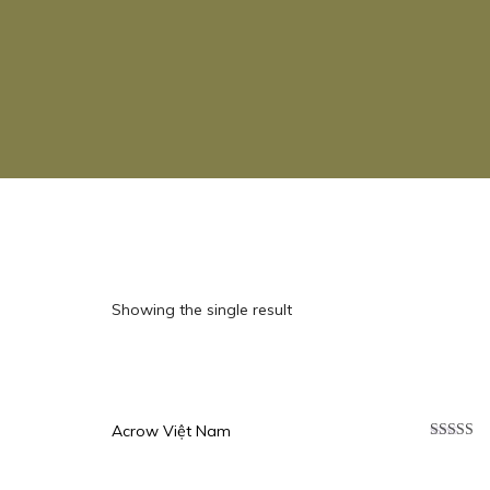
Showing the single result
Acrow Việt Nam
Được xế
hạng
5.0
sao