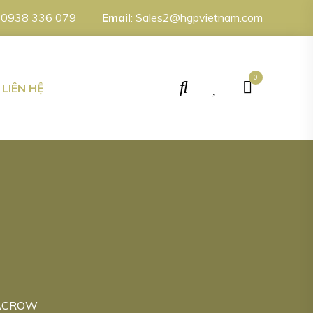
:
0938 336 079
Email
:
Sales2@hgpvietnam.com
0
LIÊN HỆ
 ACROW