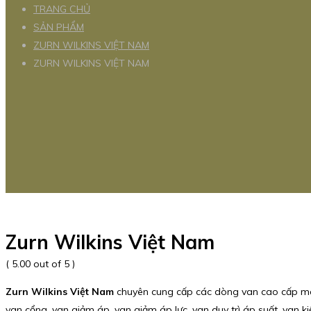
TRANG CHỦ
SẢN PHẨM
ZURN WILKINS VIỆT NAM
ZURN WILKINS VIỆT NAM
Zurn Wilkins Việt Nam
( 5.00 out of 5 )
Zurn Wilkins Việt Nam
chuyên cung cấp các dòng van cao cấp m
van cổng, van giảm áp, van giảm áp lực, van duy trì áp suất, van ki