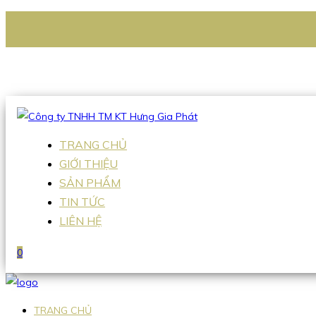
CÔNG TY TNHH TM KT HƯNG GIA PHÁT
Hotline
:
0938 336 079
Email
:
Sales2@hgpvietnam.com
TRANG CHỦ
GIỚI THIỆU
SẢN PHẨM
TIN TỨC
LIÊN HỆ
0
TRANG CHỦ