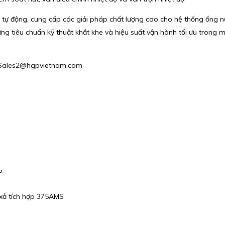
ển tự động, cung cấp các giải pháp chất lượng cao cho hệ thống ống 
g tiêu chuẩn kỹ thuật khắt khe và hiệu suất vận hành tối ưu trong m
l : Sales2@hgpvietnam.com
5
 xả tích hợp 375AMS