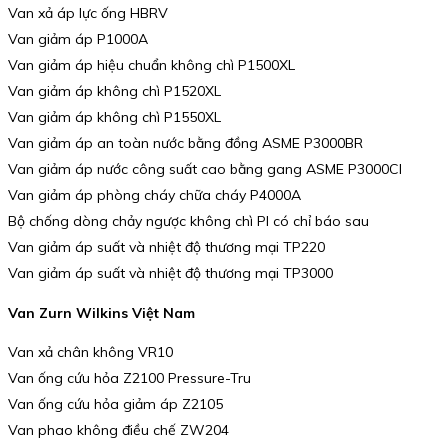
Van xả áp lực ống HBRV
Van giảm áp P1000A
Van giảm áp hiệu chuẩn không chì P1500XL
Van giảm áp không chì P1520XL
Van giảm áp không chì P1550XL
Van giảm áp an toàn nước bằng đồng ASME P3000BR
Van giảm áp nước công suất cao bằng gang ASME P3000CI
Van giảm áp phòng cháy chữa cháy P4000A
Bộ chống dòng chảy ngược không chì PI có chỉ báo sau
Van giảm áp suất và nhiệt độ thương mại TP220
Van giảm áp suất và nhiệt độ thương mại TP3000
Van Zurn Wilkins Việt Nam
Van xả chân không VR10
Van ống cứu hỏa Z2100 Pressure-Tru
Van ống cứu hỏa giảm áp Z2105
Van phao không điều chế ZW204