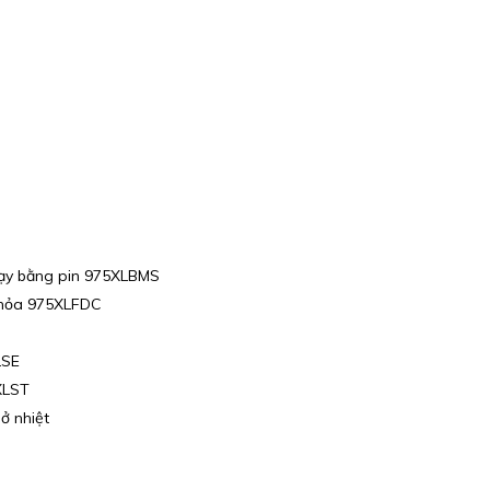
chạy bằng pin 975XLBMS
u hỏa 975XLFDC
LSE
XLST
ở nhiệt