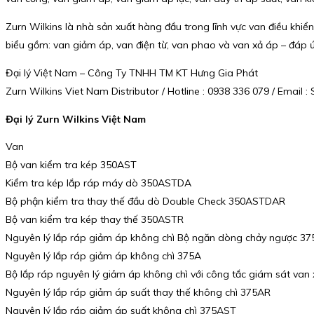
Zurn Wilkins là nhà sản xuất hàng đầu trong lĩnh vực van điều khi
biểu gồm: van giảm áp, van điện từ, van phao và van xả áp – đáp ứn
Đại lý Việt Nam – Công Ty TNHH TM KT Hưng Gia Phát
Zurn Wilkins Viet Nam Distributor / Hotline : 0938 336 079 / Emai
Đại lý Zurn Wilkins Việt Nam
Van
Bộ van kiểm tra kép 350AST
Kiểm tra kép lắp ráp máy dò 350ASTDA
Bộ phận kiểm tra thay thế đầu dò Double Check 350ASTDAR
Bộ van kiểm tra kép thay thế 350ASTR
Nguyên lý lắp ráp giảm áp không chì Bộ ngăn dòng chảy ngược 37
Nguyên lý lắp ráp giảm áp không chì 375A
Bộ lắp ráp nguyên lý giảm áp không chì với công tắc giám sát van
Nguyên lý lắp ráp giảm áp suất thay thế không chì 375AR
Nguyên lý lắp ráp giảm áp suất không chì 375AST