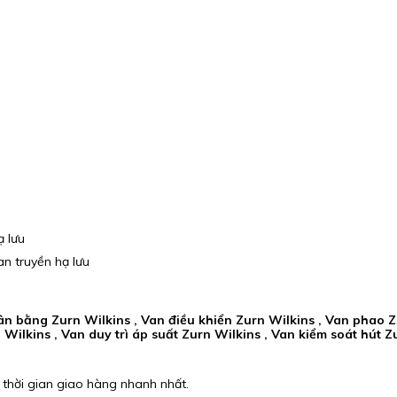
 lưu
n truyền hạ lưu
ân bằng Zurn Wilkins , Van điều khiển Zurn Wilkins , Van phao Zu
Wilkins , Van duy trì áp suất Zurn Wilkins , Van kiểm soát hút Zu
 thời gian giao hàng nhanh nhất.