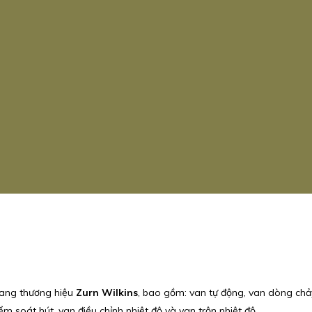
ang thương hiệu
Zurn Wilkins
, bao gồm: van tự động, van dòng chảy
ểm soát hút, van điều chỉnh nhiệt độ và van trộn nhiệt độ.