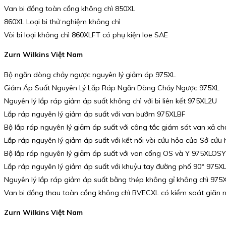
Van bi đồng toàn cổng không chì 850XL
860XL Loại bi thử nghiệm không chì
Vòi bi loại không chì 860XLFT có phụ kiện loe SAE
Zurn Wilkins Việt Nam
Bộ ngăn dòng chảy ngược nguyên lý giảm áp 975XL
Giảm Áp Suất Nguyên Lý Lắp Ráp Ngăn Dòng Chảy Ngược 975XL
Nguyên lý lắp ráp giảm áp suất không chì với bi liên kết 975XL2U
Lắp ráp nguyên lý giảm áp suất với van bướm 975XLBF
Bộ lắp ráp nguyên lý giảm áp suất với công tắc giám sát van xả 
Lắp ráp nguyên lý giảm áp suất với kết nối vòi cứu hỏa của Sở cứ
Bộ lắp ráp nguyên lý giảm áp suất với van cổng OS và Y 975XLOSY
Lắp ráp nguyên lý giảm áp suất với khuỷu tay đường phố 90° 975X
Nguyên lý lắp ráp giảm áp suất bằng thép không gỉ không chì 975
Van bi đồng thau toàn cổng không chì BVECXL có kiểm soát giãn n
Zurn Wilkins Việt Nam