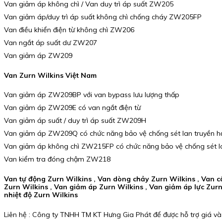
Van giảm áp không chì / Van duy trì áp suất ZW205
Van giảm áp/duy trì áp suất không chì chống cháy ZW205FP
Van điều khiển điện từ không chì ZW206
Van ngắt áp suất dư ZW207
Van giảm áp ZW209
Van Zurn Wilkins Việt Nam
Van giảm áp ZW209BP với van bypass lưu lượng thấp
Van giảm áp ZW209E có van ngắt điện từ
Van giảm áp suất / duy trì áp suất ZW209H
Van giảm áp ZW209Q có chức năng bảo vệ chống sét lan truyền hạ
Van giảm áp không chì ZW215FP có chức năng bảo vệ chống sét la
Van kiểm tra đóng chậm ZW218
Van tự động Zurn Wilkins , Van dòng chảy Zurn Wilkins , Van c
Zurn Wilkins , Van giảm áp Zurn Wilkins , Van giảm áp lực Zurn 
nhiệt độ Zurn Wilkins
Liên hệ : Công ty TNHH TM KT Hưng Gia Phát để được hỗ trợ giá và