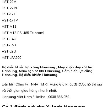
HST-22M
HST-22MP
HST-17T
HST-17TP
HST-M11
HST-M12(RS-485 Telecom)
HST-LAU
HST-LAR
HST-LBU
HST-LFA200
Bộ điều khiển lực căng Hansung , Máy cuộn dây cắt tỉa
Hansung, Mâm cặp cơ khí Hansung, Cảm biến lực căng
Hansung, Bộ điều khiển Hansung.
Liên hệ : Công ty TNHH TM KT Hưng Gia Phát để được hỗ trợ giá
và thời gian giao hàng nhanh nhất.
Hansung Việt Nam / Hotline : 0938 336 079
Có 1 đánh giá cho
Xi lanh Hansung