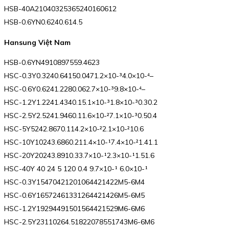
HSB-40A21040325365240160612
HSB-0.6YN0.6240.614.5
Hansung Việt Nam
HSB-0.6YN4910897559.4623
HSC-0.3Y0.3240.64150.0471.2×10-³4.0×10-⁴–
HSC-0.6Y0.6241.2280.062.7×10-³9.8×10-⁴–
HSC-1.2Y1.2241.4340.15.1×10-³1.8×10-³0.30.2
HSC-2.5Y2.5241.9460.11.6×10-²7.1×10-³0.50.4
HSC-5Y5242.8670.114.2×10-²2.1×10-²10.6
HSC-10Y10243.6860.211.4×10-¹7.4×10-²1.41.1
HSC-20Y20243.8910.33.7×10-¹2.3×10-¹1.51.6
HSC-40Y 40 24 5 120 0.4 9.7×10-¹ 6.0×10-¹
HSC-0.3Y15470421201064421422M5-6M4
HSC-0.6Y16572461331264421426M5-6M5
HSC-1.2Y19294491501564421529M6-6M6
HSC-2.5Y23110264.51822078551743M6-6M6