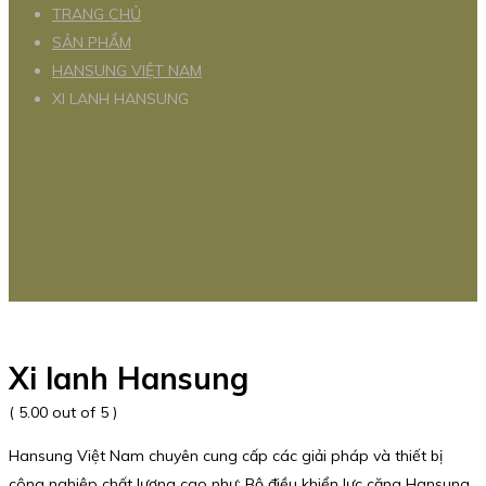
TRANG CHỦ
SẢN PHẨM
HANSUNG VIỆT NAM
XI LANH HANSUNG
Xi lanh Hansung
( 5.00 out of 5 )
Hansung Việt Nam chuyên cung cấp các giải pháp và thiết bị
công nghiệp chất lượng cao như: Bộ điều khiển lực căng Hansung,