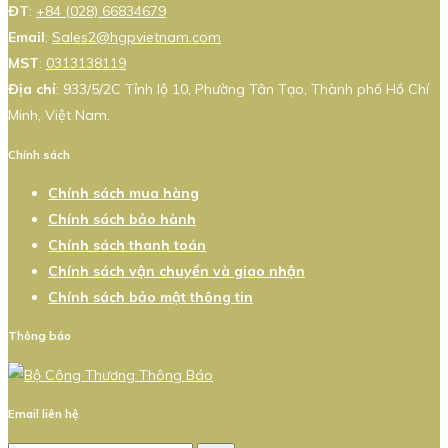
ĐT
:
+84 (028) 66834679
Email
:
Sales2@hgpvietnam.com
MST
:
0313138119
Địa chỉ
: 933/5/2C Tỉnh lộ 10, Phường Tân Tạo, Thành phố Hồ Chí
Minh, Việt Nam.
Chính sách
Chính sách mua hàng
Chính sách bảo hành
Chính sách thanh toán
Chính sách vận chuyển và giao nhận
Chính sách bảo mật thông tin
Thông báo
Email liên hệ