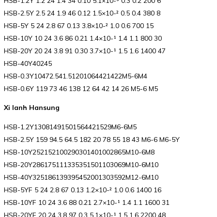
HSB-1.2Y 1.2 24 1.4 34 0.10 5.1×10-³ 0.3 0.2 200 6
HSB-2.5Y 2.5 24 1.9 46 0.12 1.5×10-² 0.5 0.4 380 8
HSB-5Y 5 24 2.8 67 0.13 3.8×10-² 1.0 0.6 700 15
HSB-10Y 10 24 3.6 86 0.21 1.4×10-¹ 1.4 1.1 800 30
HSB-20Y 20 24 3.8 91 0.30 3.7×10-¹ 1.5 1.6 1400 47
HSB-40Y40245
HSB-0.3Y10472.541.51201064421422M5-6M4
HSB-0.6Y 119 73 46 138 12 64 42 14 26 M5-6 M5
Xi lanh Hansung
HSB-1.2Y13081491501564421529M6-6M5
HSB-2.5Y 159 94.5 64.5 182 20 78 55 18 43 M6-6 M6-5Y
HSB-10Y252152100290301401002865M10-6M8
HSB-20Y286175111335351501103069M10-6M10
HSB-40Y325186139395452001303592M12-6M10
HSB-5YF 5 24 2.8 67 0.13 1.2×10-² 1.0 0.6 1400 16
HSB-10YF 10 24 3.6 88 0.21 2.7×10-¹ 1.4 1.1 1600 31
HSB-20YF 20 24 3.8 97 0.3 5.1×10-¹ 1.5 1.6 2200 48