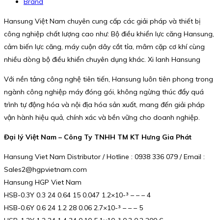
Brand
Hansung Việt Nam chuyên cung cấp các giải pháp và thiết bị
công nghiệp chất lượng cao như: Bộ điều khiển lực căng Hansung,
cảm biến lực căng, máy cuộn dây cắt tỉa, mâm cặp cơ khí cùng
nhiều dòng bộ điều khiển chuyên dụng khác. Xi lanh Hansung
Với nền tảng công nghệ tiên tiến, Hansung luôn tiên phong trong
ngành công nghiệp máy đóng gói, không ngừng thúc đẩy quá
trình tự động hóa và nội địa hóa sản xuất, mang đến giải pháp
vận hành hiệu quả, chính xác và bền vững cho doanh nghiệp.
Đại lý Việt Nam – Công Ty TNHH TM KT Hưng Gia Phát
Hansung Viet Nam Distributor / Hotline : 0938 336 079 / Email :
Sales2@hgpvietnam.com
Hansung HGP Viet Nam
HSB-0.3Y 0.3 24 0.64 15 0.047 1.2×10-³ – – – 4
HSB-0.6Y 0.6 24 1.2 28 0.06 2.7×10-³ – – – 5