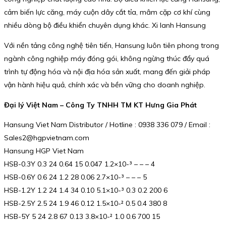
cảm biến lực căng, máy cuộn dây cắt tỉa, mâm cặp cơ khí cùng
nhiều dòng bộ điều khiển chuyên dụng khác. Xi lanh Hansung
Với nền tảng công nghệ tiên tiến, Hansung luôn tiên phong trong
ngành công nghiệp máy đóng gói, không ngừng thúc đẩy quá
trình tự động hóa và nội địa hóa sản xuất, mang đến giải pháp
vận hành hiệu quả, chính xác và bền vững cho doanh nghiệp.
Đại lý Việt Nam – Công Ty TNHH TM KT Hưng Gia Phát
Hansung Viet Nam Distributor / Hotline : 0938 336 079 / Email :
Sales2@hgpvietnam.com
Hansung HGP Viet Nam
HSB-0.3Y 0.3 24 0.64 15 0.047 1.2×10-³ – – – 4
HSB-0.6Y 0.6 24 1.2 28 0.06 2.7×10-³ – – – 5
HSB-1.2Y 1.2 24 1.4 34 0.10 5.1×10-³ 0.3 0.2 200 6
HSB-2.5Y 2.5 24 1.9 46 0.12 1.5×10-² 0.5 0.4 380 8
HSB-5Y 5 24 2.8 67 0.13 3.8×10-² 1.0 0.6 700 15