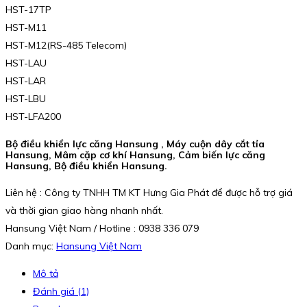
HST-17TP
HST-M11
HST-M12(RS-485 Telecom)
HST-LAU
HST-LAR
HST-LBU
HST-LFA200
Bộ điều khiển lực căng Hansung , Máy cuộn dây cắt tỉa
Hansung, Mâm cặp cơ khí Hansung, Cảm biến lực căng
Hansung, Bộ điều khiển Hansung.
Liên hệ : Công ty TNHH TM KT Hưng Gia Phát để được hỗ trợ giá
và thời gian giao hàng nhanh nhất.
Hansung Việt Nam / Hotline : 0938 336 079
Danh mục:
Hansung Việt Nam
Mô tả
Đánh giá (1)