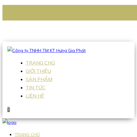
CÔNG TY TNHH TM KT HƯNG GIA PHÁT
Hotline
:
0938 336 079
Email
:
Sales2@hgpvietnam.com
TRANG CHỦ
GIỚI THIỆU
SẢN PHẨM
TIN TỨC
LIÊN HỆ
0
TRANG CHỦ