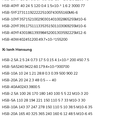
HSB-40YF 40 24 5 120 0.4 1.5×10-¹ 1.6 2 3000 77
HSB-5YF2731119222225100743055160M6-6
HSB-10YF357152100290301401002865255M10-6
HSB-20YF391175111335351501103069255M10-6
HSB-40YF430186139398452001303592225M12-6
HSB-40W402451200.49.7×10-¹155200
Xi lanh Hansung
HSB-2.5A 2.5 24 0.73 17.5 0.15 4.1×10-² 200 450 7.5
HSB-5A5240.9422.60.179.4×10-²300700
HSB-10A 10 24 1.21 28.8 0.3 0.39 500 900 22
HSB-20A 20 24 2.3 48 0.5 – – 40
HSB-40A40243.3800.5
HSB-2.5A 100 26 170 180 140 100 5 5 22 M10-3 20
HSB-5A 110 28 194 221 150 110 5 7 33 M10-3 30
HSB-10A 143 37 247 278 150 110 5 10 38.5 M10-6 35
HSB-20A 165 40 325 365 240 160 6 12 48.5 M10-6 45