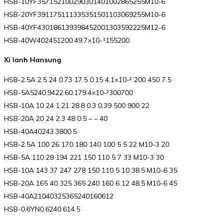
HSB-10YF357152100290301401002865255M10-6
HSB-20YF391175111335351501103069255M10-6
HSB-40YF430186139398452001303592225M12-6
HSB-40W402451200.49.7×10-¹155200
Xi lanh Hansung
HSB-2.5A 2.5 24 0.73 17.5 0.15 4.1×10-² 200 450 7.5
HSB-5A5240.9422.60.179.4×10-²300700
HSB-10A 10 24 1.21 28.8 0.3 0.39 500 900 22
HSB-20A 20 24 2.3 48 0.5 – – 40
HSB-40A40243.3800.5
HSB-2.5A 100 26 170 180 140 100 5 5 22 M10-3 20
HSB-5A 110 28 194 221 150 110 5 7 33 M10-3 30
HSB-10A 143 37 247 278 150 110 5 10 38.5 M10-6 35
HSB-20A 165 40 325 365 240 160 6 12 48.5 M10-6 45
HSB-40A21040325365240160612
HSB-0.6YN0.6240.614.5