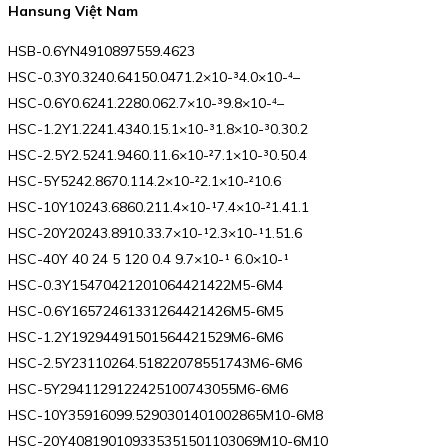
Hansung Việt Nam
HSB-0.6YN4910897559.4623
HSC-0.3Y0.3240.64150.0471.2×10-³4.0×10-⁴–
HSC-0.6Y0.6241.2280.062.7×10-³9.8×10-⁴–
HSC-1.2Y1.2241.4340.15.1×10-³1.8×10-³0.30.2
HSC-2.5Y2.5241.9460.11.6×10-²7.1×10-³0.50.4
HSC-5Y5242.8670.114.2×10-²2.1×10-²10.6
HSC-10Y10243.6860.211.4×10-¹7.4×10-²1.41.1
HSC-20Y20243.8910.33.7×10-¹2.3×10-¹1.51.6
HSC-40Y 40 24 5 120 0.4 9.7×10-¹ 6.0×10-¹
HSC-0.3Y15470421201064421422M5-6M4
HSC-0.6Y16572461331264421426M5-6M5
HSC-1.2Y19294491501564421529M6-6M6
HSC-2.5Y23110264.51822078551743M6-6M6
HSC-5Y2941129122425100743055M6-6M6
HSC-10Y35916099.5290301401002865M10-6M8
HSC-20Y408190109335351501103069M10-6M10