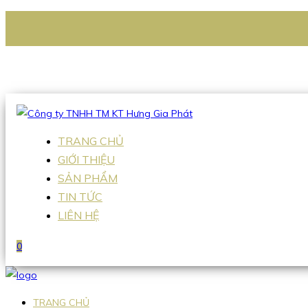
CÔNG TY TNHH TM KT HƯNG GIA PHÁT
Hotline
:
0938 336 079
Email
:
Sales2@hgpvietnam.com
TRANG CHỦ
GIỚI THIỆU
SẢN PHẨM
TIN TỨC
LIÊN HỆ
0
TRANG CHỦ