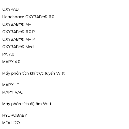
OXYPAD
Headspace OXYBABY® 6.0
OXYBABY® M+
OXYBABY® 6.0 P
OXYBABY® M+ P
OXYBABY® Med
PA 7.0
MAPY 4.0
Máy phân tích khí trực tuyến Witt
MAPY LE
MAPY VAC
Máy phân tích độ ẩm Witt
HYDROBABY
MFA H2O