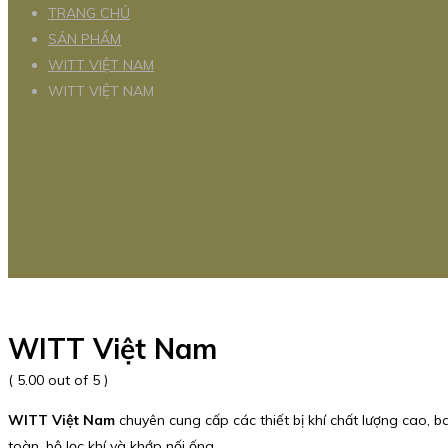
TRANG CHỦ
SẢN PHẨM
WITT VIỆT NAM
WITT VIỆT NAM
WITT Việt Nam
( 5.00 out of 5 )
WITT Việt Nam
chuyên cung cấp các thiết bị khí chất lượng cao, ba
toàn, bộ lọc khí và khớp nối ống.