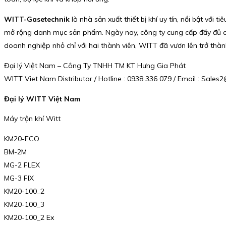
WITT-Gasetechnik
là nhà sản xuất thiết bị khí uy tín, nổi bật vớ
mở rộng danh mục sản phẩm. Ngày nay, công ty cung cấp đầy đủ các 
doanh nghiệp nhỏ chỉ với hai thành viên, WITT đã vươn lên trở thàn
Đại lý Việt Nam – Công Ty TNHH TM KT Hưng Gia Phát
WITT Viet Nam Distributor / Hotline : 0938 336 079 / Email : Sal
Đại lý WITT Việt Nam
Máy trộn khí Witt
KM20-ECO
BM-2M
MG-2 FLEX
MG-3 FIX
KM20-100_2
KM20-100_3
KM20-100_2 Ex