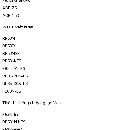
757LE/S SMART
ADR 75
ADR 150
WITT Việt Nam
RF53N
RF53DN
RF53NSK
RF53N-ES
F85-10N-ES
RF85-20N-ES
RF85-30N-ES
F100N-ES
Thiết bị chống cháy ngược Witt
F53N-ES
RF53N/H-ES
F53N/HHO