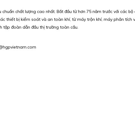
i tiêu chuẩn chất lượng cao nhất. Bắt đầu từ hơn 75 năm trước với c
thiết bị kiểm soát và an toàn khí, từ máy trộn khí, máy phân tích v
h tập đoàn dẫn đầu thị trường toàn cầu.
es2@hgpvietnam.com