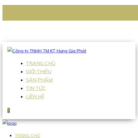
CÔNG TY TNHH TM KT HƯNG GIA PHÁT
Hotline
:
0938 336 079
Email
:
Sales2@hgpvietnam.com
TRANG CHỦ
GIỚI THIỆU
SẢN PHẨM
TIN TỨC
LIÊN HỆ
0
TRANG CHỦ