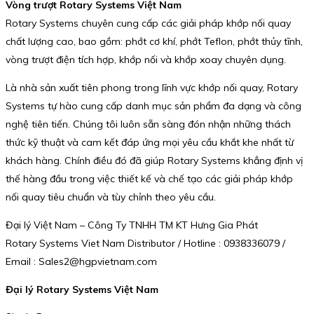
Vòng trượt Rotary Systems Việt Nam
Rotary Systems chuyên cung cấp các giải pháp khớp nối quay
chất lượng cao, bao gồm: phớt cơ khí, phớt Teflon, phớt thủy tĩnh,
vòng trượt điện tích hợp, khớp nối và khớp xoay chuyên dụng.
Là nhà sản xuất tiên phong trong lĩnh vực khớp nối quay, Rotary
Systems tự hào cung cấp danh mục sản phẩm đa dạng và công
nghệ tiên tiến. Chúng tôi luôn sẵn sàng đón nhận những thách
thức kỹ thuật và cam kết đáp ứng mọi yêu cầu khắt khe nhất từ
khách hàng. Chính điều đó đã giúp Rotary Systems khẳng định vị
thế hàng đầu trong việc thiết kế và chế tạo các giải pháp khớp
nối quay tiêu chuẩn và tùy chỉnh theo yêu cầu.
Đại lý Việt Nam – Công Ty TNHH TM KT Hưng Gia Phát
Rotary Systems Viet Nam Distributor / Hotline : 0938336079 /
Email : Sales2@hgpvietnam.com
Đại lý Rotary Systems Việt Nam