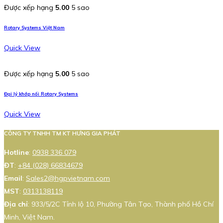
Được xếp hạng
5.00
5 sao
Rotary Systems Việt Nam
Quick View
Được xếp hạng
5.00
5 sao
Đại lý khớp nối Rotary Systems
Quick View
CÔNG TY TNHH TM KT HƯNG GIA PHÁT
Hotline
:
0938 336 079
ĐT
:
+84 (028) 66834679
Email
:
Sales2@hgpvietnam.com
MST
:
0313138119
Địa chỉ
: 933/5/2C Tỉnh lộ 10, Phường Tân Tạo, Thành phố Hồ Chí
Minh, Việt Nam.