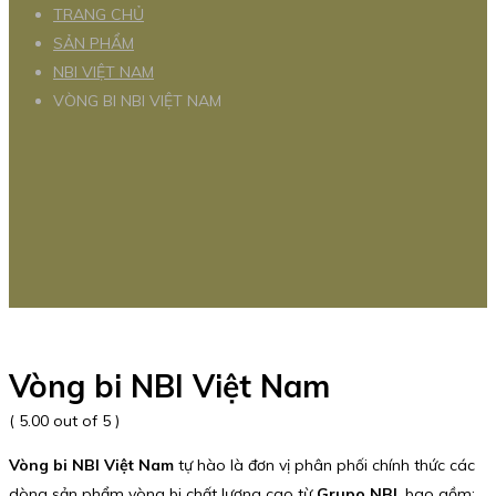
TRANG CHỦ
SẢN PHẨM
NBI VIỆT NAM
VÒNG BI NBI VIỆT NAM
Vòng bi NBI Việt Nam
( 5.00 out of 5 )
Vòng bi NBI Việt Nam
tự hào là đơn vị phân phối chính thức các
dòng sản phẩm vòng bi chất lượng cao từ
Grupo NBI
, bao gồm: