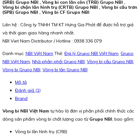
(SRB) Grupo NBI , Vòng bi con lăn côn (TRB) Grupo NBI ,
Vòng bi chặn lăn hình trụ (CRTB) Grupo NBI , Vòng bi cầu trơn
(SPB) Grupo NBI , Vòng bi CF Grupo NBI
Liên hệ : Công ty TNHH TM KT Hưng Gia Phát để được hỗ trợ giá
và thời gian giao hàng nhanh nhất.
NBI Viet Nam Distributor / Hotline : 0938 336 079
Danh mục:
NBI Việt Nam
Thẻ:
Đại lý Grupo NBI Việt Nam
,
Grupo
NBI Việt Nam
,
Nhà phân phối Grupo NBI
,
Vòng bi cầu Grupo NBI
,
Vòng bi Grupo NBI
,
Vòng bi lăn Grupo NBI
Mô tả
Đánh giá (1)
Brand
Vòng bi NBI Việt Nam
tự hào là đơn vị phân phối chính thức các
dòng sản phẩm vòng bi chất lượng cao từ
Grupo NBI
, bao gồm:
Vòng bi lăn hình trụ (CRB)