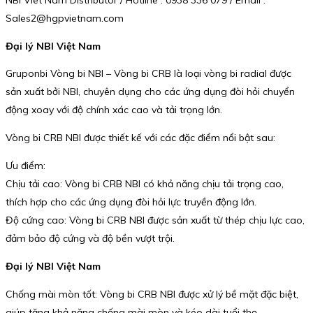
NBI Viet Nam Distributor / Hotline : 0938 336 079 / Email :
Sales2@hgpvietnam.com
Đại lý NBI Việt Nam
Gruponbi Vòng bi NBI – Vòng bi CRB là loại vòng bi radial được
sản xuất bởi NBI, chuyên dụng cho các ứng dụng đòi hỏi chuyển
động xoay với độ chính xác cao và tải trọng lớn.
Vòng bi CRB NBI được thiết kế với các đặc điểm nổi bật sau:
Ưu điểm:
Chịu tải cao: Vòng bi CRB NBI có khả năng chịu tải trọng cao,
thích hợp cho các ứng dụng đòi hỏi lực truyền động lớn.
Độ cứng cao: Vòng bi CRB NBI được sản xuất từ thép chịu lực cao,
đảm bảo độ cứng và độ bền vượt trội.
Đại lý NBI Việt Nam
Chống mài mòn tốt: Vòng bi CRB NBI được xử lý bề mặt đặc biệt,
giúp tăng khả năng chống mài mòn và kéo dài tuổi thọ.