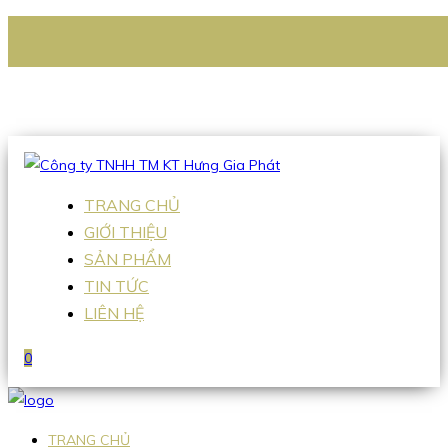
CÔNG TY TNHH TM KT HƯNG GIA PHÁT
Hotline
:
0938 336 079
Email
:
Sales2@hgpvietnam.com
TRANG CHỦ
GIỚI THIỆU
SẢN PHẨM
TIN TỨC
LIÊN HỆ
0
TRANG CHỦ