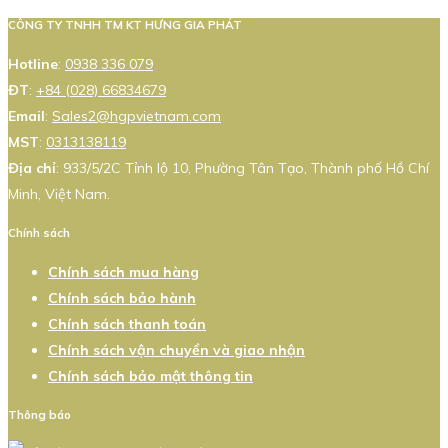
CÔNG TY TNHH TM KT HƯNG GIA PHÁT
Hotline
:
0938 336 079
ĐT
:
+84 (028) 66834679
Email
:
Sales2@hgpvietnam.com
MST
:
0313138119
Địa chỉ
: 933/5/2C Tỉnh lộ 10, Phường Tân Tạo, Thành phố Hồ Chí
Minh, Việt Nam.
Chính sách
Chính sách mua hàng
Chính sách bảo hành
Chính sách thanh toán
Chính sách vận chuyển và giao nhận
Chính sách bảo mật thông tin
Thông báo