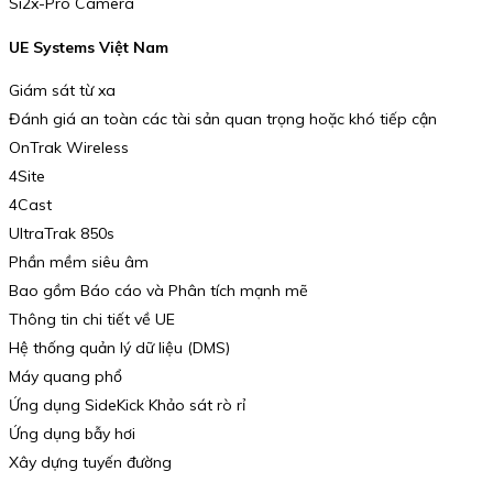
Si2x-Pro Camera
UE Systems Việt Nam
Giám sát từ xa
Đánh giá an toàn các tài sản quan trọng hoặc khó tiếp cận
OnTrak Wireless
4Site
4Cast
UltraTrak 850s
Phần mềm siêu âm
Bao gồm Báo cáo và Phân tích mạnh mẽ
Thông tin chi tiết về UE
Hệ thống quản lý dữ liệu (DMS)
Máy quang phổ
Ứng dụng SideKick Khảo sát rò rỉ
Ứng dụng bẫy hơi
Xây dựng tuyến đường