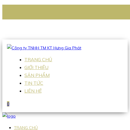
CÔNG TY TNHH TM KT HƯNG GIA PHÁT
Hotline
:
0938 336 079
Email
:
Sales2@hgpvietnam.com
TRANG CHỦ
GIỚI THIỆU
SẢN PHẨM
TIN TỨC
LIÊN HỆ
0
TRANG CHỦ