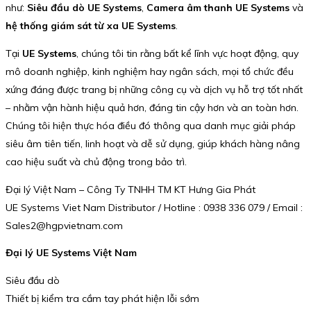
như:
Siêu đầu dò UE Systems
,
Camera âm thanh UE Systems
và
hệ thống giám sát từ xa UE Systems
.
Tại
UE Systems
, chúng tôi tin rằng bất kể lĩnh vực hoạt động, quy
mô doanh nghiệp, kinh nghiệm hay ngân sách, mọi tổ chức đều
xứng đáng được trang bị những công cụ và dịch vụ hỗ trợ tốt nhất
– nhằm vận hành hiệu quả hơn, đáng tin cậy hơn và an toàn hơn.
Chúng tôi hiện thực hóa điều đó thông qua danh mục giải pháp
siêu âm tiên tiến, linh hoạt và dễ sử dụng, giúp khách hàng nâng
cao hiệu suất và chủ động trong bảo trì.
Đại lý Việt Nam – Công Ty TNHH TM KT Hưng Gia Phát
UE Systems Viet Nam Distributor / Hotline : 0938 336 079 / Email :
Sales2@hgpvietnam.com
Đại lý UE Systems Việt Nam
Siêu đầu dò
Thiết bị kiểm tra cầm tay phát hiện lỗi sớm