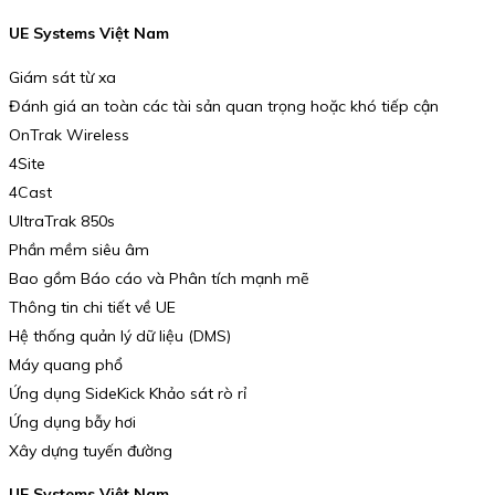
UE Systems Việt Nam
Giám sát từ xa
Đánh giá an toàn các tài sản quan trọng hoặc khó tiếp cận
OnTrak Wireless
4Site
4Cast
UltraTrak 850s
Phần mềm siêu âm
Bao gồm Báo cáo và Phân tích mạnh mẽ
Thông tin chi tiết về UE
Hệ thống quản lý dữ liệu (DMS)
Máy quang phổ
Ứng dụng SideKick Khảo sát rò rỉ
Ứng dụng bẫy hơi
Xây dựng tuyến đường
UE Systems Việt Nam