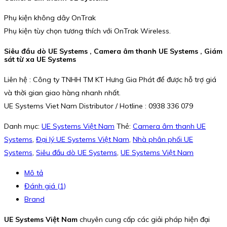
Phụ kiện không dây OnTrak
Phụ kiện tùy chọn tương thích với OnTrak Wireless.
Siêu đầu dò UE Systems , Camera âm thanh UE Systems , Giám
sát từ xa UE Systems
Liên hệ : Công ty TNHH TM KT Hưng Gia Phát để được hỗ trợ giá
và thời gian giao hàng nhanh nhất.
UE Systems Viet Nam Distributor / Hotline : 0938 336 079
Danh mục:
UE Systems Việt Nam
Thẻ:
Camera âm thanh UE
Systems
,
Đại lý UE Systems Việt Nam
,
Nhà phân phối UE
Systems
,
Siêu đầu dò UE Systems
,
UE Systems Việt Nam
Mô tả
Đánh giá (1)
Brand
UE Systems Việt Nam
chuyên cung cấp các giải pháp hiện đại