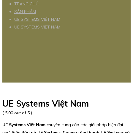
TRANG CHỦ
SẢN PHẨM
UE SYSTEMS VIỆT NAM
UE SYSTEMS VIỆT NAM
UE Systems Việt Nam
( 5.00 out of 5 )
UE Systems Việt Nam
chuyên cung cấp các giải pháp hiện đại
như:
Siêu đầu dò UE Systems
,
Camera âm thanh UE Systems
và