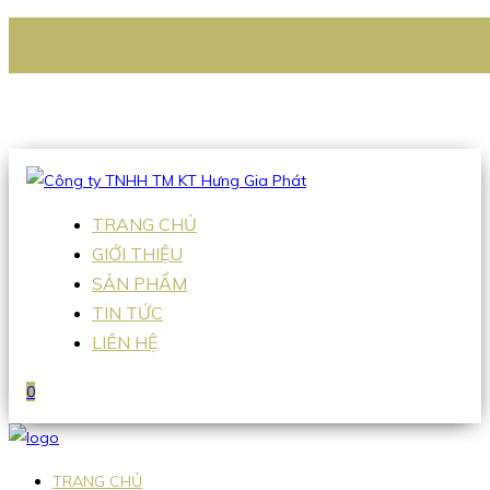
CÔNG TY TNHH TM KT HƯNG GIA PHÁT
Hotline
:
0938 336 079
Email
:
Sales2@hgpvietnam.com
TRANG CHỦ
GIỚI THIỆU
SẢN PHẨM
TIN TỨC
LIÊN HỆ
0
TRANG CHỦ