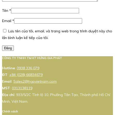
Tên
*
Email
*
Lưu tên của tôi, email, và trang web trong trình duyệt này cho
lần bình luận kế tiếp của tôi.
Đăng
CÔNG TY TNHH TM KT HƯNG GIA PHÁT
Hotline
:
0938 336 079
ĐT
:
+84 (028) 66834679
Email
:
Sales2@hgpvietnam.com
MST
:
0313138119
Địa chỉ
: 933/5/2C Tỉnh lộ 10, Phường Tân Tạo, Thành phố Hồ Chí
Minh, Việt Nam.
Chính sách