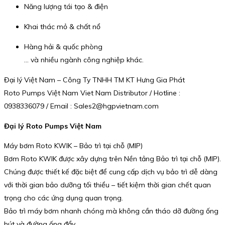
Năng lượng tái tạo & điện
Khai thác mỏ & chất nổ
Hàng hải & quốc phòng
… và nhiều ngành công nghiệp khác.
Đại lý Việt Nam – Công Ty TNHH TM KT Hưng Gia Phát
Roto Pumps Việt Nam Viet Nam Distributor / Hotline :
0938336079 / Email : Sales2@hgpvietnam.com
Đại lý Roto Pumps Việt Nam
Máy bơm Roto KWIK – Bảo trì tại chỗ (MIP)
Bơm Roto KWIK được xây dựng trên Nền tảng Bảo trì tại chỗ (MIP).
Chúng được thiết kế đặc biệt để cung cấp dịch vụ bảo trì dễ dàng
với thời gian bảo dưỡng tối thiểu – tiết kiệm thời gian chết quan
trọng cho các ứng dụng quan trọng.
Bảo trì máy bơm nhanh chóng mà không cần tháo dỡ đường ống
hút và đường ống đẩy.