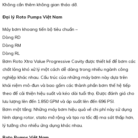
Không cần thêm không gian tháo dỡ.
Đại lý Roto Pumps Việt Nam
Máy bơm khoang tiến bộ tiêu chuẩn –
Dòng RD
Dòng RM
Dòng RL
Bơm Roto Xtra Value Progressive Cavity được thiết kế để bơm các
chất lỏng khó xử lý một cách dễ dàng trong nhiều ngành công
nghiệp khác nhau. Cấu trúc của những máy bơm này dựa trên
khái niệm mô-đun và bao gồm các thành phần bơm thế hệ tiếp
theo để cải thiện hiệu suất và kéo dài tuổi thọ. Được đánh giá cho
lưu lượng lên đến 1.850 GPM và áp suất lên đến 696 PSI.
Bơm một tầng: Những máy bơm hiệu quả về chi phí này sử dụng
hình dạng rotor, stato mở rộng và tạo ra tốc độ ma sát thấp hơn,
lý tưởng cho nhiều ứng dụng khác nhau.
Roto Pumps Việt Nam