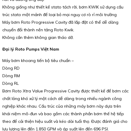
Không giống như thiết kế stato tách rời, bơm KWIK sử dụng cấu
trúc stato một mảnh để loại bỏ mọi nguy cơ rò rỉ môi trường
Máy bơm Roto Progressive Cavity đã lắp đặt có thể dễ dàng
chuyển đổi thành nền tảng Roto Kwik.
Không cần thêm không gian tháo dỡ.
Đại lý Roto Pumps Việt Nam
Máy bơm khoang tiến bộ tiêu chuẩn –
Dòng RD
Dòng RM
Dòng RL
Bơm Roto Xtra Value Progressive Cavity được thiết kế để bơm các
chất lỏng khó xử lý một cách dễ dàng trong nhiều ngành công
nghiệp khác nhau. Cấu trúc của những máy bơm này dựa trên
khái niệm mô-đun và bao gồm các thành phần bơm thế hệ tiếp
theo để cải thiện hiệu suất và kéo dài tuổi thọ. Được đánh giá cho
lưu lượng lên đến 1.850 GPM và áp suất lên đến 696 PSI.