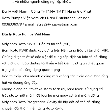
… và nhiều ngành công nghiệp khác.
Đại lý Việt Nam – Công Ty TNHH TM KT Hưng Gia Phát
Roto Pumps Việt Nam Viet Nam Distributor / Hotline :
0938336079 / Email : Sales2@hgpvietnam.com
Đại lý Roto Pumps Việt Nam
Máy bơm Roto KWIK – Bảo trì tại chỗ (MIP)
Bơm Roto KWIK được xây dựng trên Nền tảng Bảo trì tại chỗ (MIP).
Chúng được thiết kế đặc biệt để cung cấp dịch vụ bảo trì dễ dàng
với thời gian bảo dưỡng tối thiểu – tiết kiệm thời gian chết quan
trọng cho các ứng dụng quan trọng.
Bảo trì máy bơm nhanh chóng mà không cần tháo dỡ đường ống
hút và đường ống đẩy.
Không giống như thiết kế stato tách rời, bơm KWIK sử dụng cấu
trúc stato một mảnh để loại bỏ mọi nguy cơ rò rỉ môi trường
Máy bơm Roto Progressive Cavity đã lắp đặt có thể dễ dàng
chuyển đổi thành nền tảng Roto Kwik.