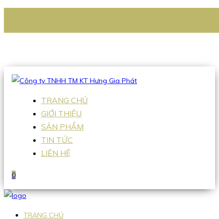
CÔNG TY TNHH TM KT HƯNG GIA PHÁT
Hotline
:
0938 336 079
Email
:
Sales2@hgpvietnam.com
TRANG CHỦ
GIỚI THIỆU
SẢN PHẨM
TIN TỨC
LIÊN HỆ
0
TRANG CHỦ