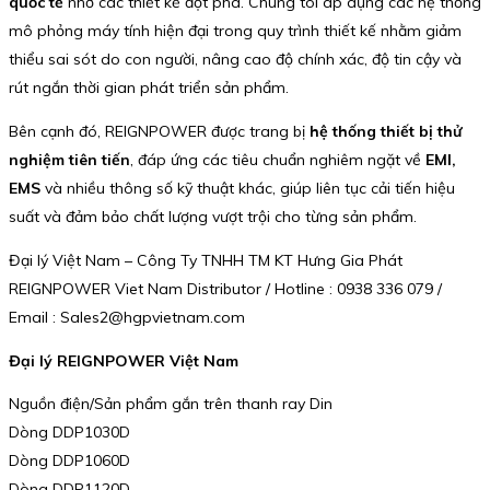
quốc tế
nhờ các thiết kế đột phá. Chúng tôi áp dụng các hệ thống
mô phỏng máy tính hiện đại trong quy trình thiết kế nhằm giảm
thiểu sai sót do con người, nâng cao độ chính xác, độ tin cậy và
rút ngắn thời gian phát triển sản phẩm.
Bên cạnh đó, REIGNPOWER được trang bị
hệ thống thiết bị thử
nghiệm tiên tiến
, đáp ứng các tiêu chuẩn nghiêm ngặt về
EMI,
EMS
và nhiều thông số kỹ thuật khác, giúp liên tục cải tiến hiệu
suất và đảm bảo chất lượng vượt trội cho từng sản phẩm.
Đại lý Việt Nam – Công Ty TNHH TM KT Hưng Gia Phát
REIGNPOWER Viet Nam Distributor / Hotline : 0938 336 079 /
Email : Sales2@hgpvietnam.com
Đại lý REIGNPOWER Việt Nam
Nguồn điện/Sản phẩm gắn trên thanh ray Din
Dòng DDP1030D
Dòng DDP1060D
Dòng DDP1120D