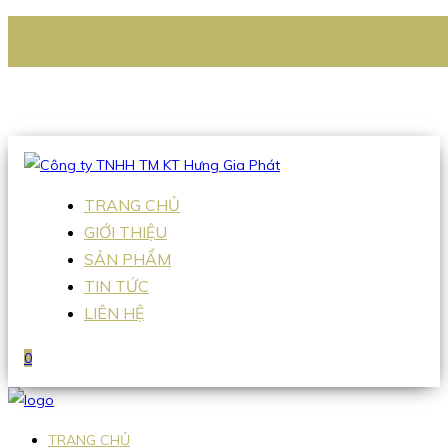
CÔNG TY TNHH TM KT HƯNG GIA PHÁT
Hotline
:
0938 336 079
Email
:
Sales2@hgpvietnam.com
TRANG CHỦ
GIỚI THIỆU
SẢN PHẨM
TIN TỨC
LIÊN HỆ
0
TRANG CHỦ