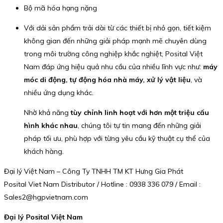
Bộ mã hóa hạng nặng
Với dải sản phẩm trải dài từ các thiết bị nhỏ gọn, tiết kiệm
không gian đến những giải pháp mạnh mẽ chuyên dùng
trong môi trường công nghiệp khắc nghiệt, Posital Việt
Nam đáp ứng hiệu quả nhu cầu của nhiều lĩnh vực như:
máy
móc di động, tự động hóa nhà máy, xử lý vật liệu
, và
nhiều ứng dụng khác.
Nhờ khả năng
tùy chỉnh linh hoạt với hơn một triệu cấu
hình khác nhau
, chúng tôi tự tin mang đến những giải
pháp tối ưu, phù hợp với từng yêu cầu kỹ thuật cụ thể của
khách hàng.
Đại lý Việt Nam – Công Ty TNHH TM KT Hưng Gia Phát
Posital Viet Nam Distributor / Hotline : 0938 336 079 / Email :
Sales2@hgpvietnam.com
Đại lý Posital Việt Nam