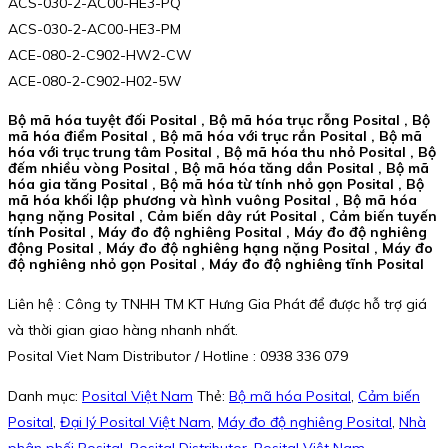
ACS-030-2-AC00-HE3-PQ
ACS-030-2-AC00-HE3-PM
ACE-080-2-C902-HW2-CW
ACE-080-2-C902-H02-5W
Bộ mã hóa tuyệt đối Posital , Bộ mã hóa trục rỗng Posital , Bộ
mã hóa điểm Posital , Bộ mã hóa với trục rắn Posital , Bộ mã
hóa với trục trung tâm Posital , Bộ mã hóa thu nhỏ Posital , Bộ
đếm nhiều vòng Posital , Bộ mã hóa tăng dần Posital , Bộ mã
hóa gia tăng Posital , Bộ mã hóa từ tính nhỏ gọn Posital , Bộ
mã hóa khối lập phương và hình vuông Posital , Bộ mã hóa
hạng nặng Posital , Cảm biến dây rút Posital , Cảm biến tuyến
tính Posital , Máy đo độ nghiêng Posital , Máy đo độ nghiêng
động Posital , Máy đo độ nghiêng hạng nặng Posital , Máy đo
độ nghiêng nhỏ gọn Posital , Máy đo độ nghiêng tĩnh Posital
Liên hệ : Công ty TNHH TM KT Hưng Gia Phát để được hỗ trợ giá
và thời gian giao hàng nhanh nhất.
Posital Viet Nam Distributor / Hotline : 0938 336 079
Danh mục:
Posital Việt Nam
Thẻ:
Bộ mã hóa Posital
,
Cảm biến
Posital
,
Đại lý Posital Việt Nam
,
Máy đo độ nghiêng Posital
,
Nhà
phân phối Posital
,
Posital Distributor
,
Posital Việt Nam