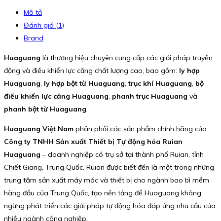
Mô tả
Đánh giá (1)
Brand
Huaguang
là thương hiệu chuyên cung cấp các giải pháp truyền
động và điều khiển lực căng chất lượng cao, bao gồm:
ly hợp
Huaguang
,
ly hợp bột từ Huaguang
,
trục khí Huaguang
,
bộ
điều khiển lực căng Huaguang
,
phanh trục Huaguang
và
phanh bột từ Huaguang
.
Huaguang Việt Nam
phân phối các sản phẩm chính hãng của
Công ty TNHH Sản xuất Thiết bị Tự động hóa Ruian
Huaguang
– doanh nghiệp có trụ sở tại thành phố Ruian, tỉnh
Chiết Giang, Trung Quốc. Ruian được biết đến là một trong những
trung tâm sản xuất máy móc và thiết bị cho ngành bao bì mềm
hàng đầu của Trung Quốc, tạo nền tảng để Huaguang không
ngừng phát triển các giải pháp tự động hóa đáp ứng nhu cầu của
nhiều ngành công nghiệp.