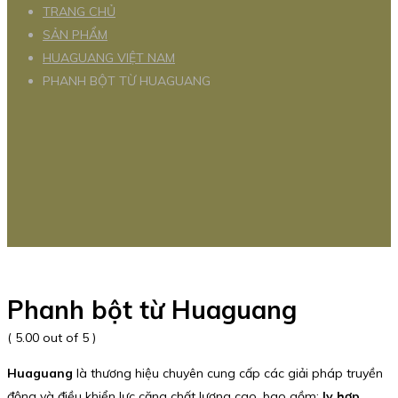
TRANG CHỦ
SẢN PHẨM
HUAGUANG VIỆT NAM
PHANH BỘT TỪ HUAGUANG
Phanh bột từ Huaguang
( 5.00 out of 5 )
Huaguang
là thương hiệu chuyên cung cấp các giải pháp truyền
động và điều khiển lực căng chất lượng cao, bao gồm:
ly hợp