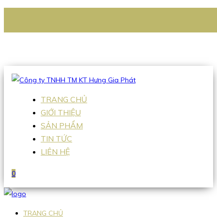
CÔNG TY TNHH TM KT HƯNG GIA PHÁT
Hotline
:
0938 336 079
Email
:
Sales2@hgpvietnam.com
TRANG CHỦ
GIỚI THIỆU
SẢN PHẨM
TIN TỨC
LIÊN HỆ
0
TRANG CHỦ