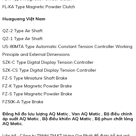
FL-KA Type Magnetic Powder Clutch
Huaguang Việt Nam
QZ-2 Type Air Shaft
QZ-1 Type Air Shaft
US-80MTA Type Automatic Constant Tension Controller Working
Principle and External Dimensions
SZK-C Type Digital Display Tension Controller
SZK-CS Type Digital Display Tension Controller
FZ-S Type Miniature Shaft Brake
FZ-K Type Magnetic Powder Brake
FZ-S Type Magnetic Powder Brake
FZ50K-A Type Brake
Đồng hồ đo lưu lượng AQ Matic , Van AQ Matic , Bộ điều chỉnh
áp suất AQ Matic , Bộ điều khiển AQ Matic , Bộ phun chất lỏng
AQ Matic.
Liên hệ : Công ty TNHH TM KT Hưng Gia Phát để được hỗ trợ giá