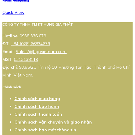
Phanh Huaguang
Quick View
CÔNG TY TNHH TM KT HƯNG GIA PHÁT
Hotline
:
0938 336 079
ĐT
:
+84 (028) 66834679
Email
:
Sales2@hgpvietnam.com
MST
:
0313138119
Địa chỉ
: 933/5/2C Tỉnh lộ 10, Phường Tân Tạo, Thành phố Hồ Chí
Minh, Việt Nam.
Chính sách
Chính sách mua hàng
Chính sách bảo hành
Chính sách thanh toán
Chính sách vận chuyển và giao nhận
Chính sách bảo mật thông tin