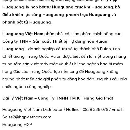
Huaguang
,
ly hợp bột từ Huaguang
,
trục khí Huaguang
,
bộ
điều khiển lực căng Huaguang
,
phanh trục Huaguang
và
phanh bột từ Huaguang
.
Huaguang Việt Nam
phân phối các sản phẩm chính hãng của
Công ty TNHH Sản xuất Thiết bị Tự động hóa Ruian
Huaguang
– doanh nghiệp có trụ sở tại thành phố Ruian, tỉnh
Chiết Giang, Trung Quốc. Ruian được biết đến là một trong những
trung tâm sản xuất máy móc và thiết bị cho ngành bao bì mềm
hàng đầu của Trung Quốc, tạo nền tảng để Huaguang không
ngừng phát triển các giải pháp tự động hóa đáp ứng nhu cầu của
nhiều ngành công nghiệp.
Đại lý Việt Nam – Công Ty TNHH TM KT Hưng Gia Phát
Huaguang Viet Nam Distributor / Hotline : 0938 336 079 / Email :
Sales2@hgpvietnam.com
Huaguang HGP