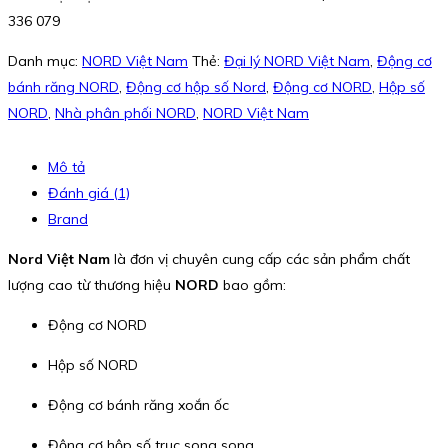
336 079
Danh mục:
NORD Việt Nam
Thẻ:
Đại lý NORD Việt Nam
,
Động cơ
bánh răng NORD
,
Động cơ hộp số Nord
,
Động cơ NORD
,
Hộp số
NORD
,
Nhà phân phối NORD
,
NORD Việt Nam
Mô tả
Đánh giá (1)
Brand
Nord Việt Nam
là đơn vị chuyên cung cấp các sản phẩm chất
lượng cao từ thương hiệu
NORD
bao gồm:
Động cơ NORD
Hộp số NORD
Động cơ bánh răng xoắn ốc
Động cơ hộp số trục song song