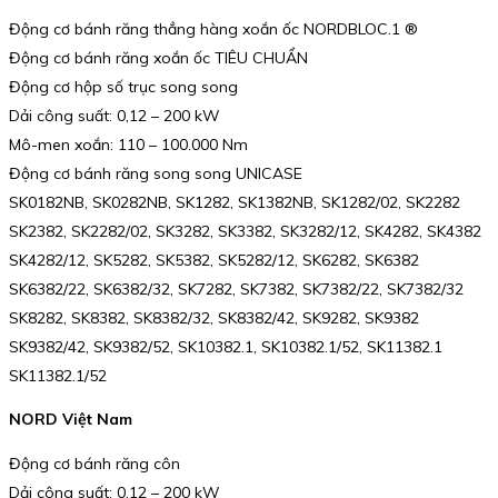
Động cơ bánh răng thẳng hàng xoắn ốc NORDBLOC.1 ®
Động cơ bánh răng xoắn ốc TIÊU CHUẨN
Động cơ hộp số trục song song
Dải công suất: 0,12 – 200 kW
Mô-men xoắn: 110 – 100.000 Nm
Động cơ bánh răng song song UNICASE
SK0182NB, SK0282NB, SK1282, SK1382NB, SK1282/02, SK2282
SK2382, SK2282/02, SK3282, SK3382, SK3282/12, SK4282, SK4382
SK4282/12, SK5282, SK5382, SK5282/12, SK6282, SK6382
SK6382/22, SK6382/32, SK7282, SK7382, SK7382/22, SK7382/32
SK8282, SK8382, SK8382/32, SK8382/42, SK9282, SK9382
SK9382/42, SK9382/52, SK10382.1, SK10382.1/52, SK11382.1
SK11382.1/52
NORD Việt Nam
Động cơ bánh răng côn
Dải công suất: 0,12 – 200 kW