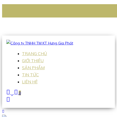
CÔNG TY TNHH TM KT HƯNG GIA PHÁT
Hotline
:
0938 336 079
Email
:
Sales2@hgpvietnam.com
TRANG CHỦ
GIỚI THIỆU
SẢN PHẨM
TIN TỨC
LIÊN HỆ
0