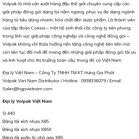
Volpak là nhà sản xuất hàng đầu thế giới chuyên cung cấp các
giải pháp đóng gói dạng túi nằm ngang, phục vụ đa dạng ngành
hàng từ tiêu dùng nhanh, hóa chất đến dược phẩm. Là thành viên
của tập đoàn Coesia – một hệ sinh thái các công ty tiên phong
trong lĩnh vực giải pháp công nghiệp và công nghệ đóng gói –
Volpak không chỉ thừa hưởng nền tảng công nghệ tiên tiến mà
còn liên tục đổi mới để mang đến những giải pháp đóng gói tối ưu
và linh hoạt cho thị trường toàn cầu, trong đó có Việt Nam.
Đại lý Việt Nam – Công Ty TNHH TM KT Hưng Gia Phát
Volpak Viet Nam Distributor / Hotline : 0938336079 / Email :
Sales@hgpvietnam.com
Đại lý Volpak Việt Nam
SI 440
Băng tải xích nhựa X85
Băng tải xích nhựa X85X
Băng tải xoắn ốc nhỏ gọn X85