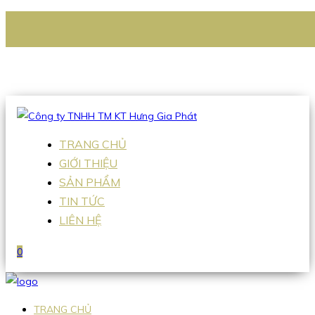
CÔNG TY TNHH TM KT HƯNG GIA PHÁT
Hotline
:
0938 336 079
Email
:
Sales2@hgpvietnam.com
TRANG CHỦ
GIỚI THIỆU
SẢN PHẨM
TIN TỨC
LIÊN HỆ
0
TRANG CHỦ