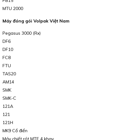
PB15
MTU 2000
Máy đóng gói Volpak Việt Nam
Pegasus 3000 (Rx)
DF6
DF10
FC8
FTU
TAS20
AM14
SMK
SMK-C
121A
121
121H
MK9 Cổ điển
Máy chiết rót MTF 4 khay