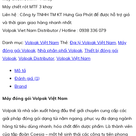
Máy chiết rót MTF 3 khay
Liên hệ : Công ty TNHH TM KT Hưng Gia Phát để được hỗ trợ giá
và thời gian giao hàng nhanh nhất.
Volpak Viet Nam Distributor / Hotline : 0938 336 079
Danh mục:
Volpak Việt Nam
Thẻ:
Đại lý Volpak Việt Nam
,
Máy
đóng gói Volpak
,
Nhà phân phối Volpak
,
Thiết bị đóng gói
Volpak
,
Volpak Distributor
,
Volpak Việt Nam
Mô tả
Đánh giá (1)
Brand
Máy đóng gói Volpak Việt Nam
Volpak là nhà sản xuất hàng đầu thế giới chuyên cung cấp các
giải pháp đóng gói dạng túi nằm ngang, phục vụ đa dạng ngành
hàng từ tiêu dùng nhanh, hóa chất đến dược phẩm. Là thành viên
của tập đoàn Coesia – một hệ sinh thái các công ty tiên phong