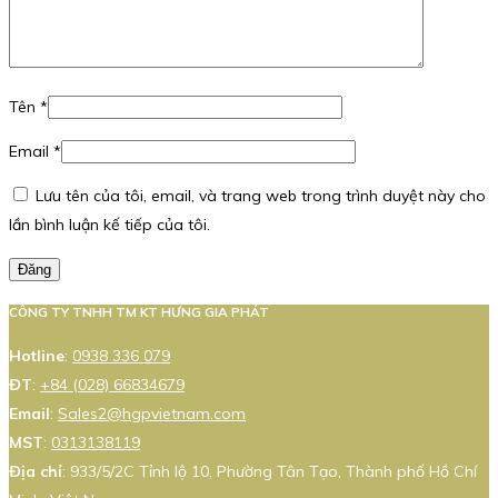
Tên
*
Email
*
Lưu tên của tôi, email, và trang web trong trình duyệt này cho
lần bình luận kế tiếp của tôi.
Đăng
CÔNG TY TNHH TM KT HƯNG GIA PHÁT
Hotline
:
0938 336 079
ĐT
:
+84 (028) 66834679
Email
:
Sales2@hgpvietnam.com
MST
:
0313138119
Địa chỉ
: 933/5/2C Tỉnh lộ 10, Phường Tân Tạo, Thành phố Hồ Chí