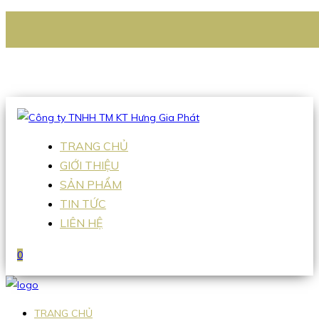
CÔNG TY TNHH TM KT HƯNG GIA PHÁT
Hotline
:
0938 336 079
Email
:
Sales2@hgpvietnam.com
TRANG CHỦ
GIỚI THIỆU
SẢN PHẨM
TIN TỨC
LIÊN HỆ
0
TRANG CHỦ