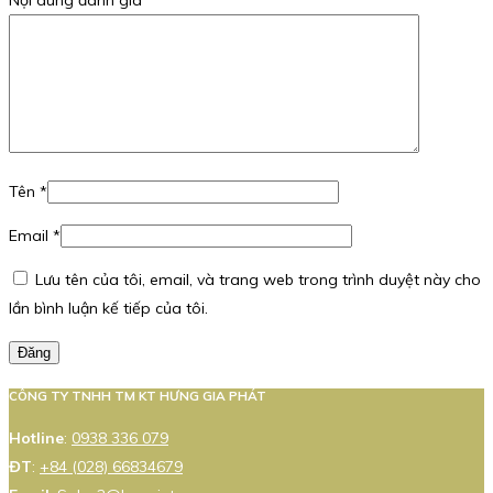
Nội dung đánh giá
*
Tên
*
Email
*
Lưu tên của tôi, email, và trang web trong trình duyệt này cho
lần bình luận kế tiếp của tôi.
Đăng
CÔNG TY TNHH TM KT HƯNG GIA PHÁT
Hotline
:
0938 336 079
ĐT
:
+84 (028) 66834679