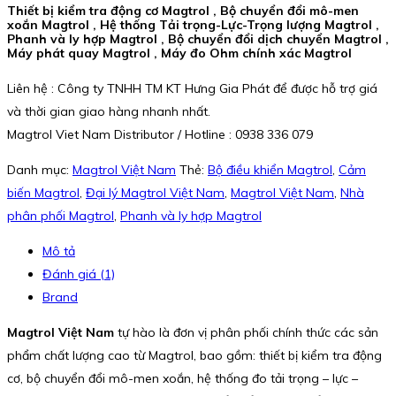
Thiết bị kiểm tra động cơ Magtrol , Bộ chuyển đổi mô-men
xoắn Magtrol , Hệ thống Tải trọng-Lực-Trọng lượng Magtrol ,
Phanh và ly hợp Magtrol , Bộ chuyển đổi dịch chuyển Magtrol ,
Máy phát quay Magtrol , Máy đo Ohm chính xác Magtrol
Liên hệ : Công ty TNHH TM KT Hưng Gia Phát để được hỗ trợ giá
và thời gian giao hàng nhanh nhất.
Magtrol Viet Nam Distributor / Hotline : 0938 336 079
Danh mục:
Magtrol Việt Nam
Thẻ:
Bộ điều khiển Magtrol
,
Cảm
biến Magtrol
,
Đại lý Magtrol Việt Nam
,
Magtrol Việt Nam
,
Nhà
phân phối Magtrol
,
Phanh và ly hợp Magtrol
Mô tả
Đánh giá (1)
Brand
Magtrol Việt Nam
tự hào là đơn vị phân phối chính thức các sản
phẩm chất lượng cao từ Magtrol, bao gồm: thiết bị kiểm tra động
cơ, bộ chuyển đổi mô-men xoắn, hệ thống đo tải trọng – lực –