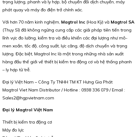
trọng lượng, phanh và ly hợp, bộ chuyển đổi dịch chuyển, máy
phát quay và máy đo điện trở chính xác.
Với hơn 70 năm kinh nghiệm,
Magtrol Inc
(Hoa Kỳ) và
Magtrol SA
(Thụy Sĩ) đã không ngừng cung cấp các giải pháp tiên tiến trong
lĩnh vực đo lường, kiểm tra và điều khiển các đại lượng như mô-
men xoắn, tốc độ, công suất, lực căng, độ dịch chuyển và trọng
lượng. Đặc biệt, Magtrol Inc là một trong những nhà sản xuất
hàng đầu thế giới về thiết bị kiểm tra động cơ và hệ thống phanh
– ly hợp từ trễ.
Đại lý Việt Nam – Công Ty TNHH TM KT Hưng Gia Phát
Magtrol Viet Nam Distributor / Hotline : 0938 336 079 / Email :
Sales2@hgpvietnam.com
Đại lý Magtrol Việt Nam
Thiết bị kiểm tra động cơ
Máy đo lực