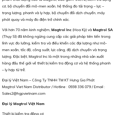
cơ, bộ chuyển đổi mô-men xoắn, hệ thống đo tải trọng – lực –
trọng lượng, phanh và ly hợp, bộ chuyển đổi dịch chuyển, máy
phát quay và máy đo điện trở chính xác.
Với hơn 70 năm kinh nghiệm,
Magtrol Inc
(Hoa Kỳ) và
Magtrol SA
(Thụy Sĩ) đã không ngừng cung cấp các giải pháp tiên tiến trong
lĩnh vực đo lường, kiểm tra và điều khiển các đại lượng như mô-
men xoắn, tốc độ, công suất, lực căng, độ dịch chuyển và trọng
lượng. Đặc biệt, Magtrol Inc là một trong những nhà sản xuất
hàng đầu thế giới về thiết bị kiểm tra động cơ và hệ thống phanh
– ly hợp từ trễ.
Đại lý Việt Nam – Công Ty TNHH TM KT Hưng Gia Phát
Magtrol Viet Nam Distributor / Hotline : 0938 336 079 / Email :
Sales2@hgpvietnam.com
Đại lý Magtrol Việt Nam
Thiết bị kiểm tra động cơ