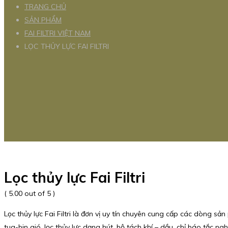
TRANG CHỦ
SẢN PHẨM
FAI FILTRI VIỆT NAM
LỌC THỦY LỰC FAI FILTRI
Lọc thủy lực Fai Filtri
( 5.00 out of 5 )
Lọc thủy lực Fai Filtri là đơn vị uy tín chuyên cung cấp các dòng sả
tua-bin gió, lọc thủy lực dạng hút, bộ tách khí – dầu, chỉ báo tắc ngh