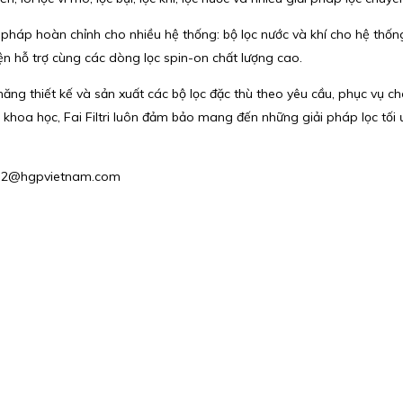
áp hoàn chỉnh cho nhiều hệ thống: bộ lọc nước và khí cho hệ thống h
kiện hỗ trợ cùng các dòng lọc spin-on chất lượng cao.
 năng thiết kế và sản xuất các bộ lọc đặc thù theo yêu cầu, phục vụ c
 khoa học, Fai Filtri luôn đảm bảo mang đến những giải pháp lọc tối
Sales2@hgpvietnam.com