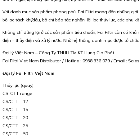
Với danh mục sản phẩm phong phú, Fai Filtri mang đến những giải ph
bộ lọc tách khí/dầu, bộ chỉ báo tắc nghẽn, lõi lọc thủy lực, các phụ 
Không chỉ dừng lại ở các sản phẩm tiêu chuẩn, Fai Filtri còn có khả
điện – thủy điện và xử lý nước. Nhờ hệ thống danh mục được tổ chức
Đại lý Việt Nam – Công Ty TNHH TM KT Hưng Gia Phát
Fai Filtri Viet Nam Distributor / Hotline : 0938 336 079 / Email : 
Đại lý Fai Filtri Việt Nam
Thủy lực (quay)
CS-CTT range
CS/CTT – 12
CS/CTT – 15
CS/CTT – 20
CS/CTT – 25
CS/CTT – 50