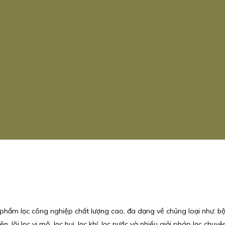
n phẩm lọc công nghiệp chất lượng cao, đa dạng về chủng loại như: bộ l
ẽn, lõi lọc vi mô, lọc bụi, lọc khí, lọc nước và nhiều giải pháp lọc chuy