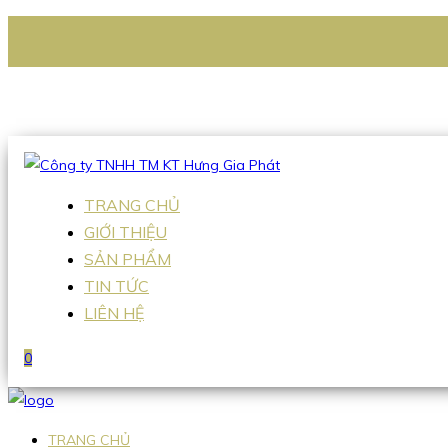
CÔNG TY TNHH TM KT HƯNG GIA PHÁT
Hotline
:
0938 336 079
Email
:
Sales2@hgpvietnam.com
TRANG CHỦ
GIỚI THIỆU
SẢN PHẨM
TIN TỨC
LIÊN HỆ
0
TRANG CHỦ