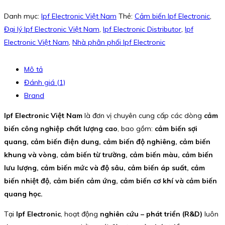
Danh mục:
Ipf Electronic Việt Nam
Thẻ:
Cảm biến Ipf Electronic
,
Đại lý Ipf Electronic Việt Nam
,
Ipf Electronic Distributor
,
Ipf
Electronic Việt Nam
,
Nhà phân phối Ipf Electronic
Mô tả
Đánh giá (1)
Brand
Ipf Electronic Việt Nam
là đơn vị chuyên cung cấp các dòng
cảm
biến công nghiệp chất lượng cao
, bao gồm:
cảm biến sợi
quang, cảm biến điện dung, cảm biến độ nghiêng, cảm biến
khung và vòng, cảm biến từ trường, cảm biến màu, cảm biến
lưu lượng, cảm biến mức và độ sâu, cảm biến áp suất, cảm
biến nhiệt độ, cảm biến cảm ứng, cảm biến cơ khí và cảm biến
quang học.
Tại
Ipf Electronic
, hoạt động
nghiên cứu – phát triển (R&D)
luôn