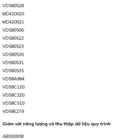
VD580528
MD420020
MD420021
VD580506
VD580522
VD580523
VD580530
VD580531
VD580535
VD58A984
VD58C120
VD58C320
VD58C510
VD58E279
Giám sát năng lượng và thu thập dữ liệu quy trình
AB000008