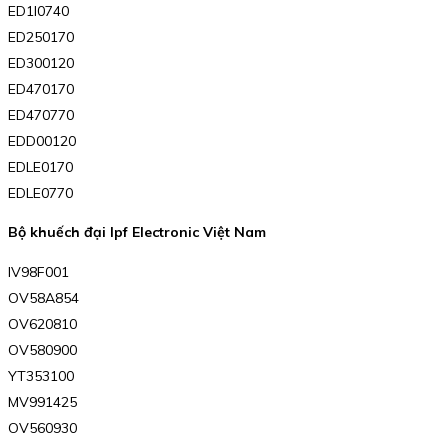
ED1I0740
ED250170
ED300120
ED470170
ED470770
EDD00120
EDLE0170
EDLE0770
Bộ khuếch đại Ipf Electronic Việt Nam
IV98F001
OV58A854
OV620810
OV580900
YT353100
MV991425
OV560930