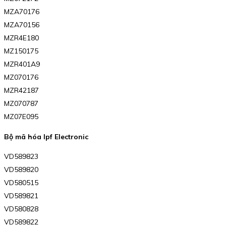
MZA70176
MZA70156
MZR4E180
MZ150175
MZR401A9
MZ070176
MZR42187
MZ070787
MZ07E095
Bộ mã hóa Ipf Electronic
VD589823
VD589820
VD580515
VD589821
VD580828
VD589822