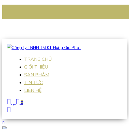
CÔNG TY TNHH TM KT HƯNG GIA PHÁT
Hotline
:
0938 336 079
Email
:
Sales2@hgpvietnam.com
TRANG CHỦ
GIỚI THIỆU
SẢN PHẨM
TIN TỨC
LIÊN HỆ
0