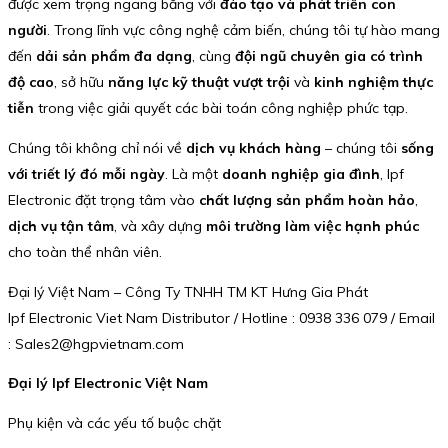
được xem trọng ngang bằng với
đào tạo và phát triển con
người
. Trong lĩnh vực công nghệ cảm biến, chúng tôi tự hào mang
đến
dải sản phẩm đa dạng
, cùng
đội ngũ chuyên gia có trình
độ cao
, sở hữu
năng lực kỹ thuật vượt trội
và
kinh nghiệm thực
tiễn
trong việc giải quyết các bài toán công nghiệp phức tạp.
Chúng tôi không chỉ nói về
dịch vụ khách hàng
– chúng tôi
sống
với triết lý đó mỗi ngày
. Là một
doanh nghiệp gia đình
, Ipf
Electronic đặt trọng tâm vào
chất lượng sản phẩm hoàn hảo
,
dịch vụ tận tâm
, và xây dựng
môi trường làm việc hạnh phúc
cho toàn thể nhân viên.
Đại lý Việt Nam – Công Ty TNHH TM KT Hưng Gia Phát
Ipf Electronic Viet Nam Distributor / Hotline : 0938 336 079 / Email
: Sales2@hgpvietnam.com
Đại lý Ipf Electronic Việt Nam
Phụ kiện và các yếu tố buộc chặt