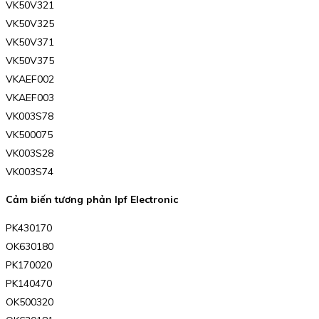
VK50V321
VK50V325
VK50V371
VK50V375
VKAEF002
VKAEF003
VK003S78
VK500075
VK003S28
VK003S74
Cảm biến tương phản Ipf Electronic
PK430170
OK630180
PK170020
PK140470
OK500320