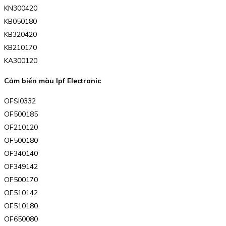
KN300420
KB050180
KB320420
KB210170
KA300120
Cảm biến màu Ipf Electronic
OFSI0332
OF500185
OF210120
OF500180
OF340140
OF349142
OF500170
OF510142
OF510180
OF650080