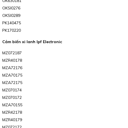
OK630181
OKSI0276
OKSI0289
PK140475
PK170220
Cảm biến xi lanh Ipf Electronic
MZ072187
MZR40178
MZA72176
MZA70175
MZA72175
MZ070174
MZ070172
MZA70155
MZR42178
MZR40179
MZ072172