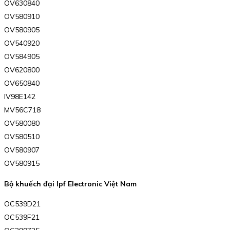
OV630840
OV580910
OV580905
OV540920
OV584905
OV620800
OV650840
IV98E142
MV56C718
OV580080
OV580510
OV580907
OV580915
Bộ khuếch đại Ipf Electronic Việt Nam
OC539D21
OC539F21