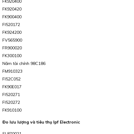
FK920400
FK920420
FK900400
FI520172
FK924200
FV565900
FR900020
FK300100
Năm tài chính 98C186
FM910323
FI52C052
FK90E017
FI520271
FI520272
FK910100
Đo lưu lượng và tiêu thụ Ipf Electronic
SL870021