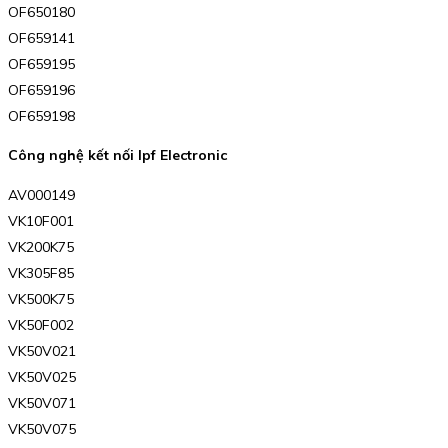
OF650180
OF659141
OF659195
OF659196
OF659198
Công nghệ kết nối Ipf Electronic
AV000149
VK10F001
VK200K75
VK305F85
VK500K75
VK50F002
VK50V021
VK50V025
VK50V071
VK50V075