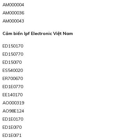
AM000004
AM000036
AM000043
Cảm biến Ipf Electronic Việt Nam
ED150170
ED150770
ED150I70
ES540020
ER700670
ED1E0770
EE140170
AO000319
AO98E124
ED1E0170
ED1E0I70
ED1E0I71