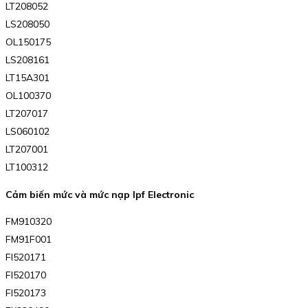
LT208052
LS208050
OL150175
LS208161
LT15A301
OL100370
LT207017
LS060102
LT207001
LT100312
Cảm biến mức và mức nạp Ipf Electronic
FM910320
FM91F001
FI520171
FI520170
FI520173