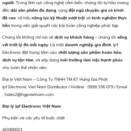
người
. Trong lĩnh vực công nghệ cảm biến, chúng tôi tự hào mang
đến
dải sản phẩm đa dạng
, cùng
đội ngũ chuyên gia có trình
độ cao
, sở hữu
năng lực kỹ thuật vượt trội
và
kinh nghiệm thực
tiễn
trong việc giải quyết các bài toán công nghiệp phức tạp.
Chúng tôi không chỉ nói về
dịch vụ khách hàng
– chúng tôi
sống
với triết lý đó mỗi ngày
. Là một
doanh nghiệp gia đình
, Ipf
Electronic đặt trọng tâm vào
chất lượng sản phẩm hoàn hảo
,
dịch vụ tận tâm
, và xây dựng
môi trường làm việc hạnh phúc
cho toàn thể nhân viên.
Đại lý Việt Nam – Công Ty TNHH TM KT Hưng Gia Phát
Ipf Electronic Viet Nam Distributor / Hotline : 0938 336 079 / Email
: Sales2@hgpvietnam.com
Đại lý Ipf Electronic Việt Nam
Phụ kiện và các yếu tố buộc chặt
AD000023