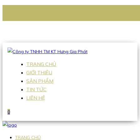
CÔNG TY TNHH TM KT HƯNG GIA PHÁT
Hotline
:
0938 336 079
Email
:
Sales2@hgpvietnam.com
TRANG CHỦ
GIỚI THIỆU
SẢN PHẨM
TIN TỨC
LIÊN HỆ
0
TRANG CHỦ