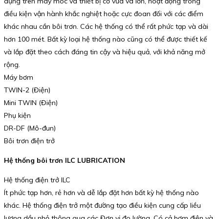
dụng trên máy móc và thiết bị cỡ vừa và lớn, hoạt động trong
điều kiện vận hành khắc nghiệt hoặc cực đoan đối với các điểm
khác nhau cần bôi trơn. Các hệ thống có thể rất phức tạp và dài
hơn 100 mét. Bất kỳ loại hệ thống nào cũng có thể được thiết kế
và lắp đặt theo cách đáng tin cậy và hiệu quả, với khả năng mở
rộng.
Máy bơm
TWIN-2 (Điện)
Mini TWIN (Điện)
Phụ kiện
DR-DF (Mô-đun)
Bôi trơn điện trở
Hệ thống bôi trơn ILC LUBRICATION
Hệ thống điện trở ILC
Ít phức tạp hơn, rẻ hơn và dễ lắp đặt hơn bất kỳ hệ thống nào
khác. Hệ thống điện trở một đường tạo điều kiện cung cấp liều
lượng dầu nhỏ thông qua các Đơn vị đo lường. Có cả bơm điện và