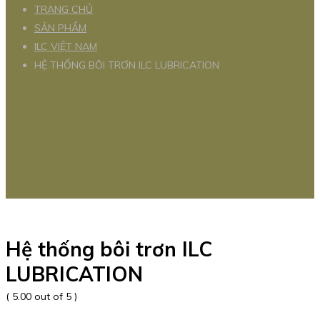
TRANG CHỦ
SẢN PHẨM
ILC VIỆT NAM
HỆ THỐNG BÔI TRƠN ILC LUBRICATION
Hệ thống bôi trơn ILC
LUBRICATION
( 5.00 out of 5 )