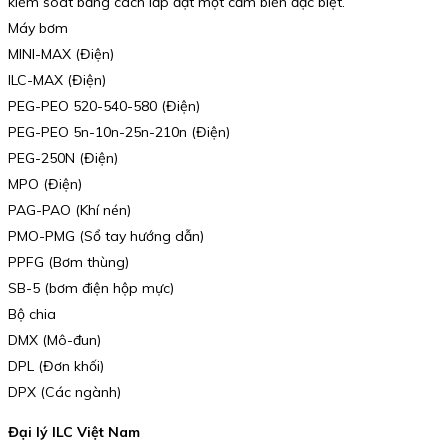
kiểm soát bằng cách lắp đặt một cảm biến đặc biệt.
Máy bơm
MINI-MAX (Điện)
ILC-MAX (Điện)
PEG-PEO 520-540-580 (Điện)
PEG-PEO 5n-10n-25n-210n (Điện)
PEG-250N (Điện)
MPO (Điện)
PAG-PAO (Khí nén)
PMO-PMG (Sổ tay hướng dẫn)
PPFG (Bơm thùng)
SB-5 (bơm điện hộp mực)
Bộ chia
DMX (Mô-đun)
DPL (Đơn khối)
DPX (Các ngành)
Đại lý ILC Việt Nam