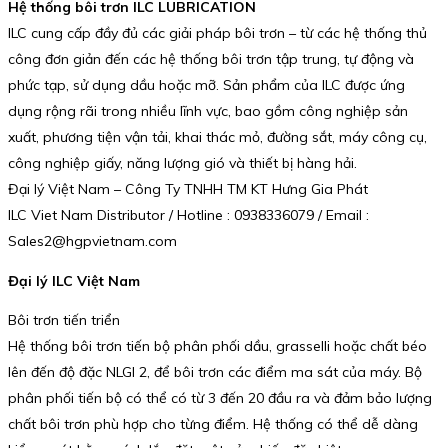
Hệ thống bôi trơn ILC LUBRICATION
ILC cung cấp đầy đủ các giải pháp bôi trơn – từ các hệ thống thủ
công đơn giản đến các hệ thống bôi trơn tập trung, tự động và
phức tạp, sử dụng dầu hoặc mỡ. Sản phẩm của ILC được ứng
dụng rộng rãi trong nhiều lĩnh vực, bao gồm công nghiệp sản
xuất, phương tiện vận tải, khai thác mỏ, đường sắt, máy công cụ,
công nghiệp giấy, năng lượng gió và thiết bị hàng hải.
Đại lý Việt Nam – Công Ty TNHH TM KT Hưng Gia Phát
ILC Viet Nam Distributor / Hotline : 0938336079 / Email :
Sales2@hgpvietnam.com
Đại lý ILC Việt Nam
Bôi trơn tiến triển
Hệ thống bôi trơn tiến bộ phân phối dầu, grasselli hoặc chất béo
lên đến độ đặc NLGI 2, để bôi trơn các điểm ma sát của máy. Bộ
phân phối tiến bộ có thể có từ 3 đến 20 đầu ra và đảm bảo lượng
chất bôi trơn phù hợp cho từng điểm. Hệ thống có thể dễ dàng