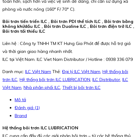
toàn hơn, sạch hơn và việc vệ sinh dễ dàng, chỉ cần sử dụng xà
phòng và nước nóng (160° F/ 70° C).
Bôi trơn tiến triển ILC , Bôi trơn PDI thể tích ILC , Bôi trơn bằng
không khí/dầu ILC , Bôi trơn Dualine ILC , Bôi trơn điện trở ILC ,
Bôi trơn tối thiểu ILC
Liên hệ : Công ty TNHH TM KT Hưng Gia Phát để được hỗ trợ giá
và thời gian giao hàng nhanh nhất.
ILC tại Việt Nam. ILC Viet Nam Distributor / Hotline : 0938 336 079
Danh mục:
ILC Việt Nam
Thẻ:
Đại lý ILC Việt Nam
,
Hệ thống bôi
trơn ILC
,
Hệ thống bôi trơn ILC LUBRICATION
,
ILC Distributor
,
ILC
Việt Nam
,
Nhà phân phối ILC
,
Thiết bị bôi trơn ILC
Mô tả
Đánh giá (1)
Brand
Hệ thống bôi trơn ILC LUBRICATION
ILC cung cấp đầy đủ các giải pháp bôi trơn – từ các hệ thống thủ