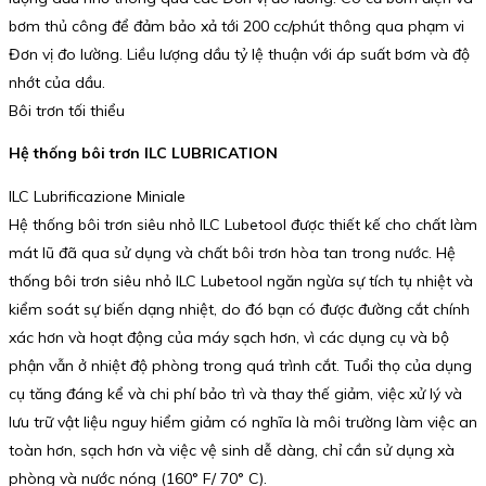
bơm thủ công để đảm bảo xả tới 200 cc/phút thông qua phạm vi
Đơn vị đo lường. Liều lượng dầu tỷ lệ thuận với áp suất bơm và độ
nhớt của dầu.
Bôi trơn tối thiểu
Hệ thống bôi trơn ILC LUBRICATION
ILC Lubrificazione Miniale
Hệ thống bôi trơn siêu nhỏ ILC Lubetool được thiết kế cho chất làm
mát lũ đã qua sử dụng và chất bôi trơn hòa tan trong nước. Hệ
thống bôi trơn siêu nhỏ ILC Lubetool ngăn ngừa sự tích tụ nhiệt và
kiểm soát sự biến dạng nhiệt, do đó bạn có được đường cắt chính
xác hơn và hoạt động của máy sạch hơn, vì các dụng cụ và bộ
phận vẫn ở nhiệt độ phòng trong quá trình cắt. Tuổi thọ của dụng
cụ tăng đáng kể và chi phí bảo trì và thay thế giảm, việc xử lý và
lưu trữ vật liệu nguy hiểm giảm có nghĩa là môi trường làm việc an
toàn hơn, sạch hơn và việc vệ sinh dễ dàng, chỉ cần sử dụng xà
phòng và nước nóng (160° F/ 70° C).