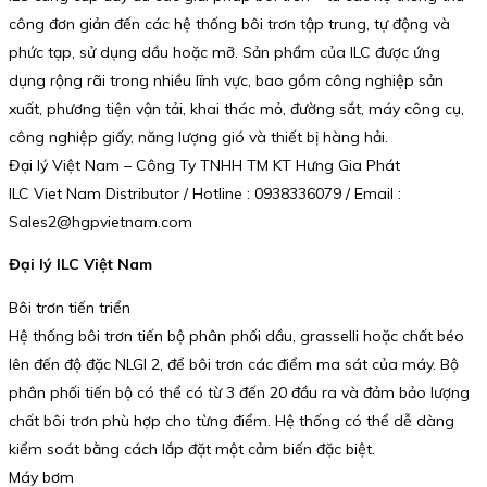
công đơn giản đến các hệ thống bôi trơn tập trung, tự động và
phức tạp, sử dụng dầu hoặc mỡ. Sản phẩm của ILC được ứng
dụng rộng rãi trong nhiều lĩnh vực, bao gồm công nghiệp sản
xuất, phương tiện vận tải, khai thác mỏ, đường sắt, máy công cụ,
công nghiệp giấy, năng lượng gió và thiết bị hàng hải.
Đại lý Việt Nam – Công Ty TNHH TM KT Hưng Gia Phát
ILC Viet Nam Distributor / Hotline : 0938336079 / Email :
Sales2@hgpvietnam.com
Đại lý ILC Việt Nam
Bôi trơn tiến triển
Hệ thống bôi trơn tiến bộ phân phối dầu, grasselli hoặc chất béo
lên đến độ đặc NLGI 2, để bôi trơn các điểm ma sát của máy. Bộ
phân phối tiến bộ có thể có từ 3 đến 20 đầu ra và đảm bảo lượng
chất bôi trơn phù hợp cho từng điểm. Hệ thống có thể dễ dàng
kiểm soát bằng cách lắp đặt một cảm biến đặc biệt.
Máy bơm