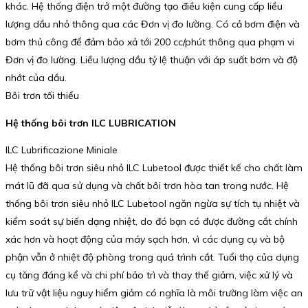
khác. Hệ thống điện trở một đường tạo điều kiện cung cấp liều
lượng dầu nhỏ thông qua các Đơn vị đo lường. Có cả bơm điện và
bơm thủ công để đảm bảo xả tới 200 cc/phút thông qua phạm vi
Đơn vị đo lường. Liều lượng dầu tỷ lệ thuận với áp suất bơm và độ
nhớt của dầu.
Bôi trơn tối thiểu
Hệ thống bôi trơn ILC LUBRICATION
ILC Lubrificazione Miniale
Hệ thống bôi trơn siêu nhỏ ILC Lubetool được thiết kế cho chất làm
mát lũ đã qua sử dụng và chất bôi trơn hòa tan trong nước. Hệ
thống bôi trơn siêu nhỏ ILC Lubetool ngăn ngừa sự tích tụ nhiệt và
kiểm soát sự biến dạng nhiệt, do đó bạn có được đường cắt chính
xác hơn và hoạt động của máy sạch hơn, vì các dụng cụ và bộ
phận vẫn ở nhiệt độ phòng trong quá trình cắt. Tuổi thọ của dụng
cụ tăng đáng kể và chi phí bảo trì và thay thế giảm, việc xử lý và
lưu trữ vật liệu nguy hiểm giảm có nghĩa là môi trường làm việc an