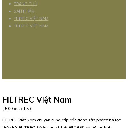
TRANG CHỦ
SẢN PHẨM
FILTREC VIỆT NAM
FILTREC VIỆT NAM
FILTREC Việt Nam
( 5.00 out of 5 )
FILTREC Việt Nam chuyên cung cấp các dòng sản phẩm:
bộ lọc
thủy lực FILTREC
,
bộ lọc quy trình FILTREC
và
bộ lọc hút