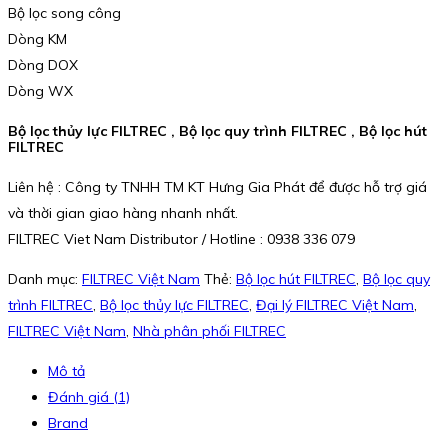
Bộ lọc song công
Dòng KM
Dòng DOX
Dòng WX
Bộ lọc thủy lực FILTREC , Bộ lọc quy trình FILTREC ,
Bộ lọc hút
FILTREC
Liên hệ : Công ty TNHH TM KT Hưng Gia Phát để được hỗ trợ giá
và thời gian giao hàng nhanh nhất.
FILTREC Viet Nam Distributor / Hotline : 0938 336 079
Danh mục:
FILTREC Việt Nam
Thẻ:
Bộ lọc hút FILTREC
,
Bộ lọc quy
trình FILTREC
,
Bộ lọc thủy lực FILTREC
,
Đại lý FILTREC Việt Nam
,
FILTREC Việt Nam
,
Nhà phân phối FILTREC
Mô tả
Đánh giá (1)
Brand