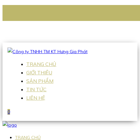
CÔNG TY TNHH TM KT HƯNG GIA PHÁT
Hotline
:
0938 336 079
Email
:
Sales2@hgpvietnam.com
TRANG CHỦ
GIỚI THIỆU
SẢN PHẨM
TIN TỨC
LIÊN HỆ
0
TRANG CHỦ