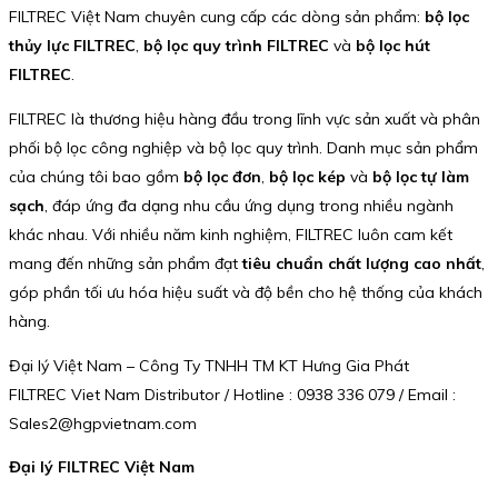
FILTREC Việt Nam chuyên cung cấp các dòng sản phẩm:
bộ lọc
thủy lực FILTREC
,
bộ lọc quy trình FILTREC
và
bộ lọc hút
FILTREC
.
FILTREC là thương hiệu hàng đầu trong lĩnh vực sản xuất và phân
phối bộ lọc công nghiệp và bộ lọc quy trình. Danh mục sản phẩm
của chúng tôi bao gồm
bộ lọc đơn
,
bộ lọc kép
và
bộ lọc tự làm
sạch
, đáp ứng đa dạng nhu cầu ứng dụng trong nhiều ngành
khác nhau. Với nhiều năm kinh nghiệm, FILTREC luôn cam kết
mang đến những sản phẩm đạt
tiêu chuẩn chất lượng cao nhất
,
góp phần tối ưu hóa hiệu suất và độ bền cho hệ thống của khách
hàng.
Đại lý Việt Nam – Công Ty TNHH TM KT Hưng Gia Phát
FILTREC Viet Nam Distributor / Hotline : 0938 336 079 / Email :
Sales2@hgpvietnam.com
Đại lý FILTREC Việt Nam