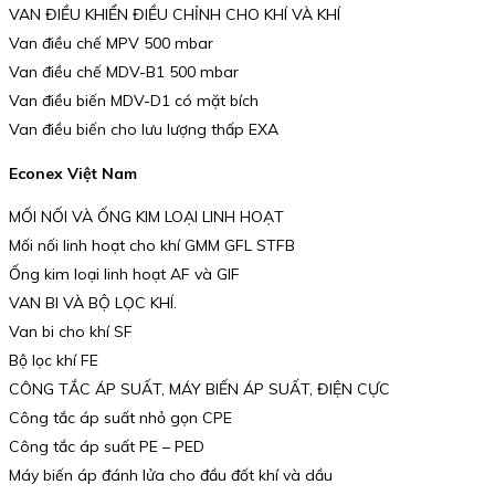
VAN ĐIỀU KHIỂN ĐIỀU CHỈNH CHO KHÍ VÀ KHÍ
Van điều chế MPV 500 mbar
Van điều chế MDV-B1 500 mbar
Van điều biến MDV-D1 có mặt bích
Van điều biến cho lưu lượng thấp EXA
Econex Việt Nam
MỐI NỐI VÀ ỐNG KIM LOẠI LINH HOẠT
Mối nối linh hoạt cho khí GMM GFL STFB
Ống kim loại linh hoạt AF và GIF
VAN BI VÀ BỘ LỌC KHÍ.
Van bi cho khí SF
Bộ lọc khí FE
CÔNG TẮC ÁP SUẤT, MÁY BIẾN ÁP SUẤT, ĐIỆN CỰC
Công tắc áp suất nhỏ gọn CPE
Công tắc áp suất PE – PED
Máy biến áp đánh lửa cho đầu đốt khí và dầu