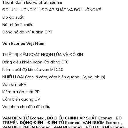
Thanh đánh lửa và phát hiện EE
ĐO LƯU LƯỢNG KHÍ, ĐO ÁP SUẤT VÀ ĐO LƯỜNG KẾ
Đo áp suất
Nút nhấn 2 chiều
Đồng hồ đo khí tuabin CPT
Van Econex Việt Nam
THIẾT BỊ KIỂM SOÁT NGỌN LỬA VÀ ĐỘ KÍN
Bảng điều khiển ngọn lửa dòng EFC
Kiểm soát độ kín của van MTC10
NHIỀU LOẠI (Van, ổ cắm, cảm biến quang UV, vòi phun)
Van kim SPV
Kiểm tra áp suất PP
Cảm biến quang UV
Vòi phun cho đầu đốt dầu
VAN ĐIỆN TỪ Econex , BỘ ĐIỀU CHỈNH ÁP SUẤT Econex , BỘ
TRUYỀN ĐỘNG ĐIỆN – ĐIỆN TỬ Econex , VAN BƯỚM Econex ,
VAN ĐIỀU KHIỂN Econex , VAN BI Econex , BỘ LỌC KHÍ Econex