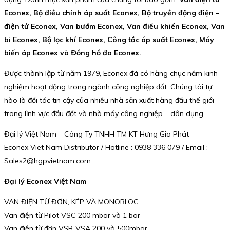
Econex, Bộ điều chỉnh áp suất Econex, Bộ truyền động điện –
điện tử Econex, Van bướm Econex, Van điều khiển Econex, Van
bi Econex, Bộ lọc khí Econex, Công tắc áp suất Econex, Máy
biến áp Econex và Đồng hồ đo Econex.
Được thành lập từ năm 1979, Econex đã có hàng chục năm kinh
nghiệm hoạt động trong ngành công nghiệp đốt. Chúng tôi tự
hào là đối tác tin cậy của nhiều nhà sản xuất hàng đầu thế giới
trong lĩnh vực đầu đốt và nhà máy công nghiệp – dân dụng.
Đại lý Việt Nam – Công Ty TNHH TM KT Hưng Gia Phát
Econex Viet Nam Distributor / Hotline : 0938 336 079 / Email :
Sales2@hgpvietnam.com
Đại lý Econex Việt Nam
VAN ĐIỆN TỪ ĐƠN, KÉP VÀ MONOBLOC
Van điện từ Pilot VSC 200 mbar và 1 bar
Van điện từ đơn VSB-VSA 200 và 500mbar