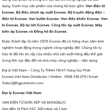
dụng. Danh mục sản phẩm của chúng tôi bao gồm:
Van điện từ
Econex, Bộ điều chỉnh áp suất Econex, Bộ truyền động điện –
điện tử Econex, Van bướm Econex, Van điều khiển Econex, Van
bi Econex, Bộ lọc khí Econex, Công tắc áp suất Econex, Máy
biến áp Econex và Đồng hồ đo Econex.
Được thành lập từ năm 1979, Econex đã có hàng chục năm kinh
nghiệm hoạt động trong ngành công nghiệp đốt. Chúng tôi tự
hào là đối tác tin cậy của nhiều nhà sản xuất hàng đầu thế giới
trong lĩnh vực đầu đốt và nhà máy công nghiệp – dân dụng.
Đại lý Việt Nam – Công Ty TNHH TM KT Hưng Gia Phát
Econex Viet Nam Distributor / Hotline : 0938 336 079 / Email :
Sales2@hgpvietnam.com
Đại lý Econex Việt Nam
VAN ĐIỆN TỪ ĐƠN, KÉP VÀ MONOBLOC
Van điện từ Pilot VSC 200 mbar và 1 bar