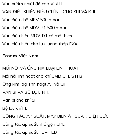
Van bướm nhiệt độ cao VF/HT
VAN ĐIỀU KHIỂN ĐIỀU CHỈNH CHO KHÍ VÀ KHÍ
Van điều chế MPV 500 mbar
Van điều chế MDV-B1 500 mbar
Van điều biến MDV-D1 có mặt bích
Van điều biến cho lưu lượng thấp EXA
Econex Việt Nam
MỐI NỐI VÀ ỐNG KIM LOẠI LINH HOẠT
Mối nối linh hoạt cho khí GMM GFL STFB
Ống kim loại linh hoạt AF và GIF
VAN BI VÀ BỘ LỌC KHÍ.
Van bi cho khí SF
Bộ lọc khí FE
CÔNG TẮC ÁP SUẤT, MÁY BIẾN ÁP SUẤT, ĐIỆN CỰC
Công tắc áp suất nhỏ gọn CPE
Công tắc áp suất PE – PED