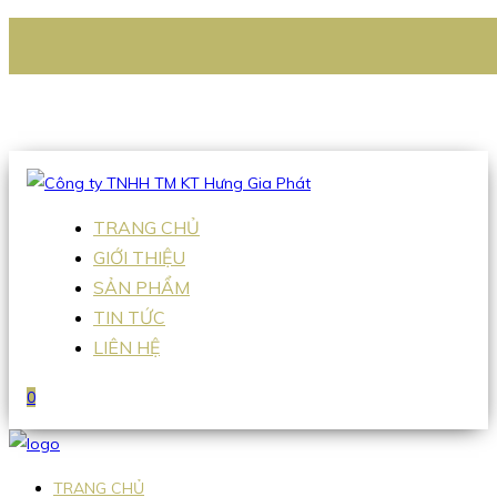
CÔNG TY TNHH TM KT HƯNG GIA PHÁT
Hotline
:
0938 336 079
Email
:
Sales2@hgpvietnam.com
TRANG CHỦ
GIỚI THIỆU
SẢN PHẨM
TIN TỨC
LIÊN HỆ
0
TRANG CHỦ