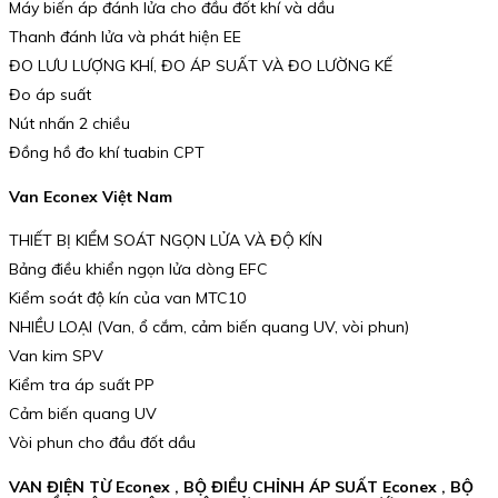
Máy biến áp đánh lửa cho đầu đốt khí và dầu
Thanh đánh lửa và phát hiện EE
ĐO LƯU LƯỢNG KHÍ, ĐO ÁP SUẤT VÀ ĐO LƯỜNG KẾ
Đo áp suất
Nút nhấn 2 chiều
Đồng hồ đo khí tuabin CPT
Van Econex Việt Nam
THIẾT BỊ KIỂM SOÁT NGỌN LỬA VÀ ĐỘ KÍN
Bảng điều khiển ngọn lửa dòng EFC
Kiểm soát độ kín của van MTC10
NHIỀU LOẠI (Van, ổ cắm, cảm biến quang UV, vòi phun)
Van kim SPV
Kiểm tra áp suất PP
Cảm biến quang UV
Vòi phun cho đầu đốt dầu
VAN ĐIỆN TỪ Econex , BỘ ĐIỀU CHỈNH ÁP SUẤT Econex , BỘ