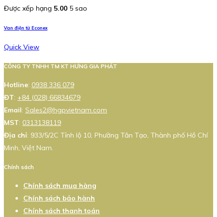
Được xếp hạng
5.00
5 sao
Van điện từ Econex
Quick View
CÔNG TY TNHH TM KT HƯNG GIA PHÁT
Hotline
:
0938 336 079
ĐT
:
+84 (028) 66834679
Email
:
Sales2@hgpvietnam.com
MST
:
0313138119
Địa chỉ
: 933/5/2C Tỉnh lộ 10, Phường Tân Tạo, Thành phố Hồ Chí
Minh, Việt Nam.
Chính sách
Chính sách mua hàng
Chính sách bảo hành
Chính sách thanh toán