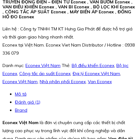
TRUYỀN ĐỘNG ĐIỆN – ĐIỆN TỬ Econex , VAN BƯỚM Econex ,
VAN ĐIỀU KHIỂN Econex , VAN BI Econex , BỘ LỌC KHÍ Econex
, CÔNG TẮC ÁP SUẤT Econex , MÁY BIẾN ÁP Econex , ĐỒNG
HỒ ĐO Econex
Liên hệ : Công ty TNHH TM KT Hưng Gia Phát để được hỗ trợ giá
và thời gian giao hàng nhanh nhất.
Econex tại Việt Nam. Econex Viet Nam Distributor / Hotline : 0938
336 079
Danh mục:
Econex Việt Nam
Thẻ:
Bộ điều khiển Econex
,
Bộ lọc
Econex
,
Công tắc áp suất Econex
,
Đại lý Econex Việt Nam
,
Econex Việt Nam
,
Nhà phân phối Econex
,
Van Econex
Mô tả
Đánh giá (1)
Brand
Econex Việt Nam
là đơn vị chuyên cung cấp các thiết bị chất
lượng cao phục vụ trong lĩnh vực đốt khí công nghiệp và dân
dụng. Danh mục sản phẩm của chúng tôi bao gồm:
Van điện từ