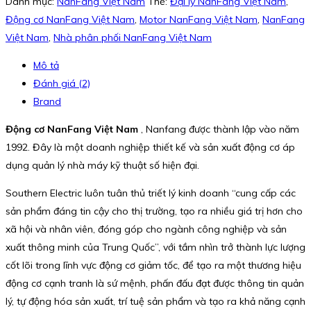
Danh mục:
NanFang Việt Nam
Thẻ:
Đại lý NanFang Việt Nam
,
Động cơ NanFang Việt Nam
,
Motor NanFang Việt Nam
,
NanFang
Việt Nam
,
Nhà phân phối NanFang Việt Nam
Mô tả
Đánh giá (2)
Brand
Động cơ NanFang Việt Nam
, Nanfang được thành lập vào năm
1992. Đây là một doanh nghiệp thiết kế và sản xuất động cơ áp
dụng quản lý nhà máy kỹ thuật số hiện đại.
Southern Electric luôn tuân thủ triết lý kinh doanh “cung cấp các
sản phẩm đáng tin cậy cho thị trường, tạo ra nhiều giá trị hơn cho
xã hội và nhân viên, đóng góp cho ngành công nghiệp và sản
xuất thông minh của Trung Quốc”, với tầm nhìn trở thành lực lượng
cốt lõi trong lĩnh vực động cơ giảm tốc, để tạo ra một thương hiệu
động cơ cạnh tranh là sứ mệnh, phấn đấu đạt được thông tin quản
lý, tự động hóa sản xuất, trí tuệ sản phẩm và tạo ra khả năng cạnh