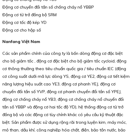
Động cơ chuyển đổi tần số chống cháy nổ YBBP
Động cơ từ trở đồng bộ SRM
Động cơ tốc độ kép YD
Động cơ cho hộp số
Nanfang Việt Nam
Các sản phẩm chính của công ty là bốn dòng động cơ đặc biệt
cho bộ giảm tốc , động cơ đặc biệt cho bộ giảm tốc cycloid, động
cơ thông thường theo tiêu chuẩn quốc gia / tiêu chuẩn IEC (động
cơ công suất dưới mã lực dòng YS, động cơ YE2, động cơ tiết kiệm
năng lượng hiệu suất cao YE3, động cơ phanh YEJ, động cơ
chuyển đổi tần số YVP, động cơ phanh chuyển đổi tần số YPEJ,
động cơ chống cháy nổ YB3, động cơ chống cháy nổ chuyển đổi
tần số YBBP và động cơ hai tốc độ YD), hệ thống động cơ từ trở
đồng bộ và các động cơ tùy chỉnh khác có yêu cầu kỹ thuật đặc
biệt. Sản phẩm được sử dụng rộng rãi trong luyện kim, máy móc,
mỏ than, dầu khí, công nghiệp hóa chất, điện, bảo tồn nước, bảo