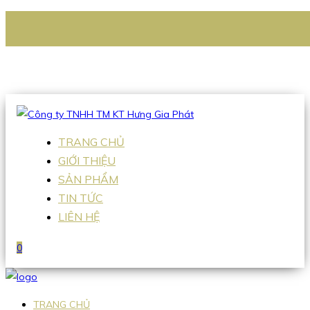
CÔNG TY TNHH TM KT HƯNG GIA PHÁT
Hotline
:
0938 336 079
Email
:
Sales2@hgpvietnam.com
TRANG CHỦ
GIỚI THIỆU
SẢN PHẨM
TIN TỨC
LIÊN HỆ
0
TRANG CHỦ