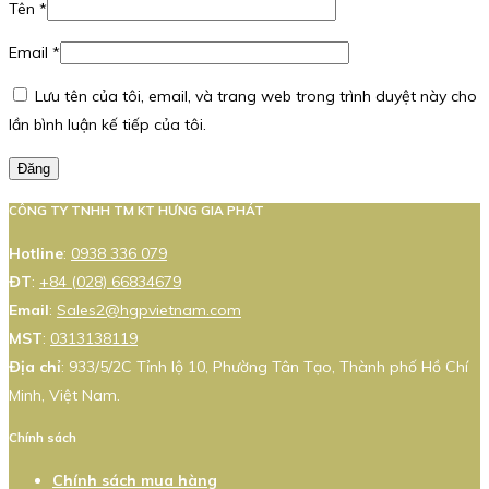
Tên
*
Email
*
Lưu tên của tôi, email, và trang web trong trình duyệt này cho
lần bình luận kế tiếp của tôi.
Đăng
CÔNG TY TNHH TM KT HƯNG GIA PHÁT
Hotline
:
0938 336 079
ĐT
:
+84 (028) 66834679
Email
:
Sales2@hgpvietnam.com
MST
:
0313138119
Địa chỉ
: 933/5/2C Tỉnh lộ 10, Phường Tân Tạo, Thành phố Hồ Chí
Minh, Việt Nam.
Chính sách
Chính sách mua hàng