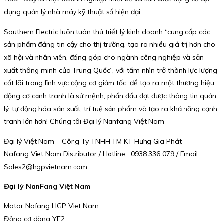
dụng quản lý nhà máy kỹ thuật số hiện đại.
Southern Electric luôn tuân thủ triết lý kinh doanh “cung cấp các
sản phẩm đáng tin cậy cho thị trường, tạo ra nhiều giá trị hơn cho
xã hội và nhân viên, đóng góp cho ngành công nghiệp và sản
xuất thông minh của Trung Quốc”, với tầm nhìn trở thành lực lượng
cốt lõi trong lĩnh vực động cơ giảm tốc, để tạo ra một thương hiệu
động cơ cạnh tranh là sứ mệnh, phấn đấu đạt được thông tin quản
lý, tự động hóa sản xuất, trí tuệ sản phẩm và tạo ra khả năng cạnh
tranh lớn hơn! Chúng tôi Đại lý Nanfang Việt Nam
Đại lý Việt Nam – Công Ty TNHH TM KT Hưng Gia Phát
Nafang Viet Nam Distributor / Hotline : 0938 336 079 / Email :
Sales2@hgpvietnam.com
Đại lý NanFang Việt Nam
Motor Nafang HGP Viet Nam
Động cơ dòng YE2