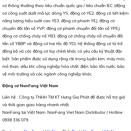
cơ thông thường theo tiêu chuẩn quốc gia / tiêu chuẩn IEC (động
cơ công suất dưới mã lực dòng YS, động cơ YE2, động cơ tiết kiệm
năng lượng hiệu suất cao YE3, động cơ phanh YEJ, động cơ
chuyển đổi tần số YVP, động cơ phanh chuyển đổi tần số YPEJ,
động cơ chống cháy nổ YB3, động cơ chống cháy nổ chuyển đổi
tần số YBBP và động cơ hai tốc độ YD), hệ thống động cơ từ trở
đồng bộ và các động cơ tùy chỉnh khác có yêu cầu kỹ thuật đặc
biệt. Sản phẩm được sử dụng rộng rãi trong luyện kim, máy móc,
mỏ than, dầu khí, công nghiệp hóa chất, điện, bảo tồn nước, bảo
vệ môi trường và các ngành công nghiệp khác.
Động cơ NanFang Việt Nam
Liên hệ : Công ty TNHH TM KT Hưng Gia Phát để được hỗ trợ giá
và thời gian giao hàng nhanh nhất.
NanFang tại Việt Nam. NanFang Viet Nam Distributor / Hotline :
0938 336 079