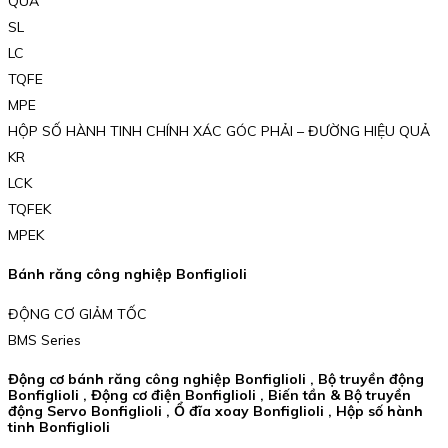
QUẢ
SL
LC
TQFE
MPE
HỘP SỐ HÀNH TINH CHÍNH XÁC GÓC PHẢI – ĐƯỜNG HIỆU QUẢ
KR
LCK
TQFEK
MPEK
Bánh răng công nghiệp Bonfiglioli
ĐỘNG CƠ GIẢM TỐC
BMS Series
Động cơ bánh răng công nghiệp Bonfiglioli , Bộ truyền động
Bonfiglioli , Động cơ điện Bonfiglioli , Biến tần & Bộ truyền
động Servo Bonfiglioli , Ổ đĩa xoay Bonfiglioli , Hộp số hành
tinh Bonfiglioli