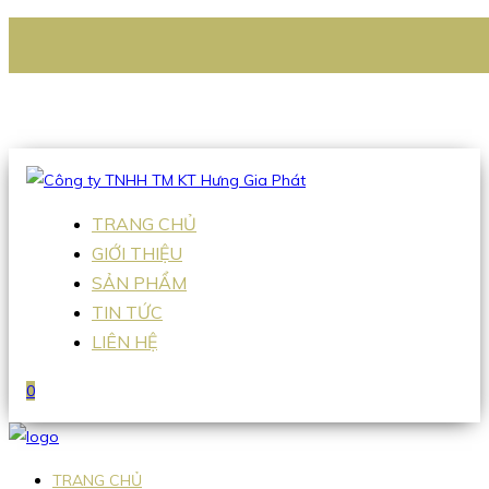
CÔNG TY TNHH TM KT HƯNG GIA PHÁT
Hotline
:
0938 336 079
Email
:
Sales2@hgpvietnam.com
TRANG CHỦ
GIỚI THIỆU
SẢN PHẨM
TIN TỨC
LIÊN HỆ
0
TRANG CHỦ