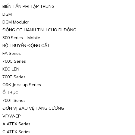
BIẾN TẦN PHI TẬP TRUNG
DGM
DGM Modular
ĐỘNG CƠ HÀNH TINH CHO DI ĐỘNG
300 Series – Mobile
BỘ TRUYỀN ĐỘNG CẮT
FA Series
700C Series
KÉO LÊN
700T Series
O&K Jack-up Series
Ổ TRỤC
700T Series
ĐƠN VỊ BẢO VỆ TĂNG CƯỜNG
VF/W-EP
A ATEX Series
C ATEX Series