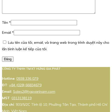
Tên
*
Email
*
Lưu tên của tôi, email, và trang web trong trình duyệt này cho
lần bình luận kế tiếp của tôi.
Đăng
CÔNG TY TNHH TM KT HƯNG GIA PHÁT
Hotline
:
0938 336 079
ĐT
:
+84 (028) 66834679
Email
:
Sales2@hgpvietnam.com
MST
:
0313138119
Địa chỉ
: 933/5/2C Tỉnh lộ 10, Phường Tân Tạo, Thành phố Hồ Chí
Minh, Việt Nam.