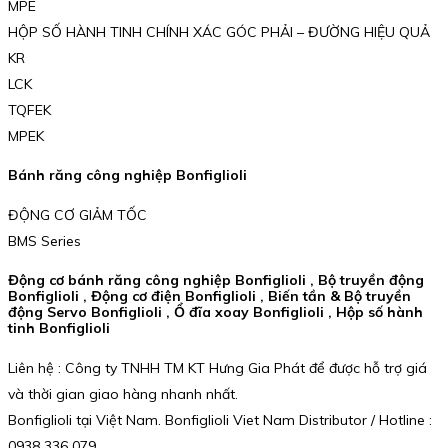
MPE
HỘP SỐ HÀNH TINH CHÍNH XÁC GÓC PHẢI – ĐƯỜNG HIỆU QUẢ
KR
LCK
TQFEK
MPEK
Bánh răng công nghiệp Bonfiglioli
ĐỘNG CƠ GIẢM TỐC
BMS Series
Động cơ bánh răng công nghiệp Bonfiglioli , Bộ truyền động
Bonfiglioli , Động cơ điện Bonfiglioli , Biến tần & Bộ truyền
động Servo Bonfiglioli , Ổ đĩa xoay Bonfiglioli , Hộp số hành
tinh Bonfiglioli
Liên hệ : Công ty TNHH TM KT Hưng Gia Phát để được hỗ trợ giá
và thời gian giao hàng nhanh nhất.
Bonfiglioli tại Việt Nam. Bonfiglioli Viet Nam Distributor / Hotline :
0938 336 079