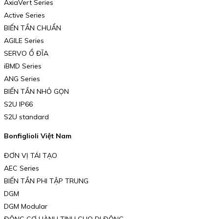
AxiaVert Series
Active Series
BIẾN TẦN CHUẨN
AGILE Series
SERVO Ổ ĐĨA
iBMD Series
ANG Series
BIẾN TẦN NHỎ GỌN
S2U IP66
S2U standard
Bonfiglioli Việt Nam
ĐƠN VỊ TÁI TẠO
AEC Series
BIẾN TẦN PHI TẬP TRUNG
DGM
DGM Modular
ĐỘNG CƠ HÀNH TINH CHO DI ĐỘNG