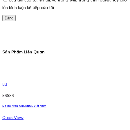
lần bình luận kế tiếp của tôi.
Đăng
Sản Phẩm Liên Quan
Được xếp
hạng
5.00
5
Mỡ bôi trơn ARCANOL Việt Nam
sao
Quick View