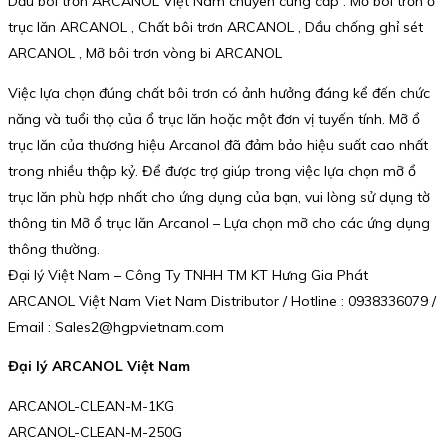
Dầu bôi trơn ARCANOL Việt Nam chuyên cung cấp : Mỡ bôi trơn ổ
trục lăn ARCANOL , Chất bôi trơn ARCANOL , Dầu chống ghỉ sét
ARCANOL , Mỡ bôi trơn vòng bi ARCANOL
Việc lựa chọn đúng chất bôi trơn có ảnh hưởng đáng kể đến chức
năng và tuổi thọ của ổ trục lăn hoặc một đơn vị tuyến tính. Mỡ ổ
trục lăn của thương hiệu Arcanol đã đảm bảo hiệu suất cao nhất
trong nhiều thập kỷ. Để được trợ giúp trong việc lựa chọn mỡ ổ
trục lăn phù hợp nhất cho ứng dụng của bạn, vui lòng sử dụng tờ
thông tin Mỡ ổ trục lăn Arcanol – Lựa chọn mỡ cho các ứng dụng
thông thường.
Đại lý Việt Nam – Công Ty TNHH TM KT Hưng Gia Phát
ARCANOL Việt Nam Viet Nam Distributor / Hotline : 0938336079 /
Email : Sales2@hgpvietnam.com
Đại lý ARCANOL Việt Nam
ARCANOL-CLEAN-M-1KG
ARCANOL-CLEAN-M-250G