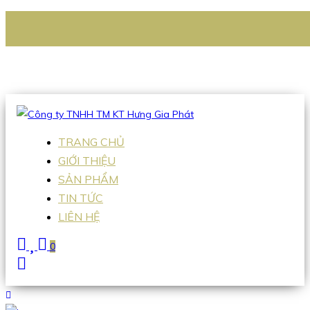
CÔNG TY TNHH TM KT HƯNG GIA PHÁT
Hotline
:
0938 336 079
Email
:
Sales2@hgpvietnam.com
TRANG CHỦ
GIỚI THIỆU
SẢN PHẨM
TIN TỨC
LIÊN HỆ
0