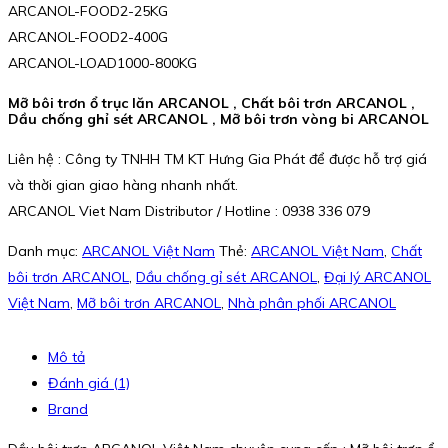
ARCANOL-FOOD2-25KG
ARCANOL-FOOD2-400G
ARCANOL-LOAD1000-800KG
Mỡ bôi trơn ổ trục lăn ARCANOL , Chất bôi trơn ARCANOL ,
Dầu chống ghỉ sét ARCANOL , Mỡ bôi trơn vòng bi ARCANOL
Liên hệ : Công ty TNHH TM KT Hưng Gia Phát để được hỗ trợ giá
và thời gian giao hàng nhanh nhất.
ARCANOL Viet Nam Distributor / Hotline : 0938 336 079
Danh mục:
ARCANOL Việt Nam
Thẻ:
ARCANOL Việt Nam
,
Chất
bôi trơn ARCANOL
,
Dầu chống gỉ sét ARCANOL
,
Đại lý ARCANOL
Việt Nam
,
Mỡ bôi trơn ARCANOL
,
Nhà phân phối ARCANOL
Mô tả
Đánh giá (1)
Brand