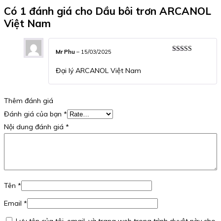
Có 1 đánh giá cho
Dầu bôi trơn ARCANOL
Việt Nam
Mr Phu
–
15/03/2025
Được xếp
hạng
5
5 sao
Đại lý ARCANOL Việt Nam
Thêm đánh giá
Đánh giá của bạn
*
Nội dung đánh giá
*
Tên
*
Email
*
Lưu tên của tôi, email, và trang web trong trình duyệt này cho