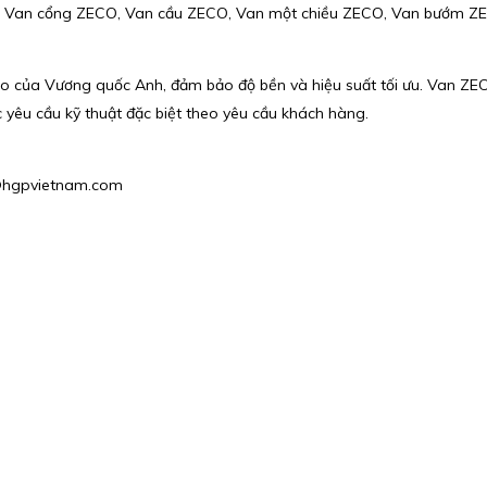
, Van cổng ZECO, Van cầu ZECO, Van một chiều ZECO, Van bướm ZE
o của Vương quốc Anh, đảm bảo độ bền và hiệu suất tối ưu. Van ZE
c yêu cầu kỹ thuật đặc biệt theo yêu cầu khách hàng.
s2@hgpvietnam.com