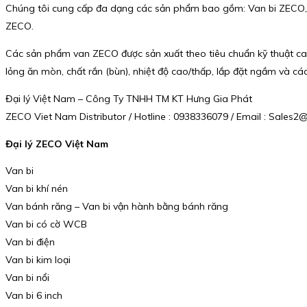
Chúng tôi cung cấp đa dạng các sản phẩm bao gồm: Van bi ZECO
ZECO.
Các sản phẩm van ZECO được sản xuất theo tiêu chuẩn kỹ thuật ca
lỏng ăn mòn, chất rắn (bùn), nhiệt độ cao/thấp, lắp đặt ngầm và cá
Đại lý Việt Nam – Công Ty TNHH TM KT Hưng Gia Phát
ZECO Viet Nam Distributor / Hotline : 0938336079 / Email : Sale
Đại lý ZECO Việt Nam
Van bi
Van bi khí nén
Van bánh răng – Van bi vận hành bằng bánh răng
Van bi có cờ WCB
Van bi điện
Van bi kim loại
Van bi nổi
Van bi 6 inch