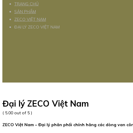
TRANG CHỦ
SẢN PHẨM
ZECO VIỆT NAM
ĐẠI LÝ ZECO VIỆT NAM
Đại lý ZECO Việt Nam
( 5.00 out of 5 )
ZECO Việt Nam – Đại lý phân phối chính hãng các dòng van cô