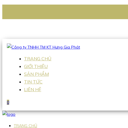
CÔNG TY TNHH TM KT HƯNG GIA PHÁT
Hotline
:
0938 336 079
Email
:
Sales2@hgpvietnam.com
TRANG CHỦ
GIỚI THIỆU
SẢN PHẨM
TIN TỨC
LIÊN HỆ
0
TRANG CHỦ