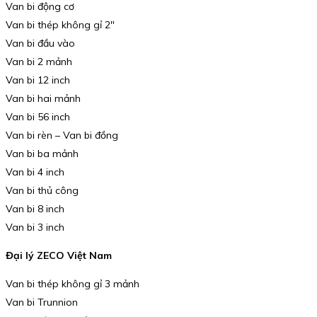
Van bi động cơ
Van bi thép không gỉ 2″
Van bi đầu vào
Van bi 2 mảnh
Van bi 12 inch
Van bi hai mảnh
Van bi 56 inch
Van bi rèn – Van bi đồng
Van bi ba mảnh
Van bi 4 inch
Van bi thủ công
Van bi 8 inch
Van bi 3 inch
Đại lý ZECO Việt Nam
Van bi thép không gỉ 3 mảnh
Van bi Trunnion