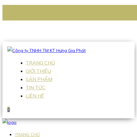
CÔNG TY TNHH TM KT HƯNG GIA PHÁT
Hotline
:
0938 336 079
Email
:
Sales2@hgpvietnam.com
TRANG CHỦ
GIỚI THIỆU
SẢN PHẨM
TIN TỨC
LIÊN HỆ
0
TRANG CHỦ