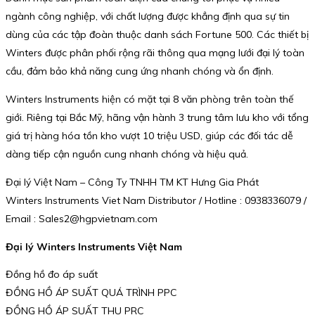
ngành công nghiệp, với chất lượng được khẳng định qua sự tin
dùng của các tập đoàn thuộc danh sách Fortune 500. Các thiết bị
Winters được phân phối rộng rãi thông qua mạng lưới đại lý toàn
cầu, đảm bảo khả năng cung ứng nhanh chóng và ổn định.
Winters Instruments hiện có mặt tại 8 văn phòng trên toàn thế
giới. Riêng tại Bắc Mỹ, hãng vận hành 3 trung tâm lưu kho với tổng
giá trị hàng hóa tồn kho vượt 10 triệu USD, giúp các đối tác dễ
dàng tiếp cận nguồn cung nhanh chóng và hiệu quả.
Đại lý Việt Nam – Công Ty TNHH TM KT Hưng Gia Phát
Winters Instruments Viet Nam Distributor / Hotline : 0938336079 /
Email : Sales2@hgpvietnam.com
Đại lý Winters Instruments Việt Nam
Đồng hồ đo áp suất
ĐỒNG HỒ ÁP SUẤT QUÁ TRÌNH PPC
ĐỒNG HỒ ÁP SUẤT THU PRC