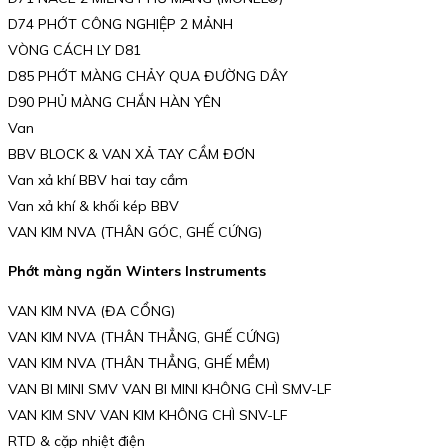
D74 PHỚT CÔNG NGHIỆP 2 MẢNH
VÒNG CÁCH LY D81
D85 PHỚT MÀNG CHẢY QUA ĐƯỜNG DÂY
D90 PHỦ MÀNG CHẮN HÀN YÊN
Van
BBV BLOCK & VAN XẢ TAY CẦM ĐƠN
Van xả khí BBV hai tay cầm
Van xả khí & khối kép BBV
VAN KIM NVA (THÂN GÓC, GHẾ CỨNG)
Phớt màng ngăn Winters Instruments
VAN KIM NVA (ĐA CỔNG)
VAN KIM NVA (THÂN THẲNG, GHẾ CỨNG)
VAN KIM NVA (THÂN THẲNG, GHẾ MỀM)
VAN BI MINI SMV VAN BI MINI KHÔNG CHÌ SMV-LF
VAN KIM SNV VAN KIM KHÔNG CHÌ SNV-LF
RTD & cặp nhiệt điện