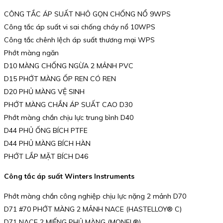
CÔNG TẮC ÁP SUẤT NHỎ GỌN CHỐNG NỔ 9WPS
Công tắc áp suất vi sai chống cháy nổ 10WPS
Công tắc chênh lệch áp suất thương mại WPS
Phớt màng ngăn
D10 MÀNG CHỐNG NGỪA 2 MẢNH PVC
D15 PHỚT MÀNG ỐP REN CÓ REN
D20 PHỦ MÀNG VỆ SINH
PHỚT MÀNG CHẮN ÁP SUẤT CAO D30
Phớt màng chắn chịu lực trung bình D40
D44 PHỦ ỐNG BÍCH PTFE
D44 PHỦ MÀNG BÍCH HÀN
PHỚT LẮP MẶT BÍCH D46
Công tắc áp suất Winters Instruments
Phớt màng chắn công nghiệp chịu lực nặng 2 mảnh D70
D71 #70 PHỚT MÀNG 2 MẢNH NACE (HASTELLOY® C)
D71 NACE 2 MIẾNG PHỦ MÀNG (MONEL®)