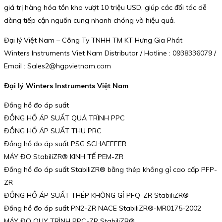
giá trị hàng hóa tồn kho vượt 10 triệu USD, giúp các đối tác dễ
dàng tiếp cận nguồn cung nhanh chóng và hiệu quả.
Đại lý Việt Nam – Công Ty TNHH TM KT Hưng Gia Phát
Winters Instruments Viet Nam Distributor / Hotline : 0938336079 /
Email : Sales2@hgpvietnam.com
Đại lý Winters Instruments Việt Nam
Đồng hồ đo áp suất
ĐỒNG HỒ ÁP SUẤT QUÁ TRÌNH PPC
ĐỒNG HỒ ÁP SUẤT THU PRC
Đồng hồ đo áp suất PSG SCHAEFFER
MÁY ĐO StabiliZR® KINH TẾ PEM-ZR
Đồng hồ đo áp suất StabiliZR® bằng thép không gỉ cao cấp PFP-
ZR
ĐỒNG HỒ ÁP SUẤT THÉP KHÔNG GỈ PFQ-ZR StabiliZR®
Đồng hồ đo áp suất PN2-ZR NACE StabiliZR®-MR0175-2002
MÁY ĐO QUY TRÌNH PPC-ZR StabiliZR®