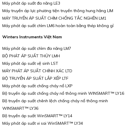
Máy phát áp suất đa năng LE3
Máy truyền áp lực phương tiện truyền thông hung hăng LIM
MÁY TRUYỀN ÁP SUẤT CHÌM CHỐNG TẮC NGHẼN LM1
Máy phát áp suất chìm LM6 hoàn toàn bằng thép không gỉ
Winters Instruments Việt Nam
Máy phát áp suất chìm đa năng LM7
BỘ PHÁT ÁP SUẤT THỦY LMH
Máy phát áp suất vệ sinh LST
MÁY PHÁT ÁP SUẤT CHÍNH XÁC LTD
BỘ TRUYỀN ÁP SUẤT LẮP XẾP LTF
Máy phát áp suất chống cháy nổ LXP
Bộ truyền áp suất chống cháy nổ thông minh WINSMART™ LY16
Bộ truyền áp suất chênh lệch chống cháy nổ thông minh
WINSMART™ LY36
Bộ truyền áp suất WinSMART™ LY14
Máy phát áp suất vi sai WinSMART™ LY34