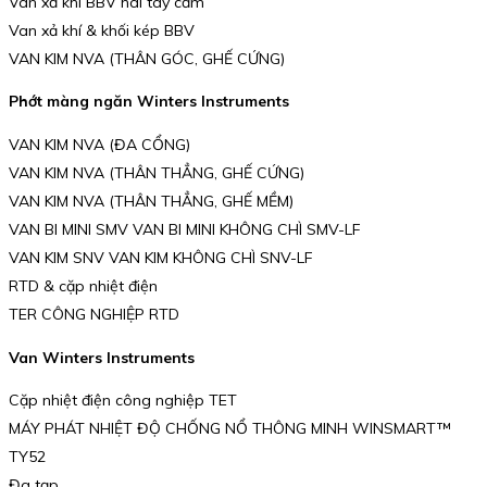
Van xả khí BBV hai tay cầm
Van xả khí & khối kép BBV
VAN KIM NVA (THÂN GÓC, GHẾ CỨNG)
Phớt màng ngăn Winters Instruments
VAN KIM NVA (ĐA CỔNG)
VAN KIM NVA (THÂN THẲNG, GHẾ CỨNG)
VAN KIM NVA (THÂN THẲNG, GHẾ MỀM)
VAN BI MINI SMV VAN BI MINI KHÔNG CHÌ SMV-LF
VAN KIM SNV VAN KIM KHÔNG CHÌ SNV-LF
RTD & cặp nhiệt điện
TER CÔNG NGHIỆP RTD
Van Winters Instruments
Cặp nhiệt điện công nghiệp TET
MÁY PHÁT NHIỆT ĐỘ CHỐNG NỔ THÔNG MINH WINSMART™
TY52
Đa tạp