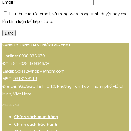
Email
*
Lưu tên của tôi, email, và trang web trong trình duyệt này cho
lần bình luận kế tiếp của tôi.
Đăng
CÔNG TY TNHH TM KT HƯNG GIA PHÁT
Hotline
:
0938 336 079
ĐT
:
+84 (028) 66834679
Email
:
Sales2@hgpvietnam.com
MST
:
0313138119
Địa chỉ
: 933/5/2C Tỉnh lộ 10, Phường Tân Tạo, Thành phố Hồ Chí
Minh, Việt Nam.
Chính sách
Chính sách mua hàng
Chính sách bảo hành