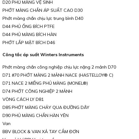
D20 PHỦ MÀNG VỆ SINH
PHỚT MÀNG CHẮN ÁP SUẤT CAO D30
Phớt màng chắn chịu lực trung bình D40
D44 PHỦ ỐNG BÍCH PTFE
D44 PHỦ MÀNG BÍCH HÀN
PHỚT LẮP MẶT BÍCH D46
Công tắc áp suất Winters Instruments
Phớt màng chắn công nghiệp chịu lực nặng 2 mảnh D70
D71 #70 PHỚT MÀNG 2 MẢNH NACE (HASTELLOY® C)
D71 NACE 2 MIẾNG PHỦ MÀNG (MONEL®)
D74 PHỚT CÔNG NGHIỆP 2 MẢNH
VÒNG CÁCH LY D81
D85 PHỚT MÀNG CHẢY QUA ĐƯỜNG DÂY
D90 PHỦ MÀNG CHẮN HÀN YÊN
Van
BBV BLOCK & VAN XẢ TAY CẦM ĐƠN