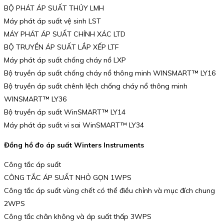
BỘ PHÁT ÁP SUẤT THỦY LMH
Máy phát áp suất vệ sinh LST
MÁY PHÁT ÁP SUẤT CHÍNH XÁC LTD
BỘ TRUYỀN ÁP SUẤT LẮP XẾP LTF
Máy phát áp suất chống cháy nổ LXP
Bộ truyền áp suất chống cháy nổ thông minh WINSMART™ LY16
Bộ truyền áp suất chênh lệch chống cháy nổ thông minh
WINSMART™ LY36
Bộ truyền áp suất WinSMART™ LY14
Máy phát áp suất vi sai WinSMART™ LY34
Đồng hồ đo áp suất Winters Instruments
Công tắc áp suất
CÔNG TẮC ÁP SUẤT NHỎ GỌN 1WPS
Công tắc áp suất vùng chết có thể điều chỉnh và mục đích chung
2WPS
Công tắc chân không và áp suất thấp 3WPS