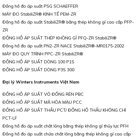
Đồng hồ đo áp suất PSG SCHAEFFER
MÁY ĐO StabiliZR® KINH TẾ PEM-ZR
Đồng hồ đo áp suất StabiliZR® bằng thép không gỉ cao cấp PFP-
ZR
ĐỒNG HỒ ÁP SUẤT THÉP KHÔNG GỈ PFQ-ZR StabiliZR®
Đồng hồ đo áp suất PN2-ZR NACE StabiliZR®-MR0175-2002
MÁY ĐO QUY TRÌNH PPC-ZR StabiliZR®
ĐỒNG HỒ ÁP SUẤT DÒNG 100 P1S
ĐỒNG HỒ ÁP SUẤT DÒNG P3S 300
Đại lý Winters Instruments Việt Nam
ĐỒNG HỒ ÁP SUẤT VỎ ĐỒNG RÈN PBC
ĐỒNG HỒ ÁP SUẤT MÃ HÓA MÀU PCC
ĐỒNG HỒ ÁP SUẤT THẦU PCT/ ĐỒNG HỒ THẦU KHÔNG CHÌ
PCT-LF
Đồng hồ đo áp suất chất lỏng bằng thép không gỉ thủy lực PFH
Đồng hồ đo áp suất chứa chất lỏng bằng thép không gỉ cao cấp