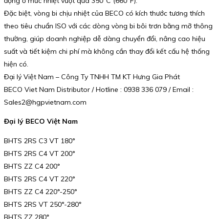
động ở mức nhiệt vượt quá 350°C (660°F).
Đặc biệt, vòng bi chịu nhiệt của BECO có kích thước tương thích
theo tiêu chuẩn ISO với các dòng vòng bi bôi trơn bằng mỡ thông
thường, giúp doanh nghiệp dễ dàng chuyển đổi, nâng cao hiệu
suất và tiết kiệm chi phí mà không cần thay đổi kết cấu hệ thống
hiện có.
Đại lý Việt Nam – Công Ty TNHH TM KT Hưng Gia Phát
BECO Viet Nam Distributor / Hotline : 0938 336 079 / Email :
Sales2@hgpvietnam.com
Đại lý BECO Việt Nam
BHTS 2RS C3 VT 180°
BHTS 2RS C4 VT 200°
BHTS ZZ C4 200°
BHTS 2RS C4 VT 220°
BHTS ZZ C4 220°-250°
BHTS 2RS VT 250°-280°
BHTS ZZ 280°