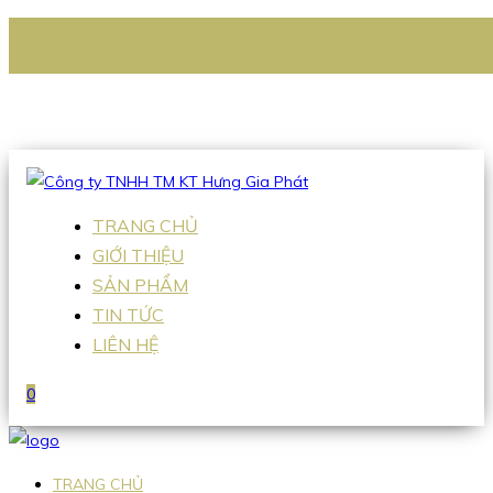
CÔNG TY TNHH TM KT HƯNG GIA PHÁT
Hotline
:
0938 336 079
Email
:
Sales2@hgpvietnam.com
TRANG CHỦ
GIỚI THIỆU
SẢN PHẨM
TIN TỨC
LIÊN HỆ
0
TRANG CHỦ