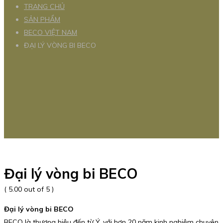
TRANG CHỦ
SẢN PHẨM
BECO VIỆT NAM
ĐẠI LÝ VÒNG BI BECO
Đại lý vòng bi BECO
( 5.00 out of 5 )
Đại lý vòng bi BECO
BECO là thương hiệu đến từ Ý, với hơn 20 năm kinh nghiệm chuyên