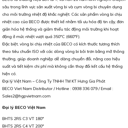
sâu trong lĩnh vực sản xuất vòng bi và cụm vòng bi chuyên dụng
cho môi trường nhiệt độ khắc nghiệt. Các sản phẩm vòng bi chịu
nhiệt cao của BECO được thiết kế nhằm tối ưu hóa độ tin cậy, đơn
giản hóa hệ thống và giảm thiểu tác động môi trường khi hoạt
động ở mức nhiệt vượt quá 350°C (660°F).
Đặc biệt, vòng bi chịu nhiệt của BECO có kích thước tương thích
theo tiêu chuẩn ISO với các dòng vòng bi bôi trơn bằng mỡ thông
thường, giúp doanh nghiệp dễ dàng chuyển đổi, nâng cao hiệu
suất và tiết kiệm chi phí mà không cần thay đổi kết cấu hệ thống
hiện có.
Đại lý Việt Nam – Công Ty TNHH TM KT Hưng Gia Phát
BECO Viet Nam Distributor / Hotline : 0938 336 079 / Email :
Sales2@hgpvietnam.com
Đại lý BECO Việt Nam
BHTS 2RS C3 VT 180°
BHTS 2RS C4 VT 200°