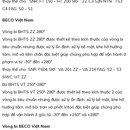
thay thế cho : SNR: FT 150 – HT 200 SKF : ZZ C3 GJN NTN : TS3
C4 FAG: S0 – S1
BECO Việt Nam
Vòng bi BHTS ZZ 280°
Vòng bi BHTS ZZ 280° được thiết kế theo kích thước của vòng bi
tiêu chuẩn nhưng được xử lý ổn định, xử lý bề mặt, khe hở hướng
tâm, mỡ và tấm chắn đặc biệt giúp chúng phù hợp để vận hành ở
phạm vi từ -30° đến +280°.
thay thế cho: SNR: F604 SKF: VA 201 ZZ – VA 216 FAG: S2 – S3
SWC: HT ZZ
Bù BHTS VT 250°-280°
Vòng bi BHTS VT 250°-280° được thiết kế theo kích thước 2 của
vòng bi tiêu chuẩn nhưng được xử lý ổn định, xử lý bề mặt, khe hở
hướng tâm, mỡ bôi trơn và phớt Viton đặc biệt giúp chúng phù
hợp để vận hành ở góc từ -30° đến +250° và +280°.
Vòng bi BECO Việt Nam