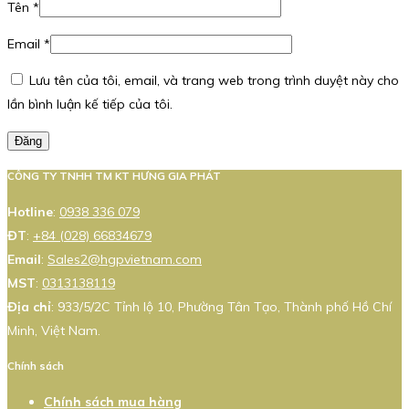
Tên
*
Email
*
Lưu tên của tôi, email, và trang web trong trình duyệt này cho
lần bình luận kế tiếp của tôi.
Đăng
CÔNG TY TNHH TM KT HƯNG GIA PHÁT
Hotline
:
0938 336 079
ĐT
:
+84 (028) 66834679
Email
:
Sales2@hgpvietnam.com
MST
:
0313138119
Địa chỉ
: 933/5/2C Tỉnh lộ 10, Phường Tân Tạo, Thành phố Hồ Chí
Minh, Việt Nam.
Chính sách
Chính sách mua hàng