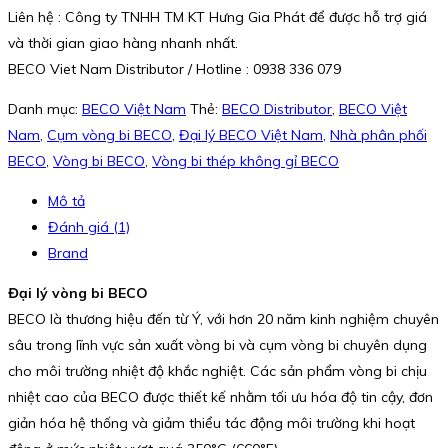
Liên hệ : Công ty TNHH TM KT Hưng Gia Phát để được hỗ trợ giá
và thời gian giao hàng nhanh nhất.
BECO Viet Nam Distributor / Hotline : 0938 336 079
Danh mục:
BECO Việt Nam
Thẻ:
BECO Distributor
,
BECO Việt
Nam
,
Cụm vòng bi BECO
,
Đại lý BECO Việt Nam
,
Nhà phân phối
BECO
,
Vòng bi BECO
,
Vòng bi thép không gỉ BECO
Mô tả
Đánh giá (1)
Brand
Đại lý vòng bi BECO
BECO là thương hiệu đến từ Ý, với hơn 20 năm kinh nghiệm chuyên
sâu trong lĩnh vực sản xuất vòng bi và cụm vòng bi chuyên dụng
cho môi trường nhiệt độ khắc nghiệt. Các sản phẩm vòng bi chịu
nhiệt cao của BECO được thiết kế nhằm tối ưu hóa độ tin cậy, đơn
giản hóa hệ thống và giảm thiểu tác động môi trường khi hoạt