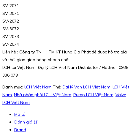
SV-2071
SV-3071
SV-2072
SV-3072
SV-2073
SV-2074
Liên hệ : Công ty TNHH TM KT Hưng Gia Phát để được hỗ trợ giá
và thời gian giao hàng nhanh nhất.
LCH tại Việt Nam. Đại lý LCH Viet Nam Distributor / Hotline : 0938
336 079
Danh mục:
LCH Việt Nam
Thẻ:
Đại lý Van LCH Việt Nam
,
LCH Việt
Nam
,
Nhà phân phối LCH Việt Nam
,
Pump LCH Việt Nam
,
Valve
LCH Việt Nam
Mô tả
Đánh giá (1)
Brand