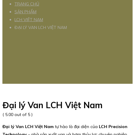
TRANG CHỦ
SẢN PHẨM
LCH VIỆT NAM
ĐẠI LÝ VAN LCH VIỆT NAM
Đại lý Van LCH Việt Nam
( 5.00 out of 5 )
Đại lý Van LCH Việt Nam
tự hào là đại diện của
LCH Precision
Technology
– nhà sản xuất van và bơm thủy lực chuyên nghiệp