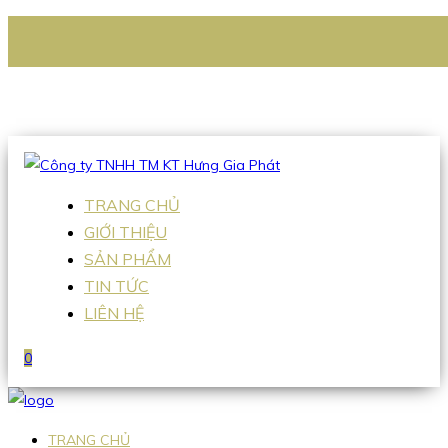
CÔNG TY TNHH TM KT HƯNG GIA PHÁT
Hotline
:
0938 336 079
Email
:
Sales2@hgpvietnam.com
TRANG CHỦ
GIỚI THIỆU
SẢN PHẨM
TIN TỨC
LIÊN HỆ
0
TRANG CHỦ