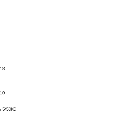
/18
/10
& 5/50KD