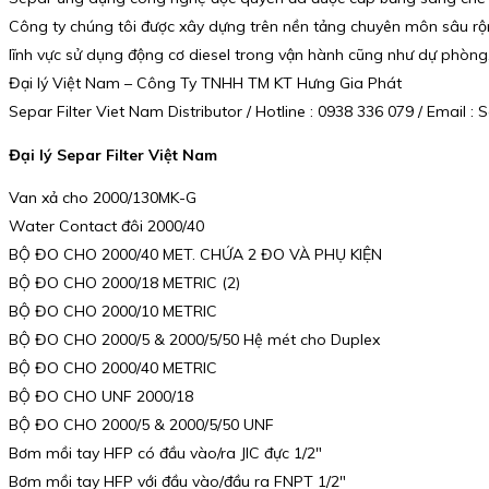
Công ty chúng tôi được xây dựng trên nền tảng chuyên môn sâu rộn
lĩnh vực sử dụng động cơ diesel trong vận hành cũng như dự phòng,
Đại lý Việt Nam – Công Ty TNHH TM KT Hưng Gia Phát
Separ Filter Viet Nam Distributor / Hotline : 0938 336 079 / Email
Đại lý Separ Filter Việt Nam
Van xả cho 2000/130MK-G
Water Contact đôi 2000/40
BỘ ĐO CHO 2000/40 MET. CHỨA 2 ĐO VÀ PHỤ KIỆN
BỘ ĐO CHO 2000/18 METRIC (2)
BỘ ĐO CHO 2000/10 METRIC
BỘ ĐO CHO 2000/5 & 2000/5/50 Hệ mét cho Duplex
BỘ ĐO CHO 2000/40 METRIC
BỘ ĐO CHO UNF 2000/18
BỘ ĐO CHO 2000/5 & 2000/5/50 UNF
Bơm mồi tay HFP có đầu vào/ra JIC đực 1/2″
Bơm mồi tay HFP với đầu vào/đầu ra FNPT 1/2″