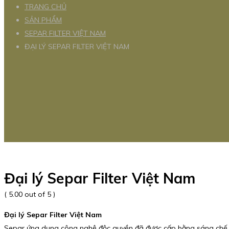
TRANG CHỦ
SẢN PHẨM
SEPAR FILTER VIỆT NAM
ĐẠI LÝ SEPAR FILTER VIỆT NAM
Đại lý Separ Filter Việt Nam
( 5.00 out of 5 )
Đại lý Separ Filter Việt Nam
Separ ứng dụng công nghệ độc quyền đã được cấp bằng sáng chế để p