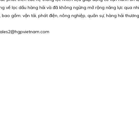
g về lọc dầu hàng hải và đã không ngừng mở rộng năng lực qua nhiều
 bao gồm: vận tải, phát điện, nông nghiệp, quân sự, hàng hải thương
 : Sales2@hgpvietnam.com