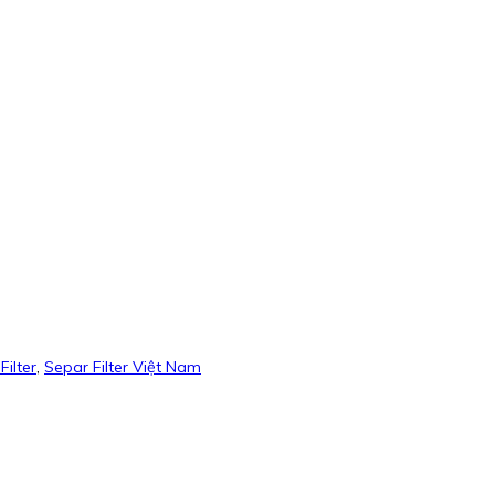
ilter
,
Separ Filter Việt Nam