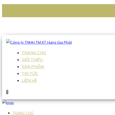
CÔNG TY TNHH TM KT HƯNG GIA PHÁT
Hotline
:
0938 336 079
Email
:
Sales2@hgpvietnam.com
TRANG CHỦ
GIỚI THIỆU
SẢN PHẨM
TIN TỨC
LIÊN HỆ
0
TRANG CHỦ