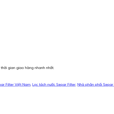
 thời gian giao hàng nhanh nhất.
par Filter Việt Nam
,
Lọc tách nước Separ Filter
,
Nhà phân phối Separ F