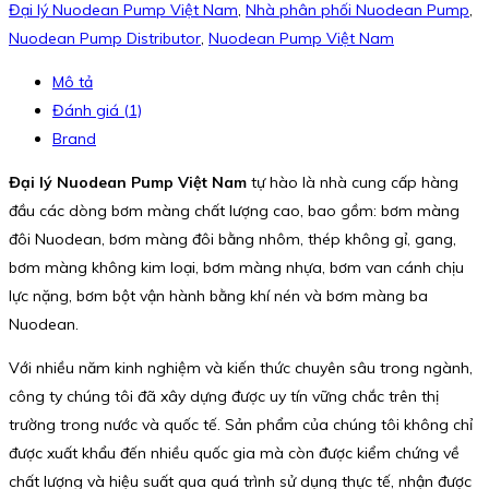
Đại lý Nuodean Pump Việt Nam
,
Nhà phân phối Nuodean Pump
,
Nuodean Pump Distributor
,
Nuodean Pump Việt Nam
Mô tả
Đánh giá (1)
Brand
Đại lý Nuodean Pump Việt Nam
tự hào là nhà cung cấp hàng
đầu các dòng bơm màng chất lượng cao, bao gồm: bơm màng
đôi Nuodean, bơm màng đôi bằng nhôm, thép không gỉ, gang,
bơm màng không kim loại, bơm màng nhựa, bơm van cánh chịu
lực nặng, bơm bột vận hành bằng khí nén và bơm màng ba
Nuodean.
Với nhiều năm kinh nghiệm và kiến thức chuyên sâu trong ngành,
công ty chúng tôi đã xây dựng được uy tín vững chắc trên thị
trường trong nước và quốc tế. Sản phẩm của chúng tôi không chỉ
được xuất khẩu đến nhiều quốc gia mà còn được kiểm chứng về
chất lượng và hiệu suất qua quá trình sử dụng thực tế, nhận được