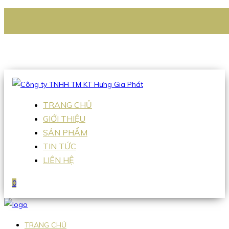
CÔNG TY TNHH TM KT HƯNG GIA PHÁT
Hotline
:
0938 336 079
Email
:
Sales2@hgpvietnam.com
TRANG CHỦ
GIỚI THIỆU
SẢN PHẨM
TIN TỨC
LIÊN HỆ
0
TRANG CHỦ