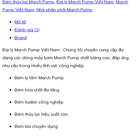
Bơm thủy lực March Pump
,
Đại lý March Pump Việt Nam
,
March
Pump Việt Nam
,
Nhà phân phối March Pump
Mô tả
Đánh giá (1)
Brand
Đại lý March Pump Việt Nam . Chúng tôi chuyên cung cấp đa
dạng các dòng máy bơm March Pump chất lượng cao, đáp ứng
nhu cầu trong nhiều lĩnh vực công nghiệp:
Bơm ly tâm March Pump
Bơm hóa chất đa tầng
Bơm tuabin công nghiệp
Bơm thủy lực hiệu suất cao
Bơm bia chuyên dụng