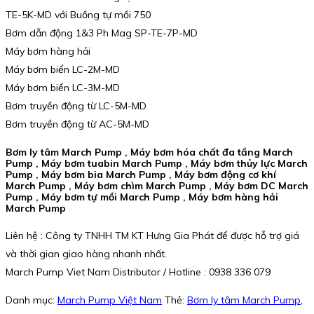
TE-5K-MD với Buồng tự mồi 750
Bơm dẫn động 1&3 Ph Mag SP-TE-7P-MD
Máy bơm hàng hải
Máy bơm biển LC-2M-MD
Máy bơm biển LC-3M-MD
Bơm truyền động từ LC-5M-MD
Bơm truyền động từ AC-5M-MD
Bơm ly tâm March Pump , Máy bơm hóa chất đa tầng March
Pump , Máy bơm tuabin March Pump , Máy bơm thủy lực March
Pump , Máy bơm bia March Pump , Máy bơm động cơ khí
March Pump , Máy bơm chìm March Pump , Máy bơm DC March
Pump , Máy bơm tự mồi March Pump , Máy bơm hàng hải
March Pump
Liên hệ : Công ty TNHH TM KT Hưng Gia Phát để được hỗ trợ giá
và thời gian giao hàng nhanh nhất.
March Pump Viet Nam Distributor / Hotline : 0938 336 079
Danh mục:
March Pump Việt Nam
Thẻ:
Bơm ly tâm March Pump
,