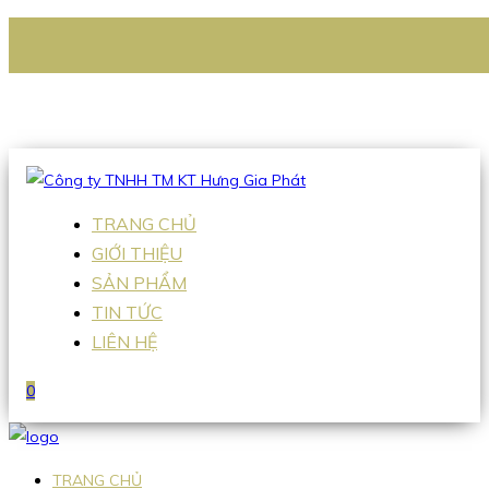
CÔNG TY TNHH TM KT HƯNG GIA PHÁT
Hotline
:
0938 336 079
Email
:
Sales2@hgpvietnam.com
TRANG CHỦ
GIỚI THIỆU
SẢN PHẨM
TIN TỨC
LIÊN HỆ
0
TRANG CHỦ