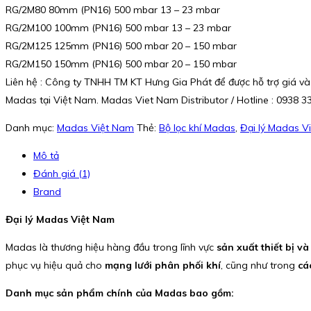
RG/2M80 80mm (PN16) 500 mbar 13 – 23 mbar
RG/2M100 100mm (PN16) 500 mbar 13 – 23 mbar
RG/2M125 125mm (PN16) 500 mbar 20 – 150 mbar
RG/2M150 150mm (PN16) 500 mbar 20 – 150 mbar
Liên hệ : Công ty TNHH TM KT Hưng Gia Phát để được hỗ trợ giá và
Madas tại Việt Nam. Madas Viet Nam Distributor / Hotline : 0938 3
Danh mục:
Madas Việt Nam
Thẻ:
Bộ lọc khí Madas
,
Đại lý Madas V
Mô tả
Đánh giá (1)
Brand
Đại lý Madas Việt Nam
Madas là thương hiệu hàng đầu trong lĩnh vực
sản xuất thiết bị v
phục vụ hiệu quả cho
mạng lưới phân phối khí
, cũng như trong
cá
Danh mục sản phẩm chính của Madas bao gồm: