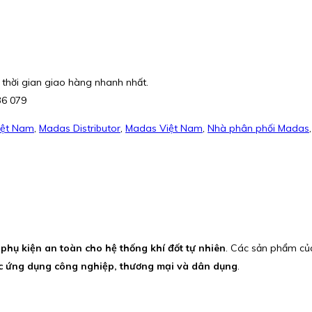
 thời gian giao hàng nhanh nhất.
36 079
iệt Nam
,
Madas Distributor
,
Madas Việt Nam
,
Nhà phân phối Madas
à phụ kiện an toàn cho hệ thống khí đốt tự nhiên
. Các sản phẩm củ
c ứng dụng công nghiệp, thương mại và dân dụng
.