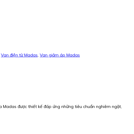
,
Van điện từ Madas
,
Van giảm áp Madas
a Madas được thiết kế đáp ứng những tiêu chuẩn nghiêm ngặt,