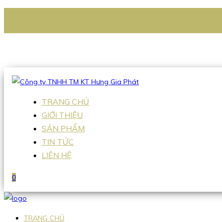
CÔNG TY TNHH TM KT HƯNG GIA PHÁT
Hotline
:
0938 336 079
Email
:
Sales2@hgpvietnam.com
TRANG CHỦ
GIỚI THIỆU
SẢN PHẨM
TIN TỨC
LIÊN HỆ
0
TRANG CHỦ