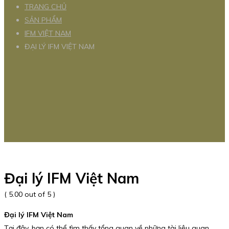
TRANG CHỦ
SẢN PHẨM
IFM VIỆT NAM
ĐẠI LÝ IFM VIỆT NAM
Đại lý IFM Việt Nam
( 5.00 out of 5 )
Đại lý IFM Việt Nam
Tại đây, bạn có thể tìm thấy tổng quan về những tài liệu quan