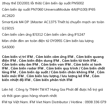
(thay thế DD2001 lỗi thời) Cảm biến áp suất PN5002
Cảm biến áp suất PN7060 UniversalModule 4AI(Pt100) IP65
AC2620
SmartLink M4 DP 1Master AC1375 Thiết bị chuyển mạch an toàn
G1501S
Cảm biến cảm ứng IE5312 Cảm biến cảm ứng IFS247
Màn chắn đèn an toàn điện tử OY095S Cảm biến lưu lượng
SA5000
Cảm biến vị trí IFM , Cảm biến cảm ứng IFM , Cảm biến quang
điện IFM , Cảm biến điện dung IFM , Cảm biến từ tính IFM ,
Cảm biến siêu âm IFM , Cảm biến van IFM , Cảm biến xi lanh
IFM , Cảm biến radar IFM , Cảm biến quy trình / Cảm biến chất
lỏng IFM , Cảm biến áp suất / Cảm biến chân không IFM , Cảm
biến mức IFM , Cảm biến lưu lượng / lưu lượng kế IFM , Cảm
biến nhiệt độ IFM , Cảm biến phân tích IFM
Liên hệ : Công ty TNHH TM KT Hưng Gia Phát để được hỗ trợ giá
và thời gian giao hàng nhanh nhất.
IFM tại Việt Nam. IFM Viet Nam Distributor / Hotline : 0938 336 079