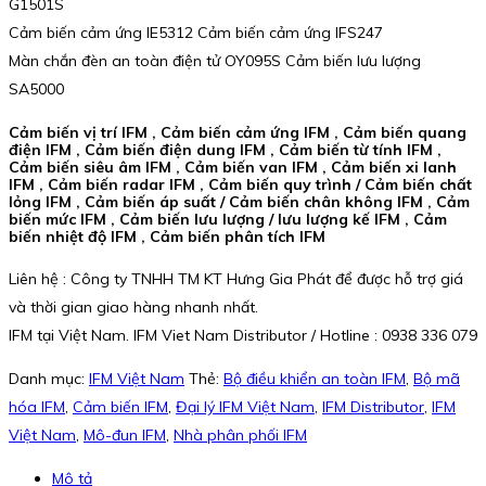
G1501S
Cảm biến cảm ứng IE5312 Cảm biến cảm ứng IFS247
Màn chắn đèn an toàn điện tử OY095S Cảm biến lưu lượng
SA5000
Cảm biến vị trí IFM , Cảm biến cảm ứng IFM , Cảm biến quang
điện IFM , Cảm biến điện dung IFM , Cảm biến từ tính IFM ,
Cảm biến siêu âm IFM , Cảm biến van IFM , Cảm biến xi lanh
IFM , Cảm biến radar IFM , Cảm biến quy trình / Cảm biến chất
lỏng IFM , Cảm biến áp suất / Cảm biến chân không IFM , Cảm
biến mức IFM , Cảm biến lưu lượng / lưu lượng kế IFM , Cảm
biến nhiệt độ IFM , Cảm biến phân tích IFM
Liên hệ : Công ty TNHH TM KT Hưng Gia Phát để được hỗ trợ giá
và thời gian giao hàng nhanh nhất.
IFM tại Việt Nam. IFM Viet Nam Distributor / Hotline : 0938 336 079
Danh mục:
IFM Việt Nam
Thẻ:
Bộ điều khiển an toàn IFM
,
Bộ mã
hóa IFM
,
Cảm biến IFM
,
Đại lý IFM Việt Nam
,
IFM Distributor
,
IFM
Việt Nam
,
Mô-đun IFM
,
Nhà phân phối IFM
Mô tả