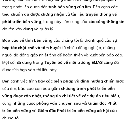
trọng nhất liên quan đến
tính bền vững
của ifm. Bên cạnh các
tiêu chuẩn đã được chứng nhận
và
tài liệu truyền thông về
phát triển bền vững
, trang này còn cung cấp
các cổng thông tin
do ifm xây dựng và quản lý.
Báo cáo về tính bền vững
của chúng tôi là thành quả của
sự
hợp tác chặt chẽ và tâm huyết
từ nhiều đồng nghiệp, những
người đã đóng góp nhiệt tình để hoàn thiện và xuất bản báo cáo.
Một số nội dung trong
Tuyên bố về môi trường EMAS
cũng đã
được tích hợp vào tài liệu này.
Bên cạnh việc trình bày
các biện pháp và định hướng chiến lược
của ifm, báo cáo còn bao gồm
chương trình phát triển bền
vững được cập nhật
,
thông tin chi tiết về các dự án tiêu biểu
,
cùng
những cuộc phỏng vấn chuyên sâu
với
Giám đốc Phát
triển bền vững
và
Giám đốc Phát triển bền vững xã hội
của
chúng tôi.