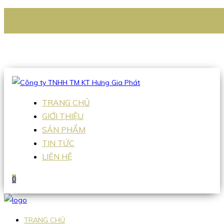
CÔNG TY TNHH TM KT HƯNG GIA PHÁT
Hotline
:
0938 336 079
Email
:
Sales2@hgpvietnam.com
TRANG CHỦ
GIỚI THIỆU
SẢN PHẨM
TIN TỨC
LIÊN HỆ
0
TRANG CHỦ