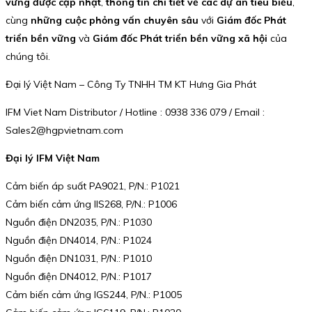
vững được cập nhật
,
thông tin chi tiết về các dự án tiêu biểu
,
cùng
những cuộc phỏng vấn chuyên sâu
với
Giám đốc Phát
triển bền vững
và
Giám đốc Phát triển bền vững xã hội
của
chúng tôi.
Đại lý Việt Nam – Công Ty TNHH TM KT Hưng Gia Phát
IFM Viet Nam Distributor / Hotline : 0938 336 079 / Email :
Sales2@hgpvietnam.com
Đại lý IFM Việt Nam
Cảm biến áp suất PA9021, P/N.: P1021
Cảm biến cảm ứng IIS268, P/N.: P1006
Nguồn điện DN2035, P/N.: P1030
Nguồn điện DN4014, P/N.: P1024
Nguồn điện DN1031, P/N.: P1010
Nguồn điện DN4012, P/N.: P1017
Cảm biến cảm ứng IGS244, P/N.: P1005