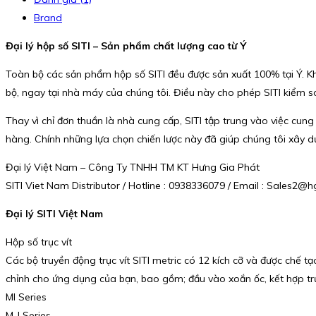
Brand
Đại lý hộp số SITI – Sản phẩm chất lượng cao từ Ý
Toàn bộ các sản phẩm hộp số SITI đều được sản xuất 100% tại Ý. Khác
bộ, ngay tại nhà máy của chúng tôi. Điều này cho phép SITI kiểm s
Thay vì chỉ đơn thuần là nhà cung cấp, SITI tập trung vào việc cung
hàng. Chính những lựa chọn chiến lược này đã giúp chúng tôi xây d
Đại lý Việt Nam – Công Ty TNHH TM KT Hưng Gia Phát
SITI Viet Nam Distributor / Hotline : 0938336079 / Email : Sales2
Đại lý SITI Việt Nam
Hộp số trục vít
Các bộ truyền động trục vít SITI metric có 12 kích cỡ và được chế
chỉnh cho ứng dụng của bạn, bao gồm; đầu vào xoắn ốc, kết hợp trục
MI Series
M-I Series