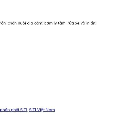
ộn, chăn nuôi gia cầm, bơm ly tâm, rửa xe và in ấn.
phân phối SITI
,
SITI Việt Nam