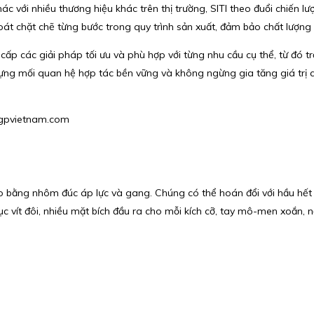
 với nhiều thương hiệu khác trên thị trường, SITI theo đuổi chiến lư
oát chặt chẽ từng bước trong quy trình sản xuất, đảm bảo chất lượng
 cấp các giải pháp tối ưu và phù hợp với từng nhu cầu cụ thể, từ đó t
ựng mối quan hệ hợp tác bền vững và không ngừng gia tăng giá trị c
@hgpvietnam.com
 tạo bằng nhôm đúc áp lực và gang. Chúng có thể hoán đổi với hầu hế
 vít đôi, nhiều mặt bích đầu ra cho mỗi kích cỡ, tay mô-men xoắn, nắ