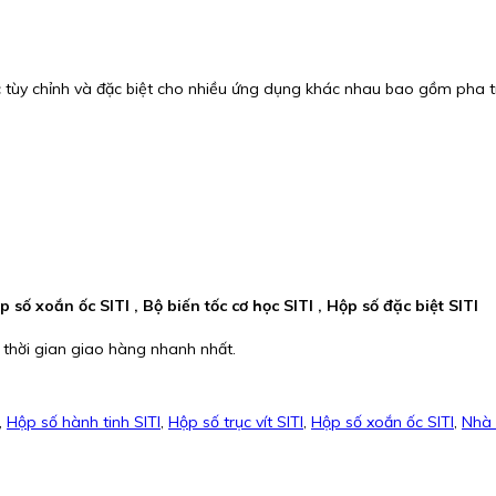
c tùy chỉnh và đặc biệt cho nhiều ứng dụng khác nhau bao gồm pha tr
p số xoắn ốc SITI , Bộ biến tốc cơ học SITI , Hộp số đặc biệt SITI
 thời gian giao hàng nhanh nhất.
,
Hộp số hành tinh SITI
,
Hộp số trục vít SITI
,
Hộp số xoắn ốc SITI
,
Nhà 