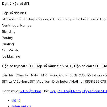
Đại lý hộp số SITI
Hộp số đặc biệt
SITI sản xuất các hộp số, động cơ bánh răng và bộ biến thiên cơ họ
Centrifugal Pumps
Blending
Poultry
Printing
Car Wash
Ice Machine
Hộp số trục vít SITI , Hộp số hành tinh SITI , Hộp số côn SITI , Hộ
Liên hệ : Công ty TNHH TM KT Hưng Gia Phát để được hỗ trợ giá và
SITI tại Việt Nam. SITI Viet Nam Distributor / Hotline : 0938 336 079
Danh mục:
SITI Việt Nam
Thẻ:
Đại lý SITI Việt Nam
,
Hộp số côn SITI
Mô tả
Đánh giá (1)