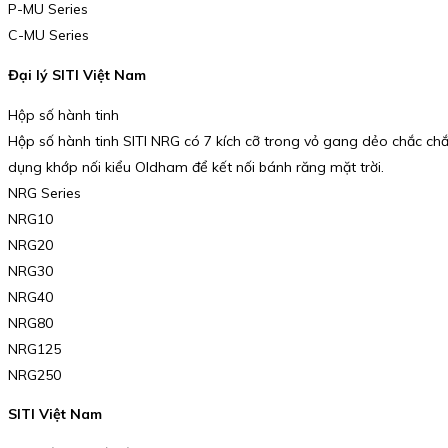
P-MU Series
C-MU Series
Đại lý SITI Việt Nam
Hộp số hành tinh
Hộp số hành tinh SITI NRG có 7 kích cỡ trong vỏ gang dẻo chắc chắ
dụng khớp nối kiểu Oldham để kết nối bánh răng mặt trời.
NRG Series
NRG10
NRG20
NRG30
NRG40
NRG80
NRG125
NRG250
SITI Việt Nam