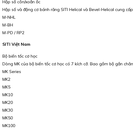
Hộp số côn/xoắn ốc
Hộp số và động cơ bánh răng SITI Helical và Bevel-Helical cung cấp
M-NHL
M-BH
M-PD / RP2
SITI Việt Nam
Bộ biến tốc cơ học
Dòng MK của bộ biến tốc cơ học có 7 kích cỡ. Bao gồm bộ gắn chân,
MK Series
MK2
MK5
MK10
MK20
MK30
MK50
MK100