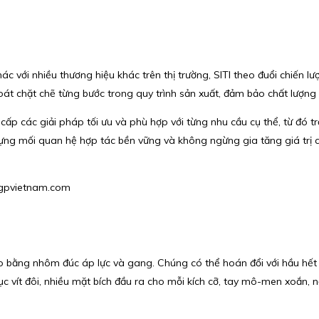
 với nhiều thương hiệu khác trên thị trường, SITI theo đuổi chiến lư
oát chặt chẽ từng bước trong quy trình sản xuất, đảm bảo chất lượng
 cấp các giải pháp tối ưu và phù hợp với từng nhu cầu cụ thể, từ đó t
ựng mối quan hệ hợp tác bền vững và không ngừng gia tăng giá trị c
@hgpvietnam.com
 tạo bằng nhôm đúc áp lực và gang. Chúng có thể hoán đổi với hầu hế
 vít đôi, nhiều mặt bích đầu ra cho mỗi kích cỡ, tay mô-men xoắn, nắ