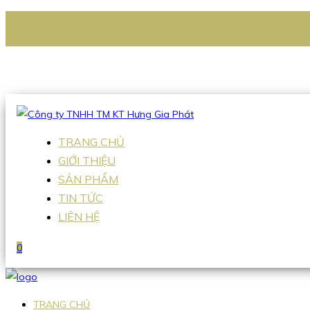
CÔNG TY TNHH TM KT HƯNG GIA PHÁT
Hotline
:
0938 336 079
Email
:
Sales2@hgpvietnam.com
TRANG CHỦ
GIỚI THIỆU
SẢN PHẨM
TIN TỨC
LIÊN HỆ
0
TRANG CHỦ