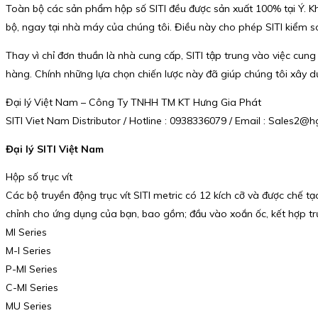
Toàn bộ các sản phẩm hộp số SITI đều được sản xuất 100% tại Ý. Khác
bộ, ngay tại nhà máy của chúng tôi. Điều này cho phép SITI kiểm s
Thay vì chỉ đơn thuần là nhà cung cấp, SITI tập trung vào việc cung
hàng. Chính những lựa chọn chiến lược này đã giúp chúng tôi xây d
Đại lý Việt Nam – Công Ty TNHH TM KT Hưng Gia Phát
SITI Viet Nam Distributor / Hotline : 0938336079 / Email : Sales2
Đại lý SITI Việt Nam
Hộp số trục vít
Các bộ truyền động trục vít SITI metric có 12 kích cỡ và được chế
chỉnh cho ứng dụng của bạn, bao gồm; đầu vào xoắn ốc, kết hợp trục
MI Series
M-I Series
P-MI Series
C-MI Series
MU Series