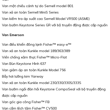
Van một chiều cánh tự do Semell model 801
Van xả an toàn Semell MiniS Series
Van kiểm tra áp suất cao Semell Model VR500 (ASME)
Van bướm Keystone Series GR với bộ truyền động được cấp nguồn
Van Emerson
Van điều khiển đông lạnh Fisher™ easy-e™
Van xả an toàn Kunkle model 189/363/389
Viền chống xâm thực Fisher™ Micro-Flat
Van Bùn Keystone Hình 637
Van giảm áp an toàn Kunkle Model 756
Bẫy hơi lưỡng kim Yarway
Van xả an toàn Kunkle model 230/330/330S/333S
Van bướm ngồi đàn hồi Keystone CompoSeal với bộ truyền động
được cấp nguồn
Van góc gia công Fisher™ FB
Van cắm lệch tâm Fisher™ CV500