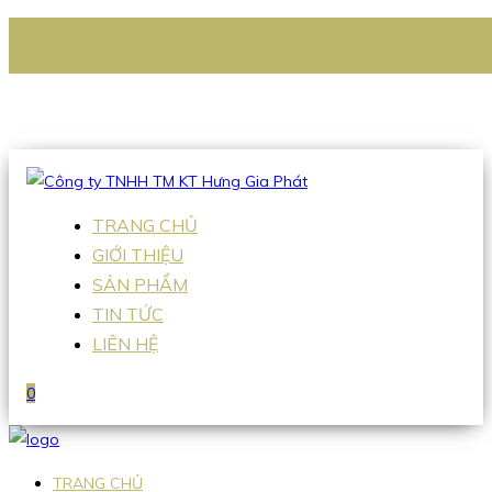
CÔNG TY TNHH TM KT HƯNG GIA PHÁT
Hotline
:
0938 336 079
Email
:
Sales2@hgpvietnam.com
TRANG CHỦ
GIỚI THIỆU
SẢN PHẨM
TIN TỨC
LIÊN HỆ
0
TRANG CHỦ