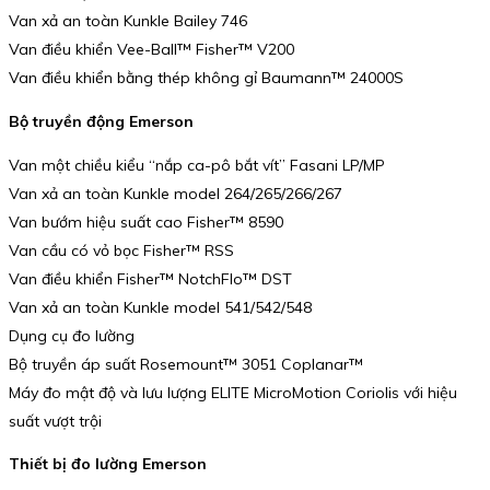
Van xả an toàn Kunkle Bailey 746
Van điều khiển Vee-Ball™ Fisher™ V200
Van điều khiển bằng thép không gỉ Baumann™ 24000S
Bộ truyền động Emerson
Van một chiều kiểu “nắp ca-pô bắt vít” Fasani LP/MP
Van xả an toàn Kunkle model 264/265/266/267
Van bướm hiệu suất cao Fisher™ 8590
Van cầu có vỏ bọc Fisher™ RSS
Van điều khiển Fisher™ NotchFlo™ DST
Van xả an toàn Kunkle model 541/542/548
Dụng cụ đo lường
Bộ truyền áp suất Rosemount™ 3051 Coplanar™
Máy đo mật độ và lưu lượng ELITE MicroMotion Coriolis với hiệu
suất vượt trội
Thiết bị đo lường Emerson