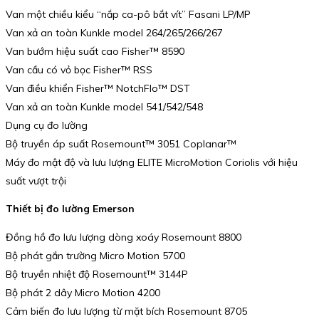
Van một chiều kiểu “nắp ca-pô bắt vít” Fasani LP/MP
Van xả an toàn Kunkle model 264/265/266/267
Van bướm hiệu suất cao Fisher™ 8590
Van cầu có vỏ bọc Fisher™ RSS
Van điều khiển Fisher™ NotchFlo™ DST
Van xả an toàn Kunkle model 541/542/548
Dụng cụ đo lường
Bộ truyền áp suất Rosemount™ 3051 Coplanar™
Máy đo mật độ và lưu lượng ELITE MicroMotion Coriolis với hiệu
suất vượt trội
Thiết bị đo lường Emerson
Đồng hồ đo lưu lượng dòng xoáy Rosemount 8800
Bộ phát gắn trường Micro Motion 5700
Bộ truyền nhiệt độ Rosemount™ 3144P
Bộ phát 2 dây Micro Motion 4200
Cảm biến đo lưu lượng từ mặt bích Rosemount 8705