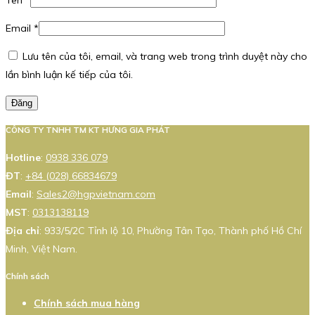
Email
*
Lưu tên của tôi, email, và trang web trong trình duyệt này cho
lần bình luận kế tiếp của tôi.
Đăng
CÔNG TY TNHH TM KT HƯNG GIA PHÁT
Hotline
:
0938 336 079
ĐT
:
+84 (028) 66834679
Email
:
Sales2@hgpvietnam.com
MST
:
0313138119
Địa chỉ
: 933/5/2C Tỉnh lộ 10, Phường Tân Tạo, Thành phố Hồ Chí
Minh, Việt Nam.
Chính sách
Chính sách mua hàng