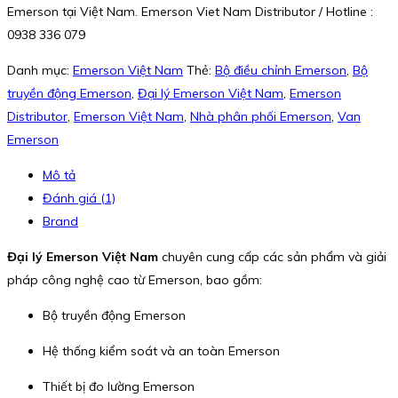
Emerson tại Việt Nam. Emerson Viet Nam Distributor / Hotline :
0938 336 079
Danh mục:
Emerson Việt Nam
Thẻ:
Bộ điều chỉnh Emerson
,
Bộ
truyền động Emerson
,
Đại lý Emerson Việt Nam
,
Emerson
Distributor
,
Emerson Việt Nam
,
Nhà phân phối Emerson
,
Van
Emerson
Mô tả
Đánh giá (1)
Brand
Đại lý Emerson Việt Nam
chuyên cung cấp các sản phẩm và giải
pháp công nghệ cao từ Emerson, bao gồm:
Bộ truyền động Emerson
Hệ thống kiểm soát và an toàn Emerson
Thiết bị đo lường Emerson