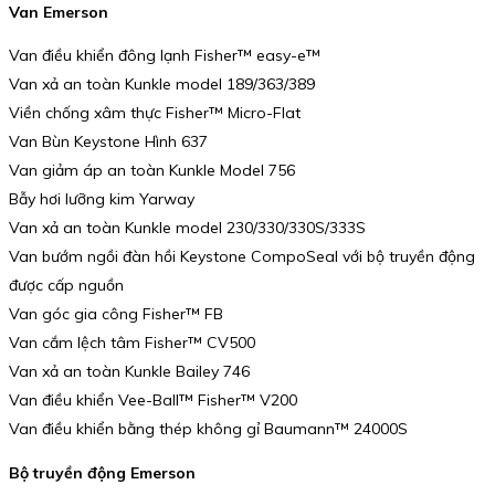
Van Emerson
Van điều khiển đông lạnh Fisher™ easy-e™
Van xả an toàn Kunkle model 189/363/389
Viền chống xâm thực Fisher™ Micro-Flat
Van Bùn Keystone Hình 637
Van giảm áp an toàn Kunkle Model 756
Bẫy hơi lưỡng kim Yarway
Van xả an toàn Kunkle model 230/330/330S/333S
Van bướm ngồi đàn hồi Keystone CompoSeal với bộ truyền động
được cấp nguồn
Van góc gia công Fisher™ FB
Van cắm lệch tâm Fisher™ CV500
Van xả an toàn Kunkle Bailey 746
Van điều khiển Vee-Ball™ Fisher™ V200
Van điều khiển bằng thép không gỉ Baumann™ 24000S
Bộ truyền động Emerson